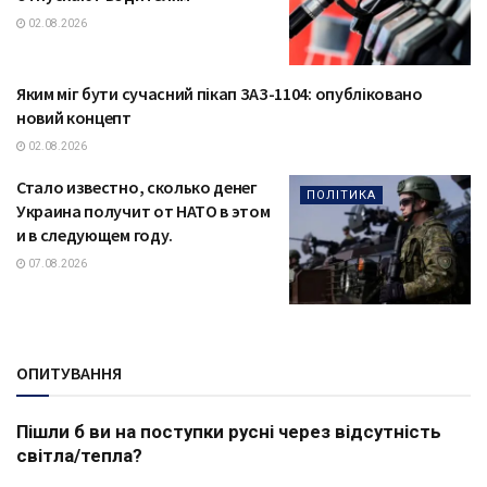
02.08.2026
Яким міг бути сучасний пікап ЗАЗ-1104: опубліковано
ТЕХНОЛОГІЇ
новий концепт
02.08.2026
Стало известно, сколько денег
ПОЛІТИКА
Украина получит от НАТО в этом
и в следующем году.
07.08.2026
ОПИТУВАННЯ
Пішли б ви на поступки русні через відсутність
світла/тепла?