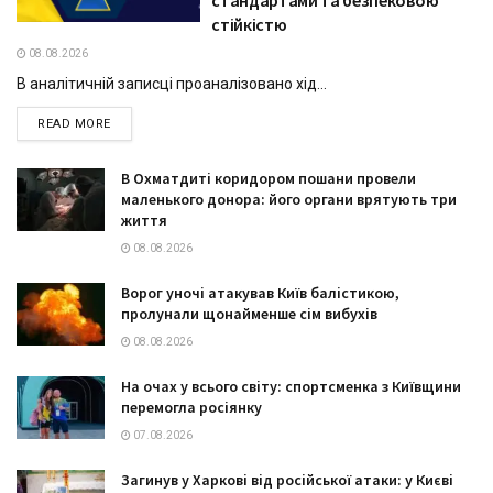
стійкістю
08.08.2026
В аналітичній записці проаналізовано хід...
DETAILS
READ MORE
В Охматдиті коридором пошани провели
маленького донора: його органи врятують три
життя
08.08.2026
Ворог уночі атакував Київ балістикою,
пролунали щонайменше сім вибухів
08.08.2026
На очах у всього світу: спортсменка з Київщини
перемогла росіянку
07.08.2026
Загинув у Харкові від російської атаки: у Києві