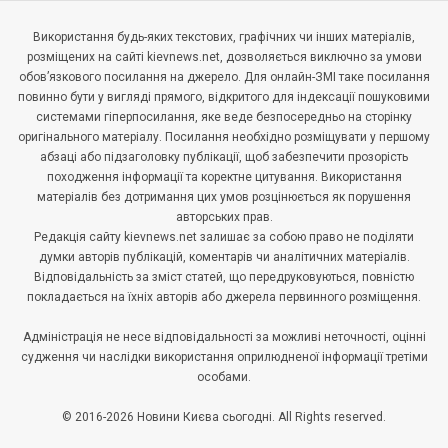
Використання будь-яких текстових, графічних чи інших матеріалів,
розміщених на сайті kievnews.net, дозволяється виключно за умови
обов’язкового посилання на джерело. Для онлайн-ЗМІ таке посилання
повинно бути у вигляді прямого, відкритого для індексації пошуковими
системами гіперпосилання, яке веде безпосередньо на сторінку
оригінального матеріалу. Посилання необхідно розміщувати у першому
абзаці або підзаголовку публікації, щоб забезпечити прозорість
походження інформації та коректне цитування. Використання
матеріалів без дотримання цих умов розцінюється як порушення
авторських прав.
Редакція сайту kievnews.net залишає за собою право не поділяти
думки авторів публікацій, коментарів чи аналітичних матеріалів.
Відповідальність за зміст статей, що передруковуються, повністю
покладається на їхніх авторів або джерела первинного розміщення.
Адміністрація не несе відповідальності за можливі неточності, оцінні
судження чи наслідки використання оприлюдненої інформації третіми
особами.
© 2016-2026 Новини Києва сьогодні. All Rights reserved.