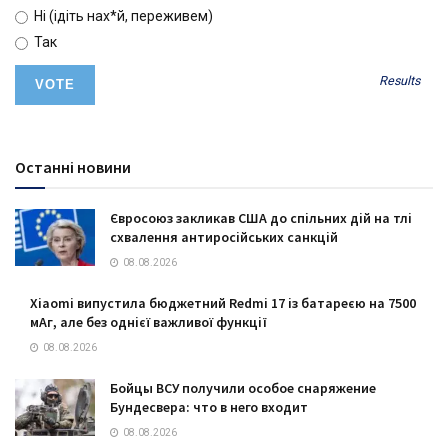
Ні (ідіть нах*й, переживем)
Так
Results
Останні новини
Євросоюз закликав США до спільних дій на тлі
схвалення антиросійських санкцій
08.08.2026
Xiaomi випустила бюджетний Redmi 17 із батареєю на 7500
мАг, але без однієї важливої функції
08.08.2026
Бойцы ВСУ получили особое снаряжение
Бундесвера: что в него входит
08.08.2026