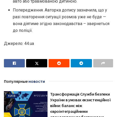
авто або травмованою дитиною.
Попередження. Авторка допису зазначила, що у
разі повторення ситуації розмов уже не буде —
вона діятиме згідно законодавства – звернеться
до поліції.
Джерело: 44.ua
Популярные
новости
Трансформація Служби безпеки
КИЇВ
України в умовах екзистенційної
війни: баланс між
євроінтеграційними
стандартами та безпековою