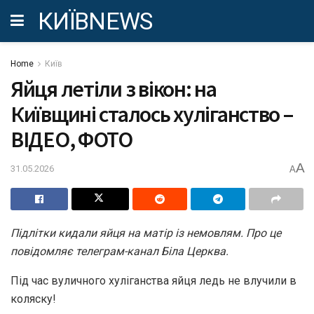
КИЇВNEWS
Home
Київ
Яйця летіли з вікон: на
Київщині сталось хуліганство –
ВІДЕО, ФОТО
A
31.05.2026
A
Підлітки кидали яйця на матір із немовлям. Про це
повідомляє телеграм-канал Біла Церква.
Під час вуличного хуліганства яйця ледь не влучили в
коляску!