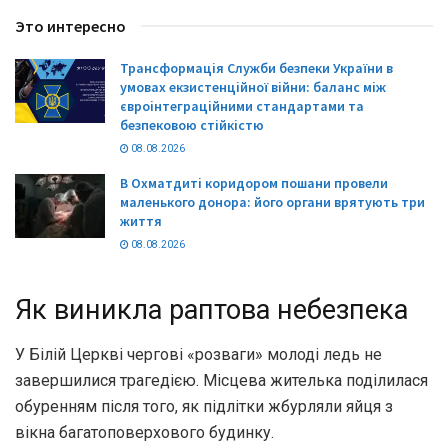
Это интересно
Трансформація Служби безпеки України в
умовах екзистенційної війни: баланс між
євроінтеграційними стандартами та
безпековою стійкістю
08.08.2026
В Охматдиті коридором пошани провели
маленького донора: його органи врятують три
життя
08.08.2026
Як виникла раптова небезпека
У Білій Церкві чергові «розваги» молоді ледь не
завершилися трагедією. Місцева жителька поділилася
обуренням після того, як підлітки жбурляли яйця з
вікна багатоповерхового будинку.