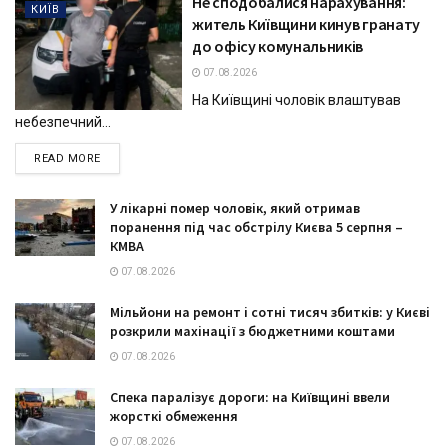
Не сподобалися нарахування:
КИЇВ
житель Київщини кинув гранату
до офісу комунальників
07.08.2026
На Київщині чоловік влаштував
небезпечний...
DETAILS
READ MORE
У лікарні помер чоловік, який отримав
поранення під час обстрілу Києва 5 серпня –
КМВА
07.08.2026
Мільйони на ремонт і сотні тисяч збитків: у Києві
розкрили махінації з бюджетними коштами
07.08.2026
Спека паралізує дороги: на Київщині ввели
жорсткі обмеження
07.08.2026