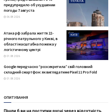
УКРАЇНА
предупредило об ухудшении
погоды 7 августа
06.08.2026
Атака рф забрала життя 22-
КИЇВ
річного патрульного у Києві, в
області масштабна пожежа у
логістичному центрі
01.08.2026
Google передчасно “розсекретила” свій головний
ТЕХНОЛОГІЇ
складний смартфон: як виглядатиме Pixel 11 Pro Fold
01.08.2026
ОПИТУВАННЯ
Пішли б ви на поступки русні через відсутність