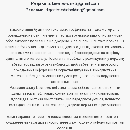
Редакція:
kievnews.net@gmail.com
Реклама:
digestmediaholding@gmail.com
Використання будь-яких текстових, графічних чи інших матеріалів,
розміщених на сайті kievnews.net, дозволяється виключно за умови
обов’язкового посилання на джерело. Для онлайн-ЗМІ таке посилання
повинно бути у вигляді прямого, відкритого для індексації пошуковими
системами гіперпосилання, яке веде безпосередньо на сторінку
оригінального матеріалу. Посилання необхідно розміщувати у першому
абзаці або підзаголовку публікації, щоб забезпечити прозорість
походження інформації та коректне цитування. Використання
матеріалів без дотримання цих умов розцінюється як порушення
авторських прав.
Редакція сайту kievnews.net залишає за собою право не поділяти
думки авторів публікацій, коментарів чи аналітичних матеріалів.
Відповідальність за зміст статей, що передруковуються, повністю
покладається на їхніх авторів або джерела первинного розміщення.
Адміністрація не несе відповідальності за можливі неточності, оцінні
судження чи наслідки використання оприлюдненої інформації третіми
особами.