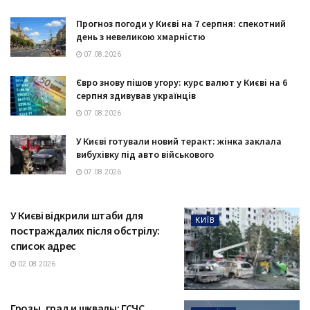
Прогноз погоди у Києві на 7 серпня: спекотний
день з невеликою хмарністю
07.08.2026
Євро знову пішов угору: курс валют у Києві на 6
серпня здивував українців
07.08.2026
У Києві готували новий теракт: жінка заклала
вибухівку під авто військового
07.08.2026
У Києві відкрили штаби для
КИЇВ
постраждалих після обстрілу:
список адрес
02.08.2026
Грозы, град и шквалы: ГСЧС