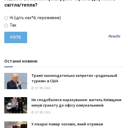
світла/тепла?
Ні (ідіть нах*й, переживем)
Так
Results
Останні новини
Трамп законодательно запретил «родильный
туризм» в США
07.08.2026
Не сподобалися нарахування: житель Київщини
кинув гранату до офісу комунальників
07.08.2026
У лікарні помер чоловік, який отримав