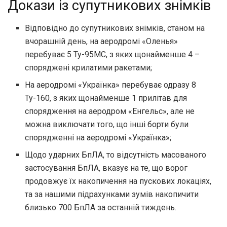
Докази із супутникових знімків
Відповідно до супутникових знімків, станом на
вчорашній день, на аеродромі «Оленья»
перебуває 5 Ту-95МС, з яких щонайменше 4 –
споряджені крилатими ракетами;
На аеродромі «Українка» перебуває одразу 8
Ту-160, з яких щонайменше 1 прилітав для
спорядження на аеродром «Енгельс», але не
можна виключати того, що інші борти були
спорядженні на аеродромі «Українка»;
Щодо ударних БпЛА, то відсутність масованого
застосування БпЛА, вказує на те, що ворог
продовжує їх накопичення на пускових локаціях,
та за нашими підрахунками зумів накопичити
близько 700 БпЛА за останній тиждень.