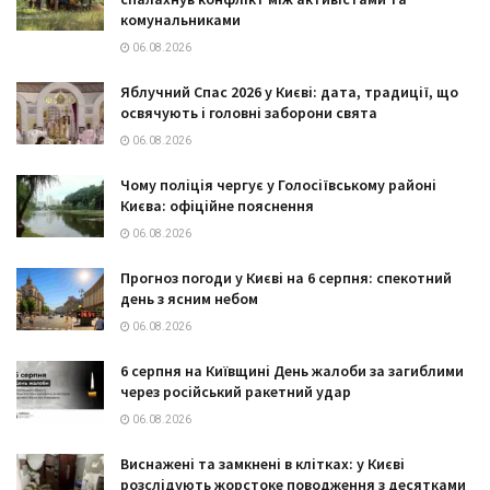
комунальниками
06.08.2026
Яблучний Спас 2026 у Києві: дата, традиції, що
освячують і головні заборони свята
06.08.2026
Чому поліція чергує у Голосіївському районі
Києва: офіційне пояснення
06.08.2026
Прогноз погоди у Києві на 6 серпня: спекотний
день з ясним небом
06.08.2026
6 серпня на Київщині День жалоби за загиблими
через російський ракетний удар
06.08.2026
Виснажені та замкнені в клітках: у Києві
розслідують жорстоке поводження з десятками