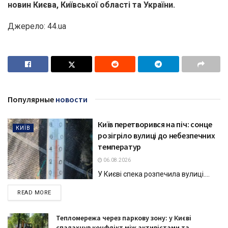
новин Києва, Київської області та України.
Джерело: 44.ua
Популярные
новости
Київ перетворився на піч: сонце
КИЇВ
розігріло вулиці до небезпечних
температур
06.08.2026
У Києві спека розпечила вулиці....
DETAILS
READ MORE
Тепломережа через паркову зону: у Києві
спалахнув конфлікт між активістами та