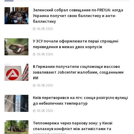
Зеленский собрал совещание по FREYJA: когда
Украина получит свою баллистику и анти-
баллистику
06.08.2026
У ЗСУ почали оформлювати перші спрощені
переведення в межах двох корпусів
06.08.2026
В Германии получатели соцпомощи массово
заваливают Jobcenter жалобами, созданными
ИИ
06.08.2026
Київ перетворився на піч: сонце розігріло вулиці
до небезпечних температур
06.08.2026
Тепломережа через паркову зону: у Києві
спалахнув конфлікт між активістами та