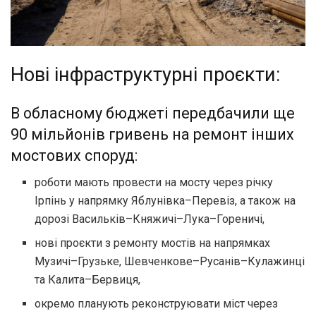
Нові інфраструктурні проєкти:
В обласному бюджеті передбачили ще
90 мільйонів гривень на ремонт інших
мостових споруд:
роботи мають провести на мосту через річку
Ірпінь у напрямку Яблунівка–Перевіз, а також на
дорозі Васильків–Княжичі–Лука–Гореничі,
нові проєкти з ремонту мостів на напрямках
Музичі–Грузьке, Шевченкове–Русанів–Кулажинці
та Калита–Бервиця,
окремо планують реконструювати міст через