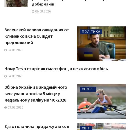
доберманів
06.08.2026
Зеленский назвал ожидания от
ПОЛІТИКА
Клименко в СНБО, ждет
предложений
04.08.2026
Чому Tesla старіє як смартфон, а не як автомобіль
ТЕХНОЛОГІЇ
04.08.2026
Збірна України з академічного
СПОРТ
веслування посіла 5 місце у
медальному заліку на ЧЄ-2026
03.08.2026
Дія отклонила продажу авто: в
СВІТ