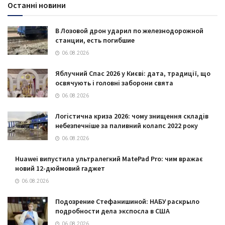
Останні новини
В Лозовой дрон ударил по железнодорожной
станции, есть погибшие
06.08.2026
Яблучний Спас 2026 у Києві: дата, традиції, що
освячують і головні заборони свята
06.08.2026
Логістична криза 2026: чому знищення складів
небезпечніше за паливний колапс 2022 року
06.08.2026
Huawei випустила ультралегкий MatePad Pro: чим вражає
новий 12-дюймовий гаджет
06.08.2026
Подозрение Стефанишиной: НАБУ раскрыло
подробности дела экспосла в США
06.08.2026