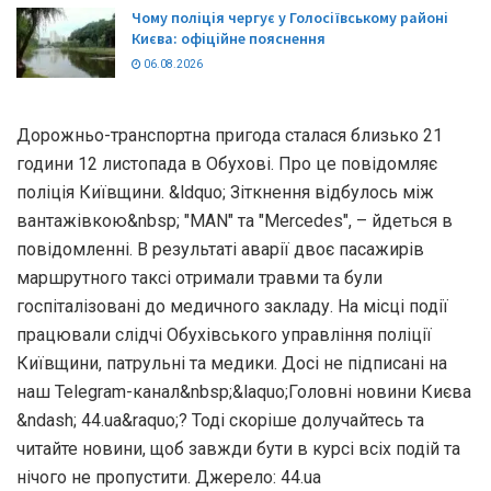
Чому поліція чергує у Голосіївському районі
Києва: офіційне пояснення
06.08.2026
Дорожньо-транспортна пригода сталася близько 21
години 12 листопада в Обухові. Про це повідомляє
поліція Київщини. &ldquo; Зіткнення відбулось між
вантажівкою&nbsp; "МАN" та "Mercedes", – йдеться в
повідомленні. В результаті аварії двоє пасажирів
маршрутного таксі отримали травми та були
госпіталізовані до медичного закладу. На місці події
працювали слідчі Обухівського управління поліції
Київщини, патрульні та медики. Досі не підписані на
наш Telegram-канал&nbsp;&laquo;Головні новини Києва
&ndash; 44.ua&raquo;? Тоді скоріше долучайтесь та
читайте новини, щоб завжди бути в курсі всіх подій та
нічого не пропустити. Джерело: 44.ua