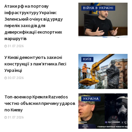
Атаки рф на портову
ВІЙНА В УКРАЇНІ
інфраструктуру України:
Зеленський очікує від уряду
перелік заходів для
диверсифікації експортних
маршрутів
31.07.2026
У Києві демонтують захисні
КИЇВ
конструкції з пам’ятника Лесі
Українці
30.07.2026
Топ-военкор Кремля Razvedos
УКРАЇНА
честно объяснил причину ударов
по Киеву
31.07.2026