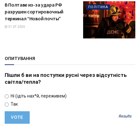
В Полтаве из-за удара РФ
ПОЛІТИКА
разрушен сортировочный
терминал “Новой почты”
31.07.2026
ОПИТУВАННЯ
Пішли б ви на поступки русні через відсутність
світла/тепла?
Ні (ідіть нах*й, переживем)
Так
Results