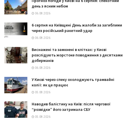
Прогноз погоди у Києві на 6 серпня: спекотний
день з ясним небом
06.08.2026
6 серпня на Київщині День жалоби за загиблими
через російський ракетний удар
06.08.2026
Виснажені та замкнені в клітках: у Києві
розслідують жорстоке поводження з десятками
доберманів
06.08.2026
У Києві через спеку охолоджують трамвайні
колії: як це працює
05.08.2026
Наводив балістику на Київ: після чергової
“розвідки” його затримала СБУ
05.08.2026