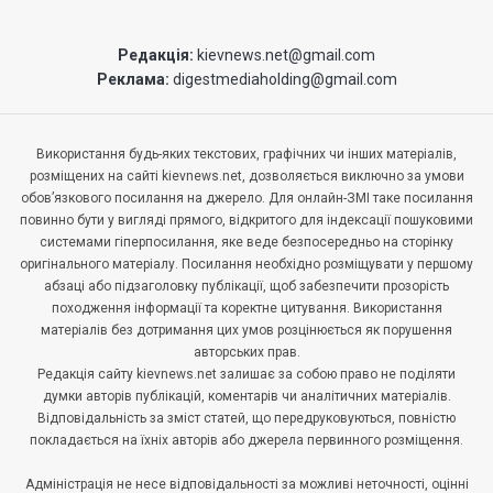
Редакція:
kievnews.net@gmail.com
Реклама:
digestmediaholding@gmail.com
Використання будь-яких текстових, графічних чи інших матеріалів,
розміщених на сайті kievnews.net, дозволяється виключно за умови
обов’язкового посилання на джерело. Для онлайн-ЗМІ таке посилання
повинно бути у вигляді прямого, відкритого для індексації пошуковими
системами гіперпосилання, яке веде безпосередньо на сторінку
оригінального матеріалу. Посилання необхідно розміщувати у першому
абзаці або підзаголовку публікації, щоб забезпечити прозорість
походження інформації та коректне цитування. Використання
матеріалів без дотримання цих умов розцінюється як порушення
авторських прав.
Редакція сайту kievnews.net залишає за собою право не поділяти
думки авторів публікацій, коментарів чи аналітичних матеріалів.
Відповідальність за зміст статей, що передруковуються, повністю
покладається на їхніх авторів або джерела первинного розміщення.
Адміністрація не несе відповідальності за можливі неточності, оцінні