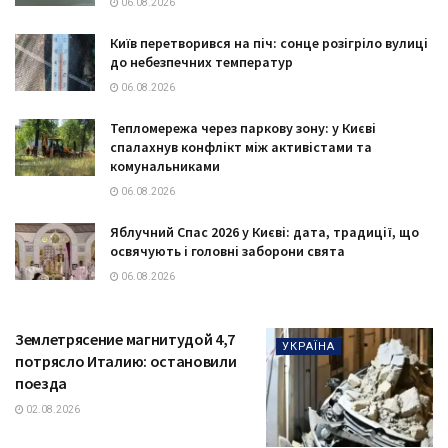
06.08.2026
Київ перетворився на піч: сонце розігріло вулиці
до небезпечних температур
06.08.2026
Тепломережа через паркову зону: у Києві
спалахнув конфлікт між активістами та
комунальниками
06.08.2026
Яблучний Спас 2026 у Києві: дата, традиції, що
освячують і головні заборони свята
06.08.2026
Землетрясение магнитудой 4,7
УКРАЇНА
потрясло Италию: остановили
поезда
02.08.2026