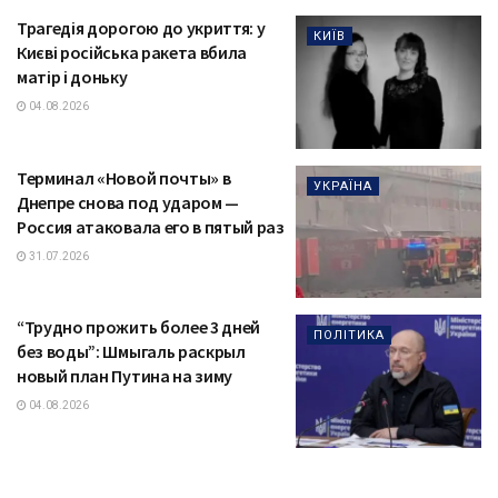
Трагедія дорогою до укриття: у
КИЇВ
Києві російська ракета вбила
матір і доньку
04.08.2026
Терминал «Новой почты» в
УКРАЇНА
Днепре снова под ударом —
Россия атаковала его в пятый раз
31.07.2026
“Трудно прожить более 3 дней
ПОЛІТИКА
без воды”: Шмыгаль раскрыл
новый план Путина на зиму
04.08.2026