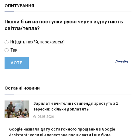
ОПИТУВАННЯ
Пішли б ви на поступки русні через відсутність
світла/тепла?
Ні (ідіть нах*й, переживем)
Так
Results
Останні новини
Зарплати вчителів і стипендії зростуть з 1
вересня: скільки доплатять
06.08.2026
Google назвала дату остаточного прощання з Google
Assistant: коли він перестане працювати і що буде