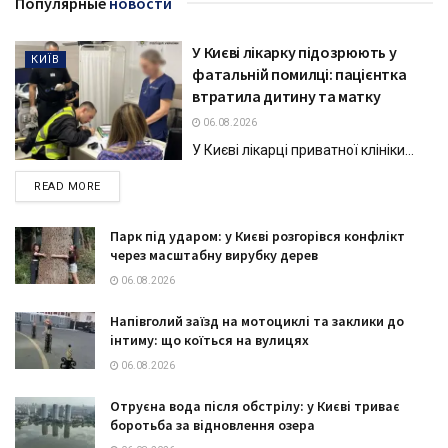
Популярные
новости
У Києві лікарку підозрюють у
КИЇВ
фатальній помилці: пацієнтка
втратила дитину та матку
06.08.2026
У Києві лікарці приватної клініки...
DETAILS
READ MORE
Парк під ударом: у Києві розгорівся конфлікт
через масштабну вирубку дерев
06.08.2026
Напівголий заїзд на мотоциклі та заклики до
інтиму: що коїться на вулицях
06.08.2026
Отруєна вода після обстрілу: у Києві триває
боротьба за відновлення озера