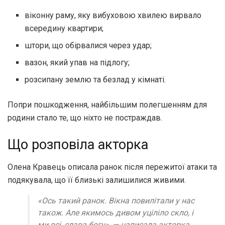
віконну раму, яку вибуховою хвилею вирвало
всередину квартири;
штори, що обірвалися через удар;
вазон, який упав на підлогу;
розсипану землю та безлад у кімнаті.
Попри пошкодження, найбільшим полегшенням для
родини стало те, що ніхто не постраждав.
Що розповіла акторка
Олена Кравець описала ранок після пережитої атаки та
подякувала, що її близькі залишилися живими.
«Ось такий ранок. Вікна повилітали у нас
також. Але якимось дивом уціліло скло, і
ми всі, слава богу»,
— написала акторка.