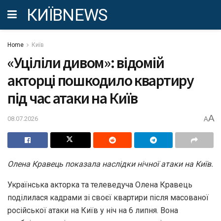
КИЇВNEWS
Home
Київ
«Уціліли дивом»: відомій
акторці пошкодило квартиру
під час атаки на Київ
A
08.07.2026
A
Олена Кравець показала наслідки нічної атаки на Київ.
Українська акторка та телеведуча Олена Кравець
поділилася кадрами зі своєї квартири після масованої
російської атаки на Київ у ніч на 6 липня. Вона