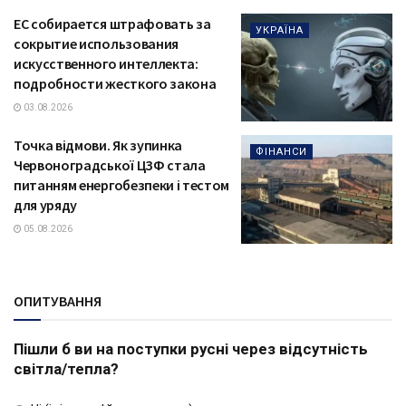
ЕС собирается штрафовать за
УКРАЇНА
сокрытие использования
искусственного интеллекта:
подробности жесткого закона
03.08.2026
Точка відмови. Як зупинка
ФІНАНСИ
Червоноградської ЦЗФ стала
питанням енергобезпеки і тестом
для уряду
05.08.2026
ОПИТУВАННЯ
Пішли б ви на поступки русні через відсутність
світла/тепла?