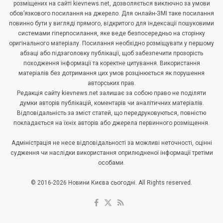
розміщених на сайті kievnews.net, дозволяється виключно за умови
обов’язкового посилання на джерело. Для онлайн-ЗМІ таке посилання
повинно бути у вигляді прямого, відкритого для індексації пошуковими
системами гіперпосилання, яке веде безпосередньо на сторінку
оригінального матеріалу. Посилання необхідно розміщувати у першому
абзаці або підзаголовку публікації, щоб забезпечити прозорість
походження інформації та коректне цитування. Використання
матеріалів без дотримання цих умов розцінюється як порушення
авторських прав.
Редакція сайту kievnews.net залишає за собою право не поділяти
думки авторів публікацій, коментарів чи аналітичних матеріалів.
Відповідальність за зміст статей, що передруковуються, повністю
покладається на їхніх авторів або джерела первинного розміщення.
Адміністрація не несе відповідальності за можливі неточності, оцінні
судження чи наслідки використання оприлюдненої інформації третіми
особами.
© 2016-2026 Новини Києва сьогодні. All Rights reserved.