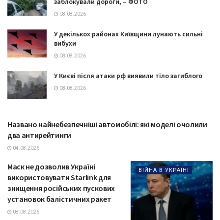
заблокували дороги, – ФОТО
08.08.2026
У декількох районах Київщини лунають сильні
вибухи
08.08.2026
У Києві після атаки рф виявили тіло загиблого
08.08.2026
Названо найнебезпечніші автомобілі: які моделі очолили
ТЕХНОЛОГІЇ
два антирейтинги
04.08.2026
Маск не дозволив Україні
ВІЙНА В УКРАЇНІ
використовувати Starlink для
знищення російських пускових
установок балістичних ракет
08.08.2026