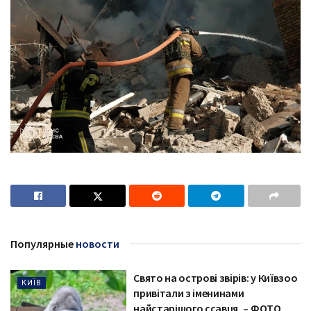
Популярные
новости
Свято на острові звірів: у Київзоо
КИЇВ
привітали з іменинами
найстарішого ссавця, – ФОТО