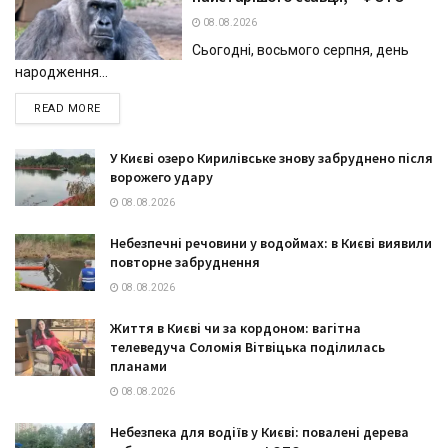
08.08.2026
Сьогодні, восьмого серпня, день
народження...
DETAILS
READ MORE
У Києві озеро Кирилівське знову забруднено після
ворожего удару
08.08.2026
Небезпечні речовини у водоймах: в Києві виявили
повторне забруднення
08.08.2026
Життя в Києві чи за кордоном: вагітна
телеведуча Соломія Вітвіцька поділилась
планами
08.08.2026
Небезпека для водіїв у Києві: повалені дерева