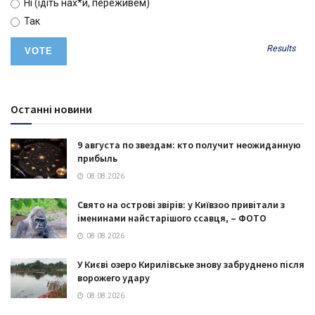
Ні (ідіть нах*й, переживем)
Так
Results
Останні новини
9 августа по звездам: кто получит неожиданную
прибыль
08.08.2026
Свято на острові звірів: у Київзоо привітали з
іменинами найстарішого ссавця, – ФОТО
08.08.2026
У Києві озеро Кирилівське знову забруднено після
ворожего удару
08.08.2026