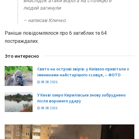
внаслідок атаки ворога на столицю.6
людей загинули
– написав Кличко.
Раніше повідомлялося про 6 загиблих та 64
постраждалих.
Это интересно
Свято на острові звірів: у Київзоо привітали з
іменинами найстарішого ссавця, – ФОТО
08.08.2026
У Києві озеро Кирилівське знову забруднено
після ворожего удару
08.08.2026