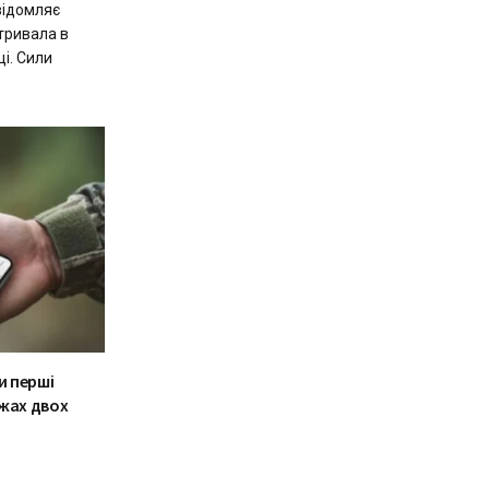
відомляє
тривала в
ці. Сили
и перші
ежах двох