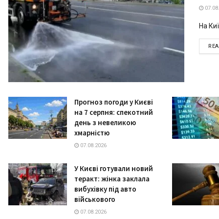
07.08
На Киї
RE
Прогноз погоди у Києві
на 7 серпня: спекотний
день з невеликою
хмарністю
07.08.2026
У Києві готували новий
теракт: жінка заклала
вибухівку під авто
військового
07.08.2026