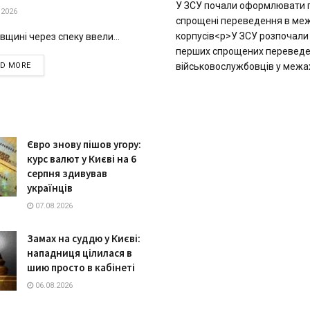
У ЗСУ почали оформлювати 
.2026
спрощені переведення в ме
корпусів<p>У ЗСУ розпочал
вщині через спеку ввели...
перших спрощених перевед
DETAILS
AD MORE
військовослужбовців у межах
Євро знову пішов угору:
курс валют у Києві на 6
серпня здивував
українців
07.08.2026
Замах на суддю у Києві:
нападниця цілилася в
шию просто в кабінеті
06.08.2026