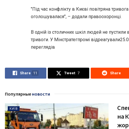
"Під час конфлікту в Києві повітряна тривога
оголошувалася", – додали правоохоронці.
В одній із столичних шкіл людей не пустили в
тривоги. У Мінстратегпромі відреагували25.05
переглядiв
Share
11
Tweet
7
Share
Популярные
новости
Спек
КИЇВ
на 
жор