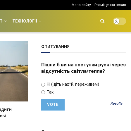
Мапа сайту
Розміщення новин
Т
ТЕХНОЛОГІЇ
ОПИТУВАННЯ
Пішли б ви на поступки русні через
відсутність світла/тепла?
Ні (ідіть нах*й, переживем)
Так
Results
здити
ові