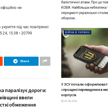
балістичної атаки. Про це по
 офіційно не
КОВА. Найбільша небезпека 
передмісті української столи
оборони...
 укриття під час повітряної
.24, 15:38 • 20799
ВІЙНА В УКРАЇНІ
Share
У ЗСУ почали оформлюват
а паралізує дороги:
спрощені переведення в м
корпусів
Київщині ввели
06.08.2026
сткі обмеження