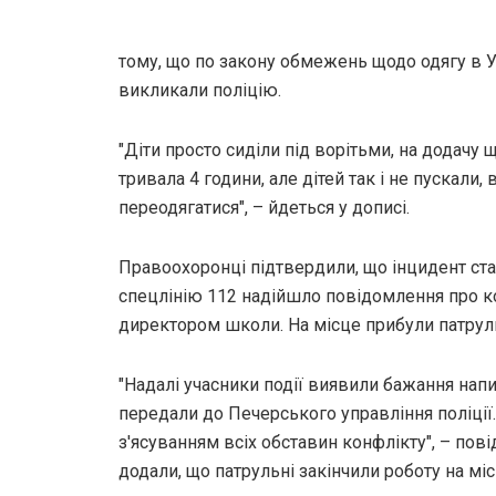
тому, що по закону обмежень щодо одягу в Ук
викликали поліцію.
"Діти просто сиділи під ворітьми, на додачу 
тривала 4 години, але дітей так і не пускали
переодягатися", – йдеться у дописі.
Правоохоронці підтвердили, що інцидент став
спецлінію 112 надійшло повідомлення про к
директором школи. На місце прибули патруль
"Надалі учасники події виявили бажання напис
передали до Печерського управління поліції.
з'ясуванням всіх обставин конфлікту", – пов
додали, що патрульні закінчили роботу на міс