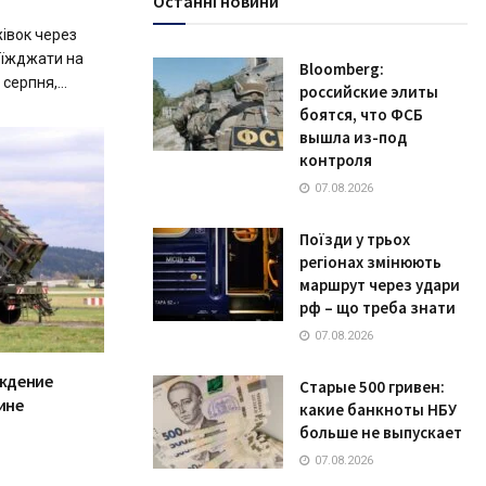
Останні новини
івок через
виїжджати на
Bloomberg:
серпня,...
российские элиты
боятся, что ФСБ
вышла из-под
контроля
07.08.2026
Поїзди у трьох
регіонах змінюють
маршрут через удари
рф – що треба знати
07.08.2026
ждение
Старые 500 гривен:
ине
какие банкноты НБУ
больше не выпускает
07.08.2026