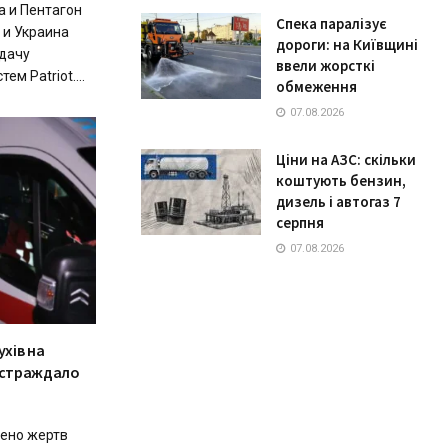
а и Пентагон
Спека паралізує
 и Украина
дороги: на Київщині
дачу
ввели жорсткі
м Patriot....
обмеження
07.08.2026
Ціни на АЗС: скільки
коштують бензин,
дизель і автогаз 7
серпня
07.08.2026
ухів на
постраждало
дено жертв