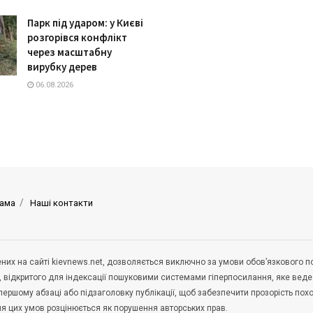
Парк під ударом: у Києві
розгорівся конфлікт
через масштабну
вирубку дерев
06.08.2026
ама
Наші контакти
щених на сайті kievnews.net, дозволяється виключно за умови обов’язкового 
, відкритого для індексації пошуковими системами гіперпосилання, яке вед
 першому абзаці або підзаголовку публікації, щоб забезпечити прозорість по
ня цих умов розцінюється як порушення авторських прав.