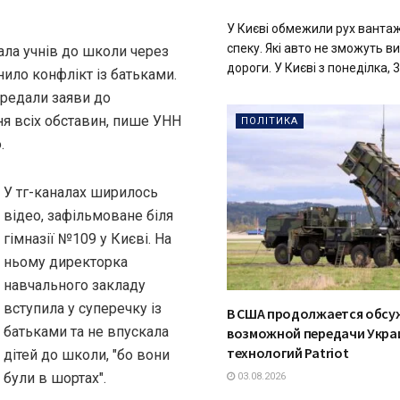
У Києві обмежили рух вантаж
спеку. Які авто не зможуть 
ала учнів до школи через
дороги. У Києві з понеділка, 3 
нило конфлікт із батьками.
ередали заяви до
ня всіх обставин, пише УНН
ПОЛІТИКА
.
У тг-каналах ширилось
відео, зафільмоване біля
гімназії №109 у Києві. На
ньому директорка
навчального закладу
вступила у суперечку із
В США продолжается обсу
батьками та не впускала
возможной передачи Укра
технологий Patriot
дітей до школи, "бо вони
були в шортах".
03.08.2026