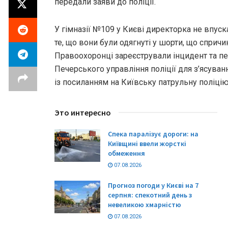
передали заяви до поліції.
У гімназії №109 у Києві директорка не впуск
те, що вони були одягнуті у шорти, що спричи
Правоохоронці зареєстрували інцидент та п
Печерського управління поліції для з’ясуван
із посиланням на Київську патрульну поліцію
Это интересно
Спека паралізує дороги: на
Київщині ввели жорсткі
обмеження
07.08.2026
Прогноз погоди у Києві на 7
серпня: спекотний день з
невеликою хмарністю
07.08.2026