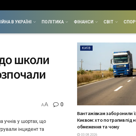
ІЙНА В УКРАЇНІ
ПОЛІТИКА
ФІНАНСИ
СВІТ
СПОР
КИЇВ
и до школи
розпочали
A
0
A
Вантажівкам заборонили ї
Києвом: хто потрапив під н
а учнів у шортах, що
обмеження та чому
рували інцидент та
03.08.2026