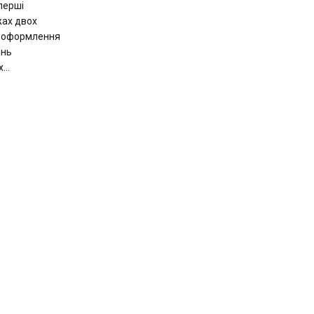
перші
жах двох
и оформлення
ень
...