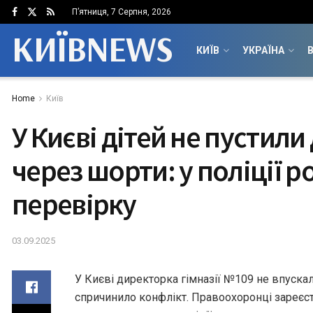
П’ятниця, 7 Серпня, 2026
КИЇВNEWS
КИЇВ
УКРАЇНА
В
Home
Київ
У Києві дітей не пустил
через шорти: у поліції 
перевірку
03.09.2025
У Києві директорка гімназії №109 не впускал
спричинило конфлікт. Правоохоронці зареєст