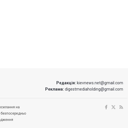
Редакція:
kievnews.net@gmail.com
Реклама:
digestmediaholding@gmail.com
посилання на
е безпосередньо
ходження