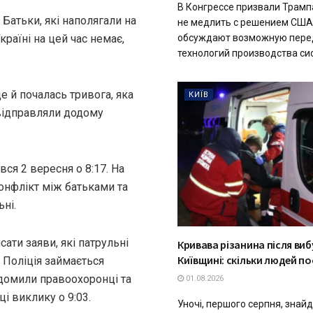
В Конгрессе призвали Трамп
Батьки, які наполягали на
не медлить с решением США
обсуждают возможную пере
раїні на цей час немає,
технологий производства систе
ще й почалась тривога, яка
КИЇВ
, відправляли додому
ся 2 вересня о 8:17. На
онфлікт між батьками та
ні.
ати заяви, які патрульні
Кривава різанина після виб
Київщині: скільки людей 
 Поліція займається
ідомили правоохоронці та
01.08.2026
ці виклику о 9:03.
Уночі, першого серпня, знай