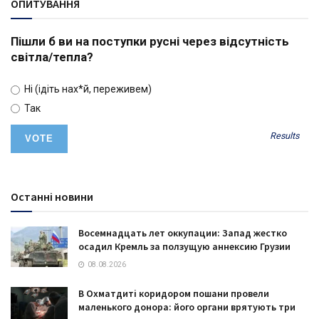
ОПИТУВАННЯ
Пішли б ви на поступки русні через відсутність
світла/тепла?
Ні (ідіть нах*й, переживем)
Так
Results
Останні новини
Восемнадцать лет оккупации: Запад жестко
осадил Кремль за ползущую аннексию Грузии
08.08.2026
В Охматдиті коридором пошани провели
маленького донора: його органи врятують три