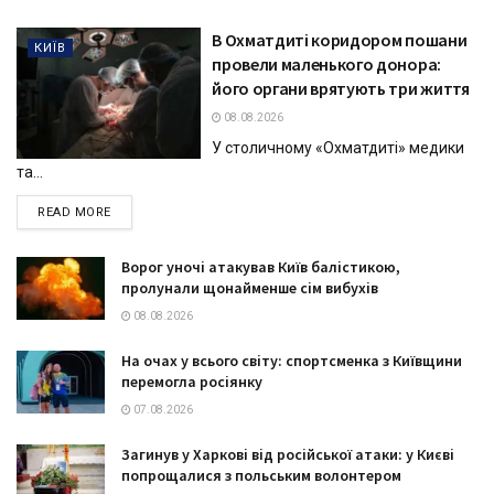
В Охматдиті коридором пошани
КИЇВ
провели маленького донора:
його органи врятують три життя
08.08.2026
У столичному «Охматдиті» медики
та...
DETAILS
READ MORE
Ворог уночі атакував Київ балістикою,
пролунали щонайменше сім вибухів
08.08.2026
На очах у всього світу: спортсменка з Київщини
перемогла росіянку
07.08.2026
Загинув у Харкові від російської атаки: у Києві
попрощалися з польським волонтером