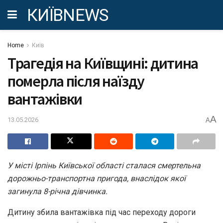
КИЇВNEWS
Home
Київ
Трагедія на Київщині: дитина
померла після наїзду
вантажівки
A
13.05.2026
A
У місті Ірпінь Київської області сталася смертельна
дорожньо-транспортна пригода, внаслідок якої
загинула 8-річна дівчинка.
Дитину збила вантажівка під час переходу дороги