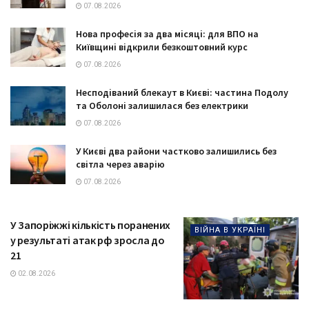
07.08.2026
Нова професія за два місяці: для ВПО на
Київщині відкрили безкоштовний курс
07.08.2026
Несподіваний блекаут в Києві: частина Подолу
та Оболоні залишилася без електрики
07.08.2026
У Києві два райони частково залишились без
світла через аварію
07.08.2026
У Запоріжжі кількість поранених
ВІЙНА В УКРАЇНІ
у результаті атак рф зросла до
21
02.08.2026