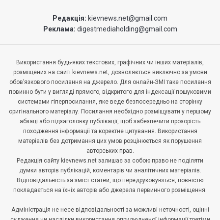
Редакція:
kievnews.net@gmail.com
Реклама:
digestmediaholding@gmail.com
Використання будь-яких текстових, графічних чи інших матеріалів,
розміщених на сайті kievnews.net, дозволяється виключно за умови
обов’язкового посилання на джерело. Для онлайн-ЗМІ таке посилання
повинно бути у вигляді прямого, відкритого для індексації пошуковими
системами гіперпосилання, яке веде безпосередньо на сторінку
оригінального матеріалу. Посилання необхідно розміщувати у першому
абзаці або підзаголовку публікації, щоб забезпечити прозорість
походження інформації та коректне цитування. Використання
матеріалів без дотримання цих умов розцінюється як порушення
авторських прав.
Редакція сайту kievnews.net залишає за собою право не поділяти
думки авторів публікацій, коментарів чи аналітичних матеріалів.
Відповідальність за зміст статей, що передруковуються, повністю
покладається на їхніх авторів або джерела первинного розміщення.
Адміністрація не несе відповідальності за можливі неточності, оцінні
судження чи наслідки використання оприлюдненої інформації третіми