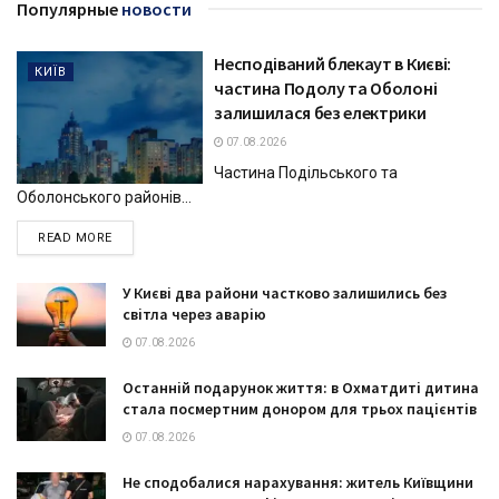
Популярные
новости
Несподіваний блекаут в Києві:
КИЇВ
частина Подолу та Оболоні
залишилася без електрики
07.08.2026
Частина Подільського та
Оболонського районів...
DETAILS
READ MORE
У Києві два райони частково залишились без
світла через аварію
07.08.2026
Останній подарунок життя: в Охматдиті дитина
стала посмертним донором для трьох пацієнтів
07.08.2026
Не сподобалися нарахування: житель Київщини