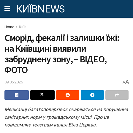
КИЇВNEWS
Home
Київ
Сморід, фекалії і залишки їжі:
на Київщині виявили
забруднену зону, – ВІДЕО,
ФОТО
A
09.05.2026
A
Мешканці багатоповерхівок скаржаться на порушення
санітарних норм у громадському місці. Про це
повідомляє телеграм-канал Біла Церква.