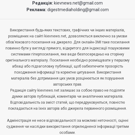
Редакція:
kievnews.net@gmail.com
Реклама:
digestmediaholding@gmail.com
Використання будь-яких текстових, графічних чи інших матеріалів,
розміщених на сайті kievnews.net, дозволяється виключно за умови
обов’язкового посилання на джерело. Для онлайн-ЗМІ таке посилання
повинно бути у вигляді прямого, відкритого для індексації пошуковими
системами гіперпосилання, яке веде безпосередньо на сторінку
оригінального матеріалу. Посилання необхідно розміщувати у першому
абзаці або підзаголовку публікації, щоб забезпечити прозорість
походження інформації та коректне цитування. Використання
матеріалів без дотримання цих умов розцінюється як порушення
авторських прав.
Редакція сайту kievnews.net залишає за собою право не поділяти
думки авторів публікацій, коментарів чи аналітичних матеріалів.
Відповідальність за зміст статей, що передруковуються, повністю
покладається на їхніх авторів або джерела первинного розміщення.
Адміністрація не несе відповідальності за можливі неточності, оцінні
судження чи наслідки використання оприлюдненої інформації третіми
особами.