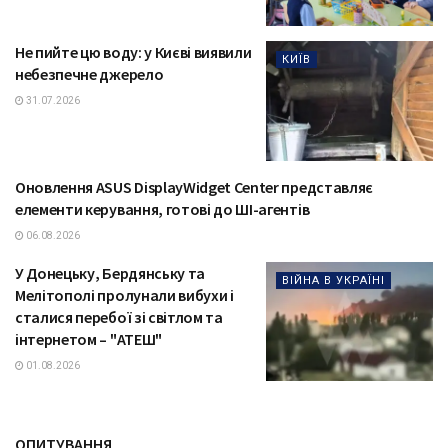
Не пийте цю воду: у Києві виявили
КИЇВ
небезпечне джерело
31.07.2026
Оновлення ASUS DisplayWidget Center представляє
ТЕХНОЛОГІЇ
елементи керування, готові до ШІ-агентів
06.08.2026
У Донецьку, Бердянську та
ВІЙНА В УКРАЇНІ
Мелітополі пролунали вибухи і
сталися перебої зі світлом та
інтернетом – "АТЕШ"
01.08.2026
ОПИТУВАННЯ