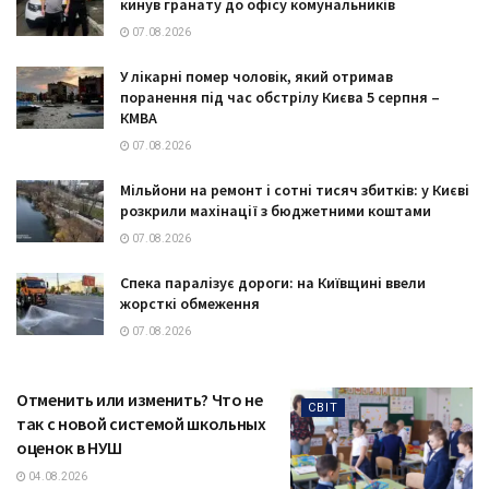
кинув гранату до офісу комунальників
07.08.2026
У лікарні помер чоловік, який отримав
поранення під час обстрілу Києва 5 серпня –
КМВА
07.08.2026
Мільйони на ремонт і сотні тисяч збитків: у Києві
розкрили махінації з бюджетними коштами
07.08.2026
Спека паралізує дороги: на Київщині ввели
жорсткі обмеження
07.08.2026
Отменить или изменить? Что не
СВІТ
так с новой системой школьных
оценок в НУШ
04.08.2026