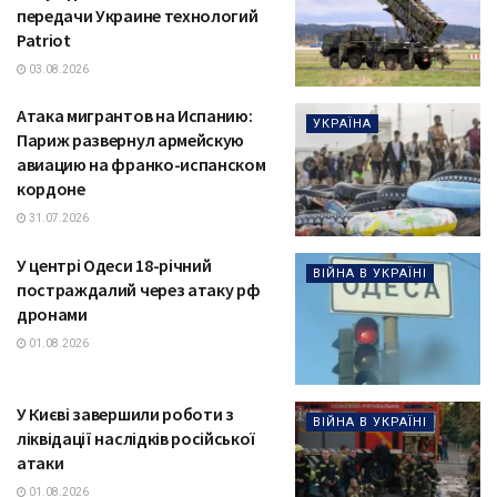
передачи Украине технологий
Patriot
03.08.2026
Атака мигрантов на Испанию:
УКРАЇНА
Париж развернул армейскую
авиацию на франко-испанском
кордоне
31.07.2026
У центрі Одеси 18-річний
ВІЙНА В УКРАЇНІ
постраждалий через атаку рф
дронами
01.08.2026
У Києві завершили роботи з
ВІЙНА В УКРАЇНІ
ліквідації наслідків російської
атаки
01.08.2026