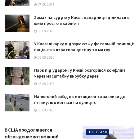
07.08.2026
Замах на суддю у Києві: нападниця цілилася в
шию просто в кабінеті
06.08.2026
У Києві лікарку підозрюють у фатальній помилці:
пацієнтка втратила дитину та матку
06.08.2026
Парк під ударом: у Києві розгорівся конфлікт
через масштабну вирубку дерев
06.08.2026
Напівголий заїзд на мотоциклі та заклики до
інтиму: що коїться на вулицях
06.08.2026
В США продолжается
ПОЛІТИКА
обсуждение возможной