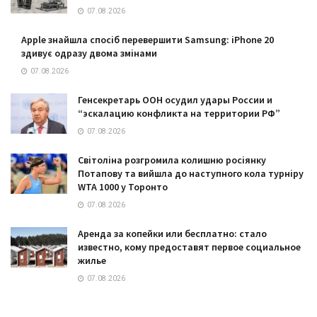
07.08.2026
Apple знайшла спосіб перевершити Samsung: iPhone 20
здивує одразу двома змінами
07.08.2026
Генсекретарь ООН осудил удары России и
“эскалацию конфликта на территории РФ”
07.08.2026
Світоліна розгромила колишню росіянку
Потапову та вийшла до наступного кола турніру
WTA 1000 у Торонто
07.08.2026
Аренда за копейки или бесплатно: стало
известно, кому предоставят первое социальное
жилье
07.08.2026