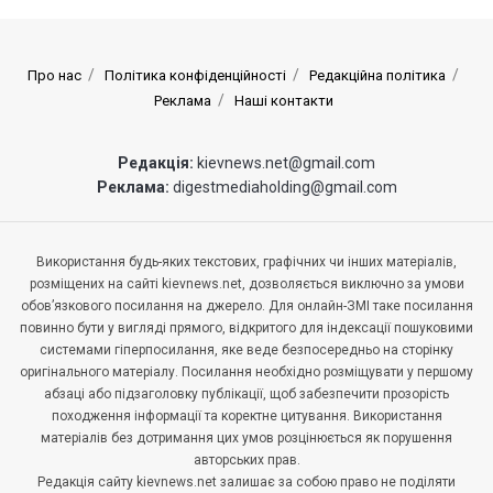
Про нас
Політика конфіденційності
Редакційна політика
Реклама
Наші контакти
Редакція:
kievnews.net@gmail.com
Реклама:
digestmediaholding@gmail.com
Використання будь-яких текстових, графічних чи інших матеріалів,
розміщених на сайті kievnews.net, дозволяється виключно за умови
обов’язкового посилання на джерело. Для онлайн-ЗМІ таке посилання
повинно бути у вигляді прямого, відкритого для індексації пошуковими
системами гіперпосилання, яке веде безпосередньо на сторінку
оригінального матеріалу. Посилання необхідно розміщувати у першому
абзаці або підзаголовку публікації, щоб забезпечити прозорість
походження інформації та коректне цитування. Використання
матеріалів без дотримання цих умов розцінюється як порушення
авторських прав.
Редакція сайту kievnews.net залишає за собою право не поділяти