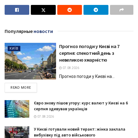
Популярные
новости
Прогноз погоди у Києві на 7
КИЇВ
серпня: спекотний день з
невеликою хмарністю
07.08.2026
Прогноз погоди у Києві на...
DETAILS
READ MORE
Євро знову пішов угору: курс валют у Києві на 6
серпня здивував українців
07.08.2026
У Києві готували новий теракт: жінка заклала
вибухівку під авто військового