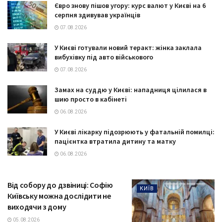
Євро знову пішов угору: курс валют у Києві на 6
серпня здивував українців
07.08.2026
У Києві готували новий теракт: жінка заклала
вибухівку під авто військового
07.08.2026
Замах на суддю у Києві: нападниця цілилася в
шию просто в кабінеті
06.08.2026
У Києві лікарку підозрюють у фатальній помилці:
пацієнтка втратила дитину та матку
06.08.2026
Від собору до дзвіниці: Софію
КИЇВ
Київську можна дослідити не
виходячи з дому
05.08.2026