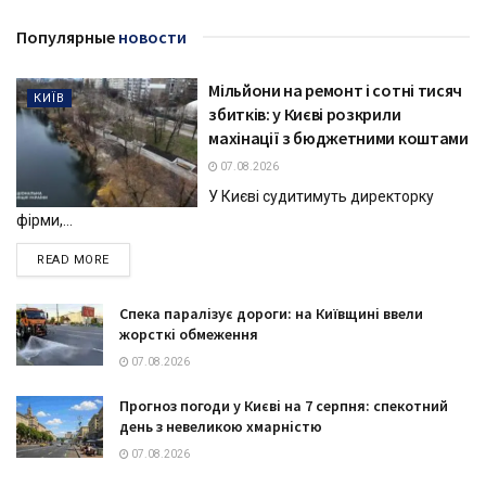
Популярные
новости
Мільйони на ремонт і сотні тисяч
КИЇВ
збитків: у Києві розкрили
махінації з бюджетними коштами
07.08.2026
У Києві судитимуть директорку
фірми,...
DETAILS
READ MORE
Спека паралізує дороги: на Київщині ввели
жорсткі обмеження
07.08.2026
Прогноз погоди у Києві на 7 серпня: спекотний
день з невеликою хмарністю
07.08.2026