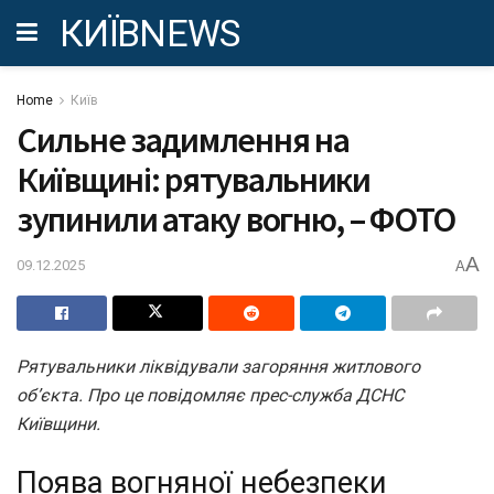
КИЇВNEWS
Home
Київ
Сильне задимлення на
Київщині: рятувальники
зупинили атаку вогню, – ФОТО
A
09.12.2025
A
Рятувальники ліквідували загоряння житлового
об’єкта. Про це повідомляє прес-служба ДСНС
Київщини.
Поява вогняної небезпеки