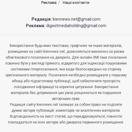
Реклама
Наші контакти
Редакція:
kievnews.net@gmail.com
Реклама:
digestmediaholding@gmail.com
Використання будь-яких текстових, графічних чи інших матеріалів,
розміщених на сайті kievnews.net, дозволяється виключно за умови
обов’язкового посилання на джерело. Для онлайн-ЗМІ таке посилання
повинно бути у вигляді прямого, відкритого для індексації пошуковими
системами гіперпосилання, яке веде безпосередньо на сторінку
оригінального матеріалу. Посилання необхідно розміщувати у першому
абзаці або підзаголовку публікації, щоб забезпечити прозорість
походження інформації та коректне цитування. Використання
матеріалів без дотримання цих умов розцінюється як порушення
авторських прав.
Редакція сайту kievnews.net залишає за собою право не поділяти
думки авторів публікацій, коментарів чи аналітичних матеріалів.
Відповідальність за зміст статей, що передруковуються, повністю
покладається на їхніх авторів або джерела первинного розміщення.