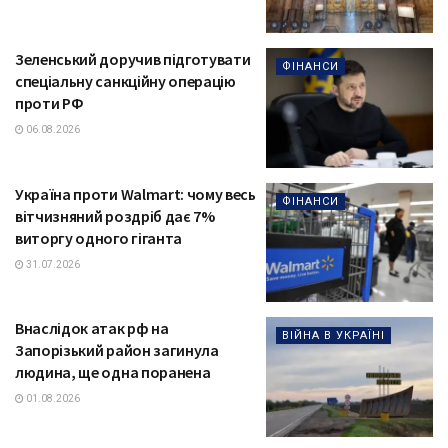
Зеленський доручив підготувати
ФІНАНСИ
спеціальну санкційну операцію
проти РФ
06.08.2026
Україна проти Walmart: чому весь
ФІНАНСИ
вітчизняний роздріб дає 7%
виторгу одного гіганта
31.07.2026
Внаслідок атак рф на
ВІЙНА В УКРАЇНІ
Запорізький район загинула
людина, ще одна поранена
01.08.2026