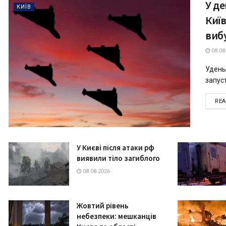
У де
КИЇВ
Киї
виб
08.08
Удень
запуст
RE
У Києві після атаки рф
виявили тіло загиблого
08.08.2026
Жовтий рівень
небезпеки: мешканців