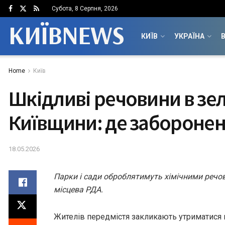
Субота, 8 Серпня, 2026
КИЇВNEWS
КИЇВ
УКРАЇНА
В
Home
Київ
Шкідливі речовини в зе
Київщини: де заборонен
18.05.2026
Парки і сади оброблятимуть хімічними речо
місцева РДА.
Жителів передмістя закликають утриматися в