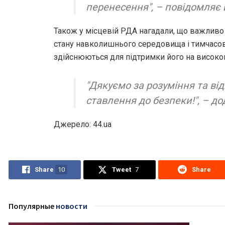
перенесення", – повідомляє
Також у місцевій РДА нагадали, що важливо
стану навколишнього середовища і тимчасов
здійснюються для підтримки його на високом
"Дякуємо за розуміння та ві
ставлення до безпеки!", – до
Джерело: 44.ua
Share
10
Tweet
7
Share
Популярные
новости