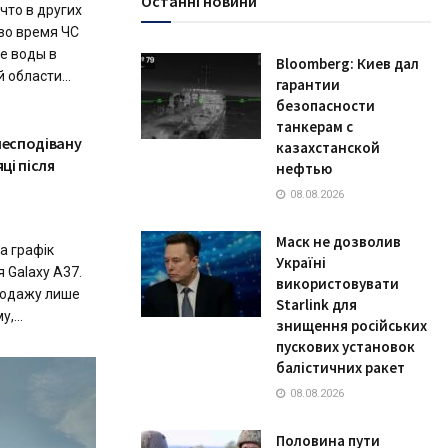
Останні новини
что в других
 во время ЧС
е воды в
Bloomberg: Киев дал
области...
гарантии
безопасности
танкерам с
несподівану
казахстанской
ці після
нефтью
08.08.2026
Маск не дозволив
а графік
Україні
 Galaxy A37.
використовувати
продажу лише
Starlink для
,...
знищення російських
пускових установок
балістичних ракет
08.08.2026
Половина пути