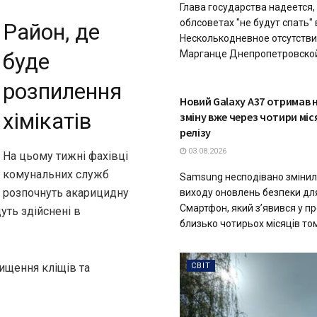
Глава государства надеется, 
облсоветах "не будут спать"
Район, де
Несколькодневное отсутстви
Марганце Днепропетровской 
буде
розпилення
ТЕХНОЛОГІЇ
Новий Galaxy A37 отримав 
хімікатів
зміну вже через чотири міся
релізу
03.08.2026
На цьому тижні фахівці
комунальних служб
Samsung несподівано змінил
розпочнуть акарицидну
виходу оновлень безпеки для
Смартфон, який з’явився у 
уть здійснені в
близько чотирьох місяців тому
СВІТ
ищення кліщів та