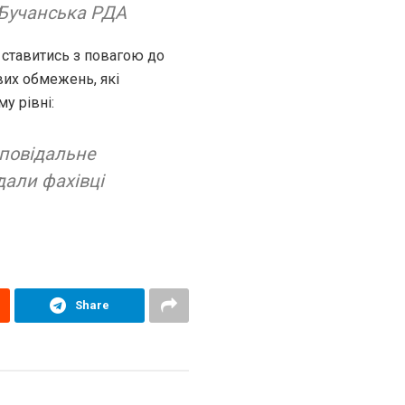
 Бучанська РДА
 ставитись з повагою до
их обмежень, які
у рівні:
дповідальне
дали фахівці
Share