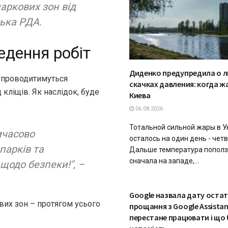
паркових зон від
ська РДА.
едення робіт
Диденко предупредила о л
чі проводитимуться
скачках давления: когда ж
 кліщів. Як наслідок, буде
Киева
:
06.08.2026
Тотальной сильной жары в У
мчасово
осталось на один день - четве
парків та
Дальше температура поползе
сначала на западе,...
щодо безпеки!", –
.
ТЕХНОЛОГІЇ
Google назвала дату оста
вих зон – протягом усього
прощання з Google Assistant
перестане працювати і що 