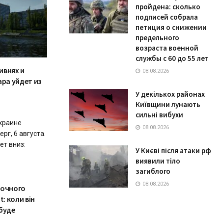
пройдена: сколько
подписей собрала
петиция о снижении
предельного
возраста военной
службы с 60 до 55 лет
ивнях и
08.08.2026
ара уйдет из
У декількох районах
Київщини лунають
сильні вибухи
краине
08.08.2026
рг, 6 августа.
т вниз:
У Києві після атаки рф
виявили тіло
загиблого
08.08.2026
точного
: коли він
буде