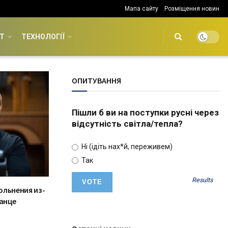
Мапа сайту
Розміщення новин
Т
ТЕХНОЛОГІЇ
ОПИТУВАННЯ
Пішли б ви на поступки русні через
відсутність світла/тепла?
Ні (ідіть нах*й, переживем)
Так
Results
ольнения из-
ганце