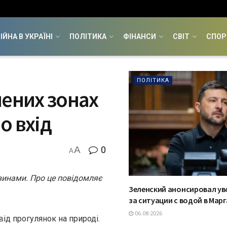
ІЙНА В УКРАЇНІ
ПОЛІТИКА
ФІНАНСИ
СВІТ
СПОР
ПОЛІТИКА
лених зонах
о вхід
A
0
A
винами. Про це повідомляє
Зеленский анонсировал ув
за ситуации с водой в Мар
06.08.2026
ід прогулянок на природі.