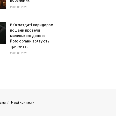
поранених
08.08.2026
В Охматдиті коридором
пошани провели
маленького донора:
його органи врятують
три життя
08.08.2026
ама
Наші контакти