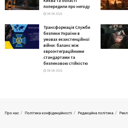
Києва та області
попередили про негоду
08.08.2026
Трансформація Служби
безпеки України в
умовах екзистенційної
війни: баланс між
євроінтеграційними
стандартами та
безпековою стійкістю
08.08.2026
Про нас
Політика конфіденційності
Редакційна політика
Рекл