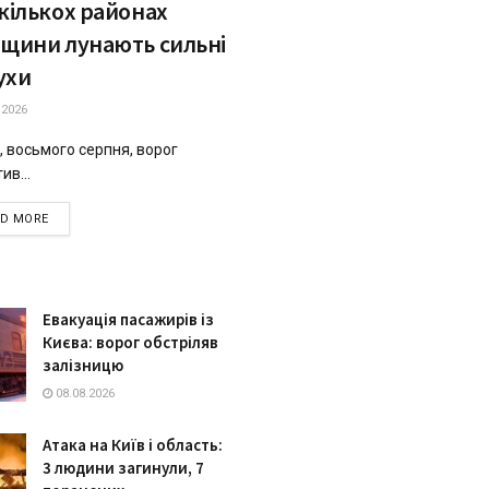
кількох районах
вщини лунають сильні
ухи
.2026
, восьмого серпня, ворог
ив...
DETAILS
AD MORE
Евакуація пасажирів із
Києва: ворог обстріляв
залізницю
08.08.2026
Атака на Київ і область:
3 людини загинули, 7