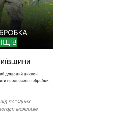
Київщини
ий дощовий циклон.
нити перенесення обробки
від погодних
 погоди можливе