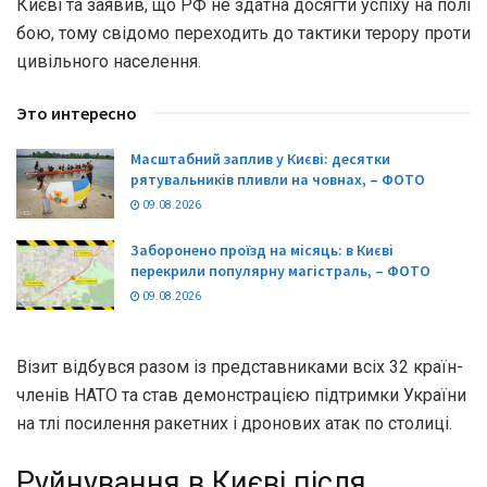
Києві та заявив, що РФ не здатна досягти успіху на полі
бою, тому свідомо переходить до тактики терору проти
цивільного населення.
Это интересно
Масштабний заплив у Києві: десятки
рятувальників пливли на човнах, – ФОТО
09.08.2026
Заборонено проїзд на місяць: в Києві
перекрили популярну магістраль, – ФОТО
09.08.2026
Візит відбувся разом із представниками всіх 32 країн-
членів НАТО та став демонстрацією підтримки України
на тлі посилення ракетних і дронових атак по столиці.
Руйнування в Києві після