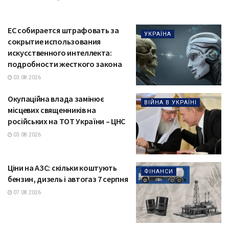
ЕС собирается штрафовать за
УКРАЇНА
сокрытие использования
искусственного интеллекта:
подробности жесткого закона
03.08.2026
Окупаційна влада замінює
ВІЙНА В УКРАЇНІ
місцевих священників на
російських на ТОТ України – ЦНС
03.08.2026
Ціни на АЗС: скільки коштують
ФІНАНСИ
бензин, дизель і автогаз 7 серпня
07.08.2026