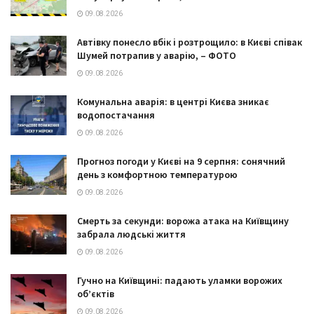
09.08.2026
Автівку понесло вбік і розтрощило: в Києві співак
Шумей потрапив у аварію, – ФОТО
09.08.2026
Комунальна аварія: в центрі Києва зникає
водопостачання
09.08.2026
Прогноз погоди у Києві на 9 серпня: сонячний
день з комфортною температурою
09.08.2026
Смерть за секунди: ворожа атака на Київщину
забрала людські життя
09.08.2026
Гучно на Київщині: падають уламки ворожих
об’єктів
09.08.2026