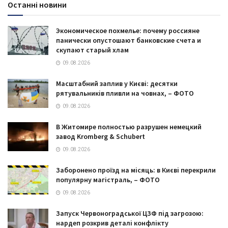
Останні новини
Экономическое похмелье: почему россияне
панически опустошают банковские счета и
скупают старый хлам
09.08.2026
Масштабний заплив у Києві: десятки
рятувальників пливли на човнах, – ФОТО
09.08.2026
В Житомире полностью разрушен немецкий
завод Kromberg & Schubert
09.08.2026
Заборонено проїзд на місяць: в Києві перекрили
популярну магістраль, – ФОТО
09.08.2026
Запуск Червоноградської ЦЗФ під загрозою:
нардеп розкрив деталі конфлікту