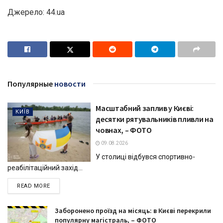
Джерело: 44.ua
Популярные
новости
Масштабний заплив у Києві:
КИЇВ
десятки рятувальників пливли на
човнах, – ФОТО
09.08.2026
У столиці відбувся спортивно-
реабілітаційний захід...
DETAILS
READ MORE
Заборонено проїзд на місяць: в Києві перекрили
популярну магістраль, – ФОТО