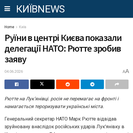
КИЇВNEWS
Home
Київ
Руїни в центрі Києва показали
делегації НАТО: Рютте зробив
заяву
A
04.06.2026
A
Рютте на Лук’янівці. росія не перемагає на фронті і
намагається тероризувати українські міста.
Генеральний секретар НАТО Марк Рютте відвідав
зруйновану внаслідок російських ударів Лук’янівку в