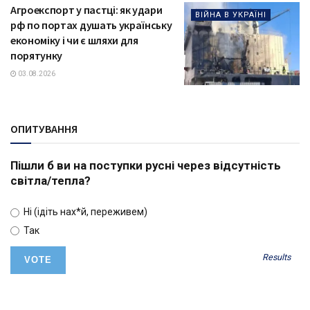
Агроекспорт у пастці: як удари
ВІЙНА В УКРАЇНІ
рф по портах душать українську
економіку і чи є шляхи для
порятунку
03.08.2026
ОПИТУВАННЯ
Пішли б ви на поступки русні через відсутність
світла/тепла?
Ні (ідіть нах*й, переживем)
Так
Results