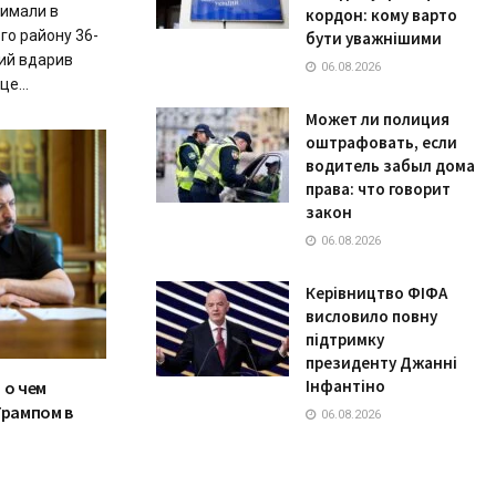
римали в
кордон: кому варто
ого району 36-
бути уважнішими
кий вдарив
06.08.2026
е...
Может ли полиция
оштрафовать, если
водитель забыл дома
права: что говорит
закон
06.08.2026
Керівництво ФІФА
висловило повну
підтримку
президенту Джанні
Інфантіно
 о чем
Трампом в
06.08.2026