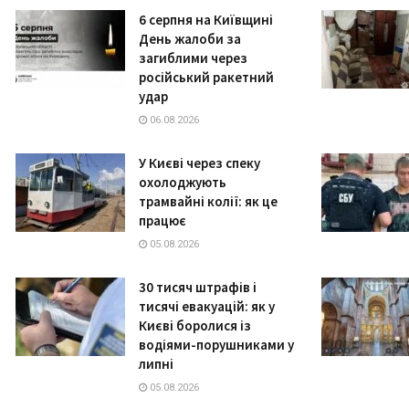
6 серпня на Київщині
День жалоби за
загиблими через
російський ракетний
удар
06.08.2026
У Києві через спеку
охолоджують
трамвайні колії: як це
працює
05.08.2026
30 тисяч штрафів і
тисячі евакуацій: як у
Києві боролися із
водіями-порушниками у
липні
05.08.2026