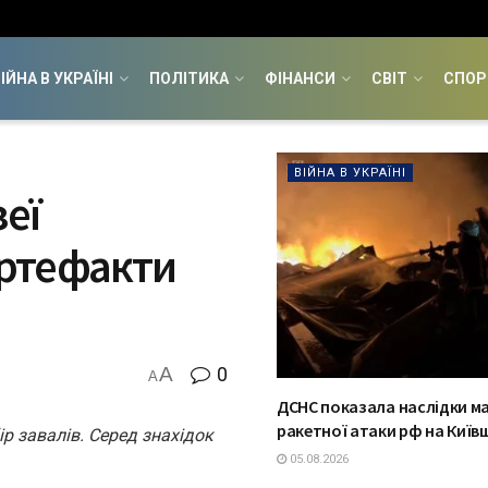
ІЙНА В УКРАЇНІ
ПОЛІТИКА
ФІНАНСИ
СВІТ
СПОР
ВІЙНА В УКРАЇНІ
зеї
ртефакти
A
0
A
ДСНС показала наслідки м
ракетної атаки рф на Київ
р завалів. Серед знахідок
05.08.2026