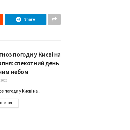
Share
ноз погоди у Києві на
рпня: спекотний день
сним небом
.2026
з погоди у Києві на...
DETAILS
AD MORE