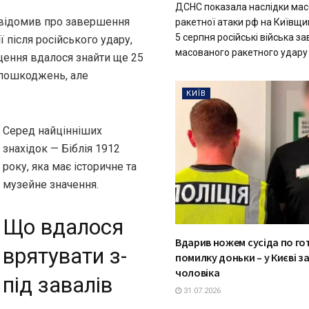
ДСНС показала наслідки мас
овідомив про завершення
ракетної атаки рф на Київщи
5 серпня російські війська з
ї після російського удару,
масованого ракетного удару п
ищення вдалося знайти ще 25
а пошкоджень, але
КИЇВ
Серед найцінніших
знахідок — Біблія 1912
року, яка має історичне та
музейне значення.
Що вдалося
Вдарив ножем сусіда по го
врятувати з-
помилку доньки – у Києві 
чоловіка
під завалів
31.07.2026