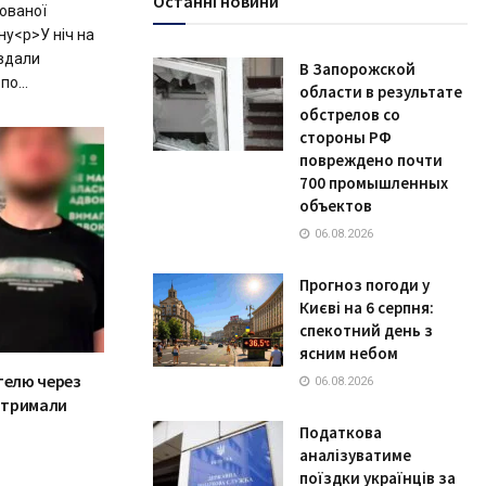
Останні новини
ованої
ну<p>У ніч на
авдали
В Запорожской
о...
области в результате
обстрелов со
стороны РФ
повреждено почти
700 промышленных
объектов
06.08.2026
Прогноз погоди у
Києві на 6 серпня:
спекотний день з
ясним небом
телю через
06.08.2026
затримали
Податкова
аналізуватиме
поїздки українців за