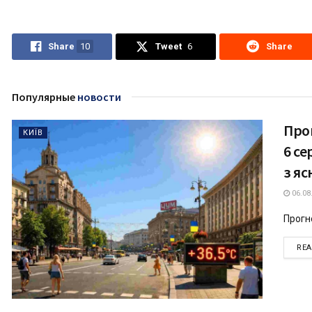
Share
10
Tweet
6
Share
Популярные
новости
Прог
КИЇВ
6 се
з я
06.08
Прогно
RE