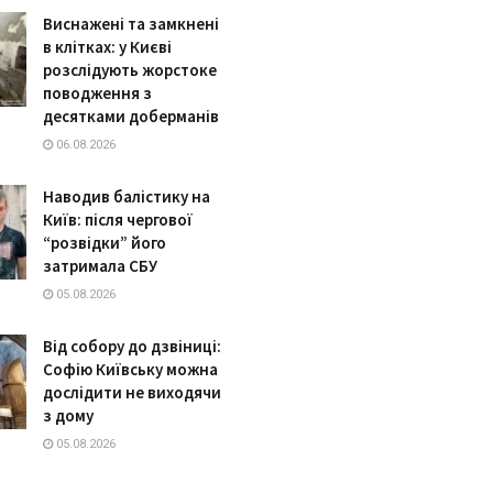
Виснажені та замкнені
в клітках: у Києві
розслідують жорстоке
поводження з
десятками доберманів
06.08.2026
Наводив балістику на
Київ: після чергової
“розвідки” його
затримала СБУ
05.08.2026
Від собору до дзвіниці:
Софію Київську можна
дослідити не виходячи
з дому
05.08.2026