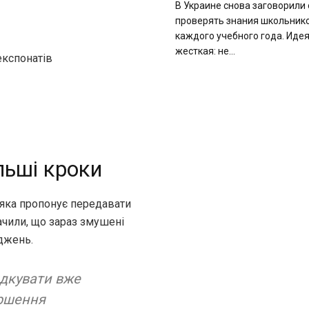
В Украине снова заговорили 
проверять знания школьнико
каждого учебного года. Идея
жесткая: не...
експонатів
льші кроки
 яка пропонує передавати
ачили, що зараз змушені
джень.
ядкувати вже
ершення