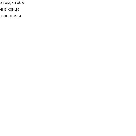
о том, чтобы
в в конце
 простая и