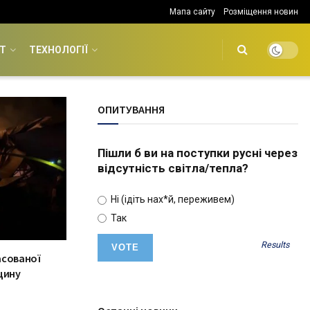
Мапа сайту
Розміщення новин
Т
ТЕХНОЛОГІЇ
ОПИТУВАННЯ
Пішли б ви на поступки русні через
відсутність світла/тепла?
Ні (ідіть нах*й, переживем)
Так
Results
асованої
щину