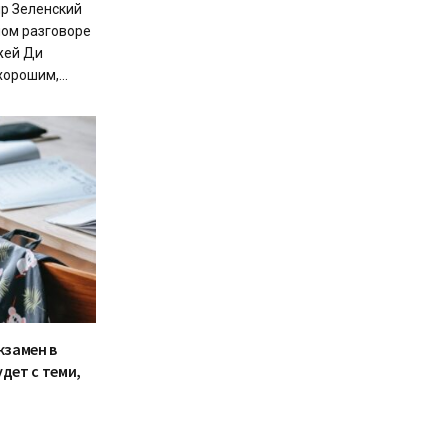
р Зеленский
ном разговоре
жей Ди
орошим,...
кзамен в
дет с теми,