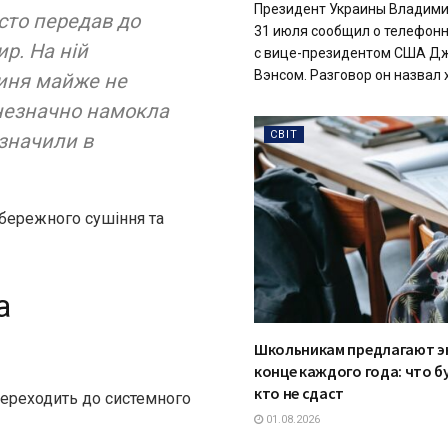
Президент Украины Владими
исто передав до
31 июля сообщил о телефон
р. На ній
с вице-президентом США Д
Вэнсом. Разговор он назвал х
тиня майже не
незначно намокла
СВІТ
значили в
обережного сушіння та
а
Школьникам предлагают э
конце каждого года: что бу
кто не сдаст
переходить до системного
01.08.2026