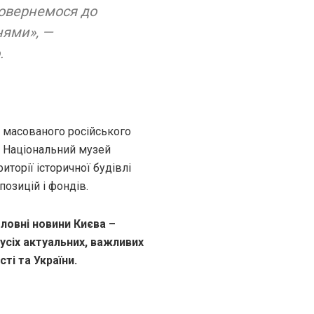
повернемося до
нями»,
—
.
в масованого російського
в Національний музей
иторії історичної будівлі
озицій і фондів.
ловні новини Києва –
 усіх актуальних, важливих
ті та України.