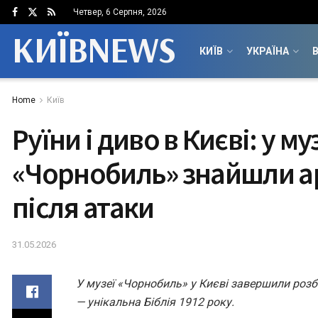
Четвер, 6 Серпня, 2026
КИЇВNEWS
КИЇВ
УКРАЇНА
В
Home
Київ
Руїни і диво в Києві: у му
«Чорнобиль» знайшли а
після атаки
31.05.2026
У музеї «Чорнобиль» у Києві завершили розбі
— унікальна Біблія 1912 року.