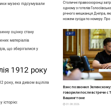
Столичні правоохоронці зат
тники музею підсумували
одному з готелів Голосіївськ
річного мешканця Дніпра, я
ножем сусіда по номеру. Про ц
винну оцінку стану
СВІТ
ених матеріалів
дів, що зберігалися у
лія 1912 року
2 року, яка дивом вціліла
Вэнс позвонил Зеленскому:
говорили после встречи с 
Вашингтоне
у історію:
01.08.2026