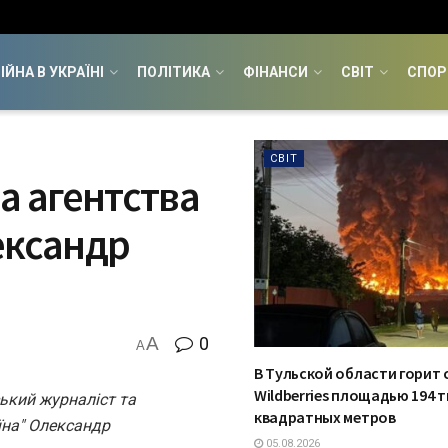
ІЙНА В УКРАЇНІ
ПОЛІТИКА
ФІНАНСИ
СВІТ
СПОР
СВІТ
а агентства
ександр
A
0
A
В Тульской области горит 
Wildberries площадью 194 
ський журналіст та
квадратных метров
їна" Олександр
05.08.2026