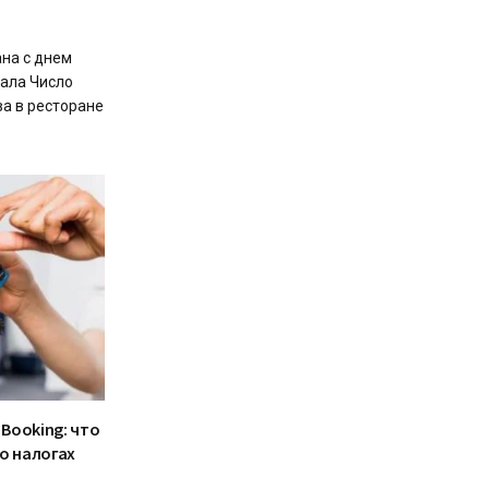
ана с днем
ала Число
ва в ресторане
 Booking: что
о налогах