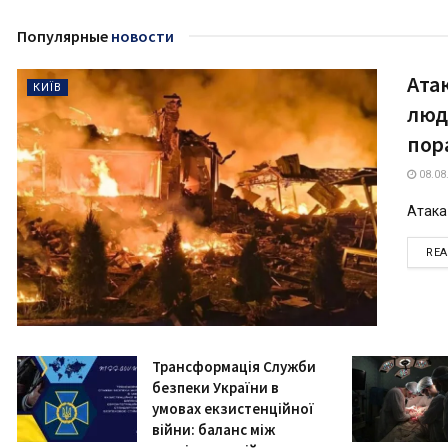
Популярные
новости
Атак
КИЇВ
люд
пор
08.08
Атака 
RE
Трансформація Служби
безпеки України в
умовах екзистенційної
війни: баланс між