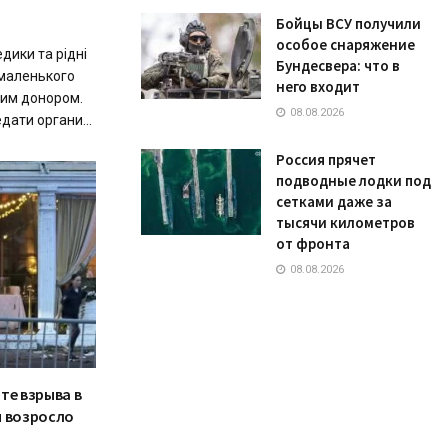
Бойцы ВСУ получили
особое снаряжение
дики та рідні
Бундесвера: что в
маленького
него входит
ним донором.
08.08.2026
дати органи...
Россия прячет
подводные лодки под
сетками даже за
тысячи километров
от фронта
08.08.2026
те взрыва в
ы возросло