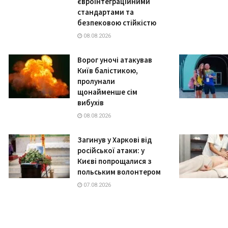
євроінтеграційними
стандартами та
безпековою стійкістю
08.08.2026
Ворог уночі атакував
Київ балістикою,
пролунали
щонайменше сім
вибухів
08.08.2026
Загинув у Харкові від
російської атаки: у
Києві попрощалися з
польським волонтером
07.08.2026