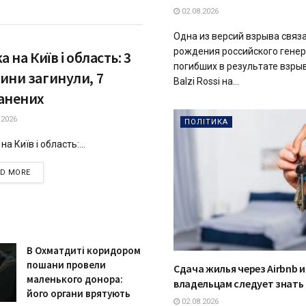
02.08.2026
Одна из версий взрыва связ
рождения российского генер
а на Київ і область: 3
погибших в результате взры
ини загинули, 7
Balzi Rossi на...
анених
.2026
ПОЛІТИКА
на Київ і область:...
DETAILS
AD MORE
В Охматдиті коридором
пошани провели
Сдача жилья через Airbnb и
маленького донора:
владельцам следует знать 
його органи врятують
02.08.2026