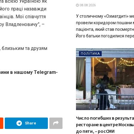
та всією Україною як
08.08.2026
 його праці назавжди
У столичному «Охматдиті» ме
аїнців. Мої співчуття
провели коридором пошани 
ру Владленовичу”, –
пацієнта, який став посмерт
Його батьки погодилися пере
, близьким та друзям
ПОЛІТИКА
вини в нашому Telegram-
Число погибших в результа
Share
ресторане в центре Москв
до пяти, – росСМИ