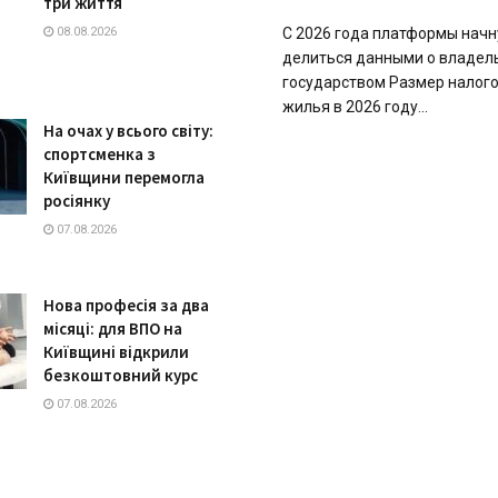
три життя
08.08.2026
С 2026 года платформы начн
делиться данными о владел
государством Размер налого
жилья в 2026 году...
На очах у всього світу:
спортсменка з
Київщини перемогла
росіянку
07.08.2026
Нова професія за два
місяці: для ВПО на
Київщині відкрили
безкоштовний курс
07.08.2026