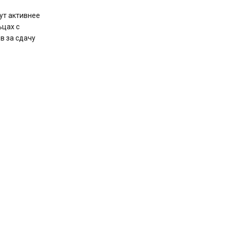
ут активнее
ьцах с
в за сдачу