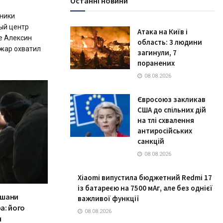
Останні новини
тники
ый центр
Атака на Київ і
де Алексин
область: 3 людини
ожар охватил
загинули, 7
поранених
08.08.2026
Євросоюз закликав
США до спільних дій
на тлі схвалення
антиросійських
санкцій
08.08.2026
Xiaomi випустила бюджетний Redmi 17
із батареєю на 7500 мАг, але без однієї
ошани
важливої функції
а: його
08.08.2026
я