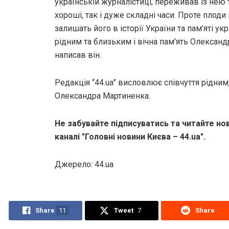
українській журналістиці, переживав із нею 
хороші, так і дуже складні часи. Проте плоди
залишать його в історії України та пам’яті укр
рідним та близьким і вічна пам’ять Олександ
написав він.
Редакція “44.ua” висловлює співчуття рідним
Олександра Мартиненка.
Не забувайте підписуватись та читайте но
каналі "Головні новини Києва – 44.ua".
Джерело: 44.ua
Share
11
Tweet
7
Share