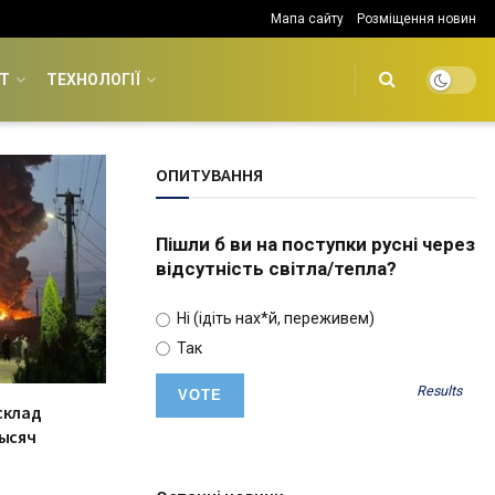
Мапа сайту
Розміщення новин
Т
ТЕХНОЛОГІЇ
ОПИТУВАННЯ
Пішли б ви на поступки русні через
відсутність світла/тепла?
Ні (ідіть нах*й, переживем)
Так
Results
склад
тысяч