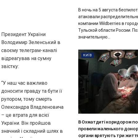
В ночь на 5 августа беспило
атаковали распределительн
компании Wildberries в горо
Тульской области России. П
Президент України
значительную...
Володимир Зеленський в
своєму телеграм-каналі
КИЇВ
відреагував на сумну
звістку:
“У наш час важливо
доносити правду та бути її
рупором, тому смерть
Олександра Владленовича
– це втрата для всієї
В Охматдиті коридором п
України. Він пройшов
провели маленького донор
значний і складний шлях в
органи врятують три житт