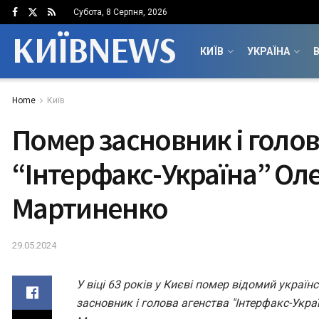
Субота, 8 Серпня, 2026
КИЇВNEWS
КИЇВ
УКРАЇНА
В
Home
Київ
Помер засновник і голов
“Інтерфакс-Україна” Ол
Мартиненко
29.05.2024
У віці 63 років у Києві помер відомий україн
засновник і голова агенства "Інтерфакс-Укра