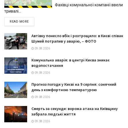
Фахівці комунальної компанії ввели
тривалі...
DETAILS
READ MORE
Автівку понесло вбік і розтрощило: в Києві співак
Шумей потрапив у аварію, – ФОТО
09.08.2026
Комунальна аварія: в центрі Києва зникає
водопостачання
09.08.2026
Прогноз погоди у Києві на 9 серпня: сонячний
день з комфортною температурою
09.08.2026
Смерть за секунди: ворожа атака на Київщину
забрала людські життя
09.08.2026