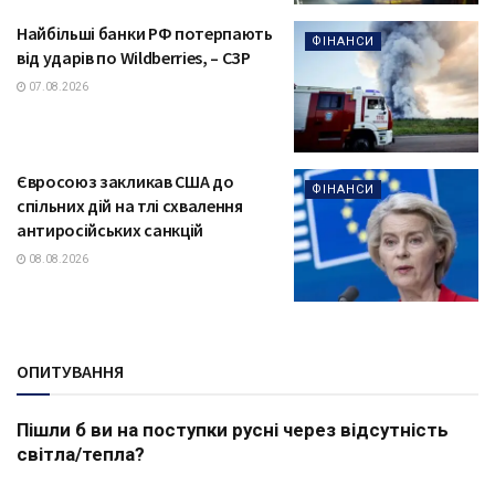
Найбільші банки РФ потерпають
ФІНАНСИ
від ударів по Wildberries, – СЗР
07.08.2026
Євросоюз закликав США до
ФІНАНСИ
спільних дій на тлі схвалення
антиросійських санкцій
08.08.2026
ОПИТУВАННЯ
Пішли б ви на поступки русні через відсутність
світла/тепла?