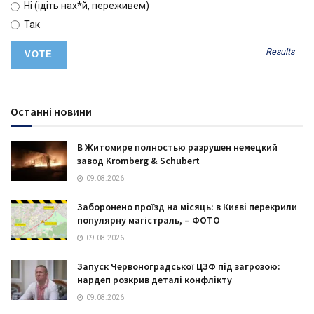
Ні (ідіть нах*й, переживем)
Так
Results
Останні новини
В Житомире полностью разрушен немецкий
завод Kromberg & Schubert
09.08.2026
Заборонено проїзд на місяць: в Києві перекрили
популярну магістраль, – ФОТО
09.08.2026
Запуск Червоноградської ЦЗФ під загрозою:
нардеп розкрив деталі конфлікту
09.08.2026