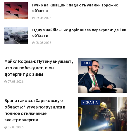
Гучно на Київщині: падають уламки ворожих
об’єктів
09.08.2026
Одну з найбільших доріг Києва перекрили: де і як
об’їхати
08.08.2026
Майкл Кофман: Путину внушают,
СВІТ
что он побеждает, и он
дотерпит до зимы
07.08.2026
Враг атаковал Харьковскую
УКРАЇНА
область: Чугуев погрузился в
полное отключение
электроэнергии
05.08.2026