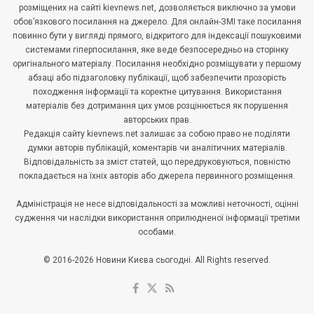
розміщених на сайті kievnews.net, дозволяється виключно за умови
обов’язкового посилання на джерело. Для онлайн-ЗМІ таке посилання
повинно бути у вигляді прямого, відкритого для індексації пошуковими
системами гіперпосилання, яке веде безпосередньо на сторінку
оригінального матеріалу. Посилання необхідно розміщувати у першому
абзаці або підзаголовку публікації, щоб забезпечити прозорість
походження інформації та коректне цитування. Використання
матеріалів без дотримання цих умов розцінюється як порушення
авторських прав.
Редакція сайту kievnews.net залишає за собою право не поділяти
думки авторів публікацій, коментарів чи аналітичних матеріалів.
Відповідальність за зміст статей, що передруковуються, повністю
покладається на їхніх авторів або джерела первинного розміщення.
Адміністрація не несе відповідальності за можливі неточності, оцінні
судження чи наслідки використання оприлюдненої інформації третіми
особами.
© 2016-2026 Новини Києва сьогодні. All Rights reserved.