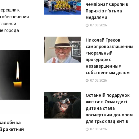
чемпіонат Європи в
перешли к
Парижі з п’ятьма
 обеспечения
медалями
главной
07.08.2026
е города.
Николай Греков:
самопровозглашенный
«моральный
прокурор» с
незавершенным
собственным делом
07.08.2026
Останній подарунок
життя: в Охматдиті
дитина стала
посмертним донором
для трьох пацієнтів
жалоби за
й ракетний
07.08.2026