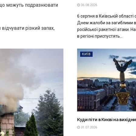
, що можуть подразнювати
06.08.2026
6 серпня в Київській області
Днем жалоби за загиблими в
відчувати різкий запах,
російської ракетної атаки. Н
в регіоні приспустять...
КИЇВ
Куди піти в Києві на вихідн
31.07.2026