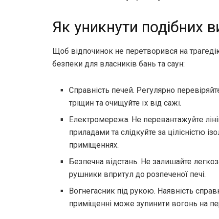
Як уникнути подібних в
Щоб відпочинок не перетворився на трагеді
безпеки для власників бань та саун:
Справність печей. Регулярно перевіряйт
тріщин та очищуйте їх від сажі.
Електромережа. Не перевантажуйте лі
приладами та слідкуйте за цілісністю ізо
приміщеннях.
Безпечна відстань. Не залишайте легкоза
рушники впритул до розпеченої печі.
Вогнегасник під рукою. Наявність справ
приміщенні може зупинити вогонь на п