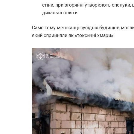
стіни, при згорянні утворюють сполуки
дихальні шляхи.
Саме тому мешканці сусідніх будинків могли 
який сприйняли як «токсичні хмари».