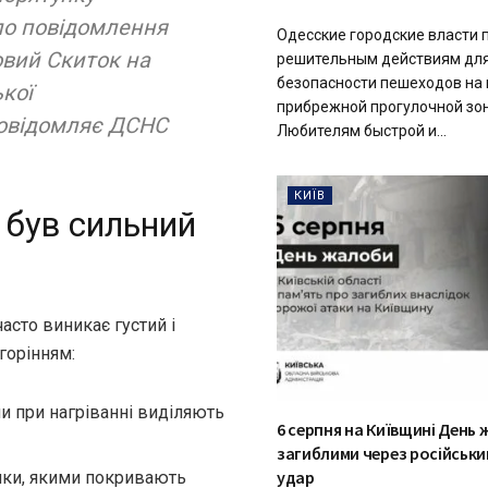
ло повідомлення
Одесские городские власти 
овий Скиток на
решительным действиям для
безопасности пешеходов на 
кої
прибрежной прогулочной зон
 повідомляє ДСНС
Любителям быстрой и...
КИЇВ
 був сильний
асто виникає густий і
горінням:
ли при нагріванні виділяють
6 серпня на Київщині День 
загиблими через російськи
удар
ики, якими покривають