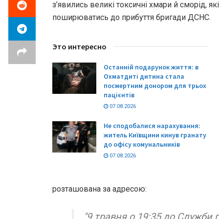
з’явились великі токсичні хмари й сморід, я
поширюватись до прибуття бригади ДСНС.
Это интересно
Останній подарунок життя: в
Охматдиті дитина стала
посмертним донором для трьох
пацієнтів
07.08.2026
Не сподобалися нарахування:
житель Київщини кинув гранату
до офісу комунальників
07.08.2026
розташована за адресою:
"9 травня о 19:35 до Служби 