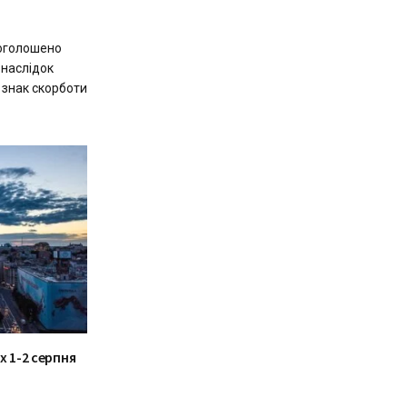
 оголошено
наслідок
а знак скорботи
их 1-2 серпня