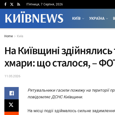
П’ятниця, 7 Серпня, 2026
КИЇВNEWS
КИЇВ
УКРАЇНА
В
Home
Київ
На Київщині здійнялись 
хмари: що сталося, – Ф
11.05.2026
Рятувальники гасили пожежу на території пр
повідомляє ДСНС Київщини.
На місці події здіймалось сильне задимлення