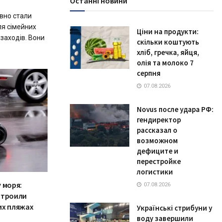
Останні новини
вно стали
я сімейних
Ціни на продукти:
 заходів. Вони
скільки коштують
хліб, гречка, яйця,
олія та молоко 7
серпня
07.08.2026
Novus после удара РФ:
гендиректор
рассказал о
возможном
дефиците и
перестройке
логистики
 моря:
07.08.2026
строили
их пляжах
Українські стрибуни у
воду завершили