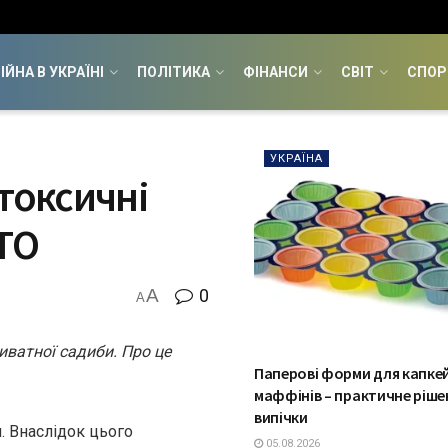
ІЙНА В УКРАЇНІ
ПОЛІТИКА
ФІНАНСИ
СВІТ
СПОР
УКРАЇНА
токсичні
ОТО
A
0
A
иватної садиби. Про це
Паперові форми для капкей
маффінів – практичне ріше
випічки
. Внаслідок цього
05.08.2026