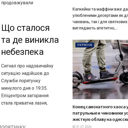
кі продовжували
Капкейки та маффіни вже да
улюбленими десертами як дл
чаювань, так і для святкових
Що сталося
виглядають апетитно,...
та де виникла
УКРАЇНА
небезпека
Сигнал про надзвичайну
ситуацію надійшов до
Служби порятунку
минулого дня о 19:35.
Епіцентром загорання
стала приватна лазня,
Конец самокатного хаоса у
патрульные и чиновники у
жесткую облаву на одесск
порятунку
31.07.2026