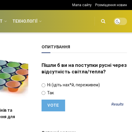
Мапа сайту
Розміщення новин
Т
ТЕХНОЛОГІЇ
ОПИТУВАННЯ
Пішли б ви на поступки русні через
відсутність світла/тепла?
Ні (ідіть нах*й, переживем)
Так
Results
ків та
ння для