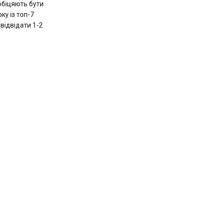
 обіцяють бути
ку із топ-7
 відвідати 1-2