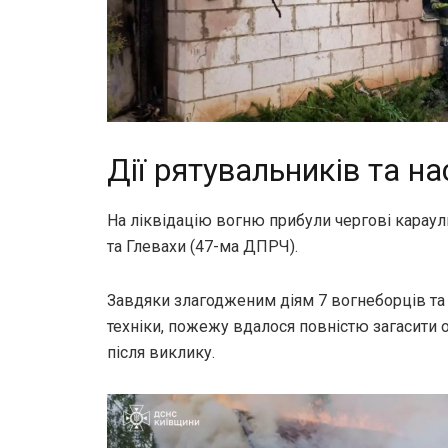
Дії рятувальників та на
На ліквідацію вогню прибули чергові караул
та Глевахи (47-ма ДПРЧ).
Завдяки злагодженим діям 7 вогнеборців т
техніки, пожежу вдалося повністю загасити о
після виклику.