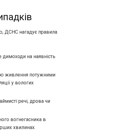
ипадків
ю, ДСНС нагадує правила
е димоходи на наявність
нію живлення потужними
ляції у вологих
ймисті речі, дрова чи
ного вогнегасника в
ерших хвилинах.