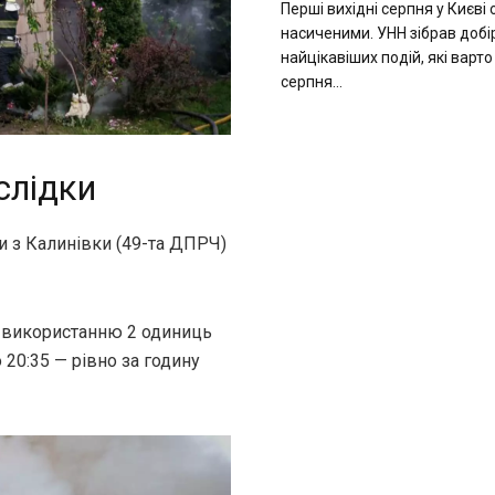
Перші вихідні серпня у Києві
насиченими. УНН зібрав добір
найцікавіших подій, які варто
серпня...
слідки
и з Калинівки (49-та ДПРЧ)
а використанню 2 одиниць
 20:35 — рівно за годину