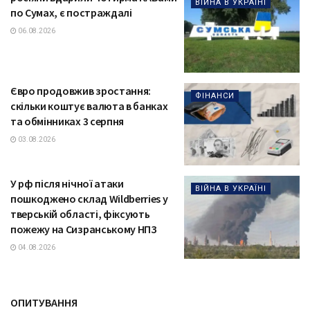
ВІЙНА В УКРАЇНІ
по Сумах, є постраждалі
06.08.2026
Євро продовжив зростання:
ФІНАНСИ
скільки коштує валюта в банках
та обмінниках 3 серпня
03.08.2026
У рф після нічної атаки
ВІЙНА В УКРАЇНІ
пошкоджено склад Wildberries у
тверській області, фіксують
пожежу на Сизранському НПЗ
04.08.2026
ОПИТУВАННЯ