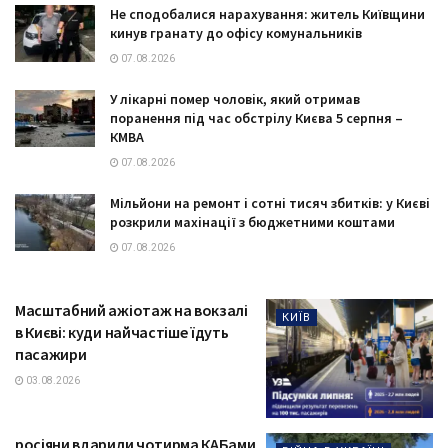
Не сподобалися нарахування: житель Київщини
кинув гранату до офісу комунальників
07.08.2026
У лікарні помер чоловік, який отримав
поранення під час обстрілу Києва 5 серпня –
КМВА
07.08.2026
Мільйони на ремонт і сотні тисяч збитків: у Києві
розкрили махінації з бюджетними коштами
07.08.2026
Масштабний ажіотаж на вокзалі
КИЇВ
в Києві: куди найчастіше їдуть
пасажири
03.08.2026
росіяни вдарили чотирма КАБами