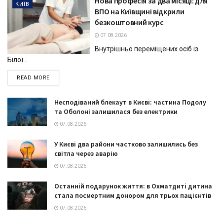
Нова професія за два місяці: для
КИЇВ
ВПО на Київщині відкрили
безкоштовний курс
07.08.2026
Внутрішньо переміщених осіб із
Білої...
DETAILS
READ MORE
Несподіваний блекаут в Києві: частина Подолу
та Оболоні залишилася без електрики
07.08.2026
У Києві два райони частково залишились без
світла через аварію
07.08.2026
Останній подарунок життя: в Охматдиті дитина
стала посмертним донором для трьох пацієнтів
07.08.2026