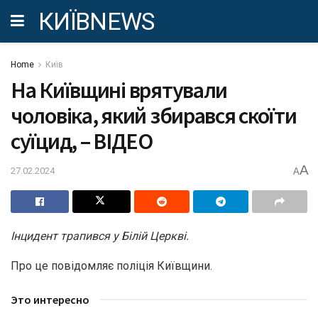
КИЇВNEWS
Home
Київ
На Київщині врятували
чоловіка, який збирався скоїти
суїцид, – ВІДЕО
A
27.02.2024
A
Інцидент трапився у Білій Церкві.
Про це повідомляє поліція Київщини.
Это интересно