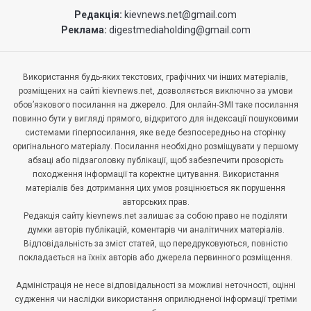
Редакція:
kievnews.net@gmail.com
Реклама:
digestmediaholding@gmail.com
Використання будь-яких текстових, графічних чи інших матеріалів,
розміщених на сайті kievnews.net, дозволяється виключно за умови
обов’язкового посилання на джерело. Для онлайн-ЗМІ таке посилання
повинно бути у вигляді прямого, відкритого для індексації пошуковими
системами гіперпосилання, яке веде безпосередньо на сторінку
оригінального матеріалу. Посилання необхідно розміщувати у першому
абзаці або підзаголовку публікації, щоб забезпечити прозорість
походження інформації та коректне цитування. Використання
матеріалів без дотримання цих умов розцінюється як порушення
авторських прав.
Редакція сайту kievnews.net залишає за собою право не поділяти
думки авторів публікацій, коментарів чи аналітичних матеріалів.
Відповідальність за зміст статей, що передруковуються, повністю
покладається на їхніх авторів або джерела первинного розміщення.
Адміністрація не несе відповідальності за можливі неточності, оцінні
судження чи наслідки використання оприлюдненої інформації третіми