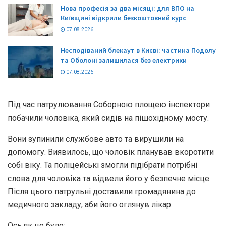
Нова професія за два місяці: для ВПО на
Київщині відкрили безкоштовний курс
07.08.2026
Несподіваний блекаут в Києві: частина Подолу
та Оболоні залишилася без електрики
07.08.2026
Під час патрулювання Соборною площею інспектори
побачили чоловіка, який сидів на пішохідному мосту.
Вони зупинили службове авто та вирушили на
допомогу. Виявилось, що чоловік планував вкоротити
собі віку. Та поліцейські змогли підібрати потрібні
слова для чоловіка та відвели його у безпечне місце.
Після цього патрульні доставили громадянина до
медичного закладу, аби його оглянув лікар.
Ось як це було: