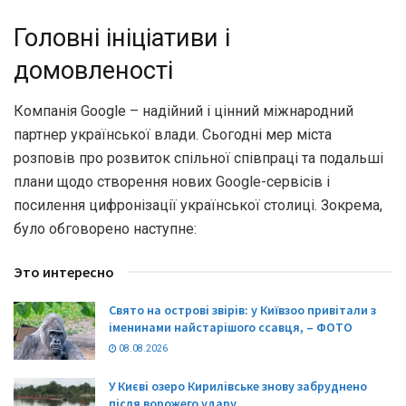
Головні ініціативи і
домовленості
Компанія Google – надійний і цінний міжнародний
партнер української влади. Сьогодні мер міста
розповів про розвиток спільної співпраці та подальші
плани щодо створення нових Google-сервісів і
посилення цифронізації української столиці. Зокрема,
було обговорено наступне:
Это интересно
Свято на острові звірів: у Київзоо привітали з
іменинами найстарішого ссавця, – ФОТО
08.08.2026
У Києві озеро Кирилівське знову забруднено
після ворожего удару