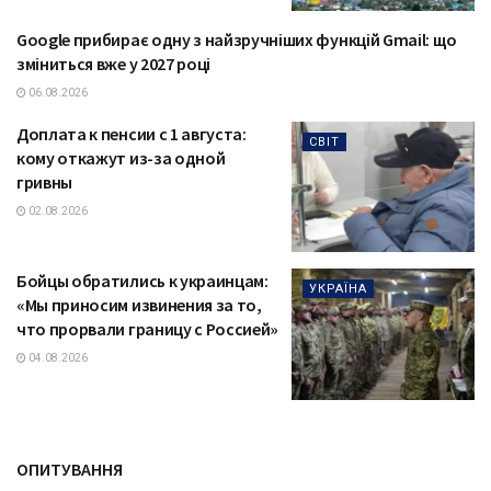
Google прибирає одну з найзручніших функцій Gmail: що
ТЕХНОЛОГІЇ
зміниться вже у 2027 році
06.08.2026
Доплата к пенсии с 1 августа:
СВІТ
кому откажут из-за одной
гривны
02.08.2026
Бойцы обратились к украинцам:
УКРАЇНА
«Мы приносим извинения за то,
что прорвали границу с Россией»
04.08.2026
ОПИТУВАННЯ