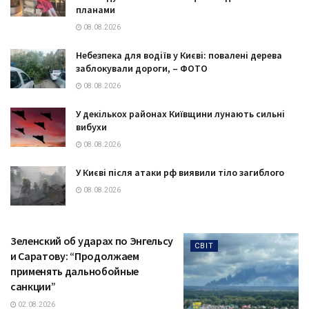
планами
08.08.2026
Небезпека для водіїв у Києві: повалені дерева
заблокували дороги, – ФОТО
08.08.2026
У декількох районах Київщини лунають сильні
вибухи
08.08.2026
У Києві після атаки рф виявили тіло загиблого
08.08.2026
Зеленский об ударах по Энгельсу
СВІТ
и Саратову: “Продолжаем
применять дальнобойные
санкции”
02.08.2026