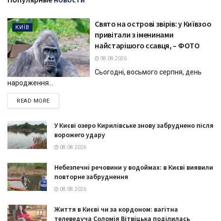
Свято на острові звірів: у Київзоо
КИЇВ
привітали з іменинами
найстарішого ссавця, – ФОТО
08.08.2026
Сьогодні, восьмого серпня, день
народження...
DETAILS
READ MORE
У Києві озеро Кирилівське знову забруднено після
ворожего удару
08.08.2026
Небезпечні речовини у водоймах: в Києві виявили
повторне забруднення
08.08.2026
Життя в Києві чи за кордоном: вагітна
телеведуча Соломія Вітвіцька поділилась