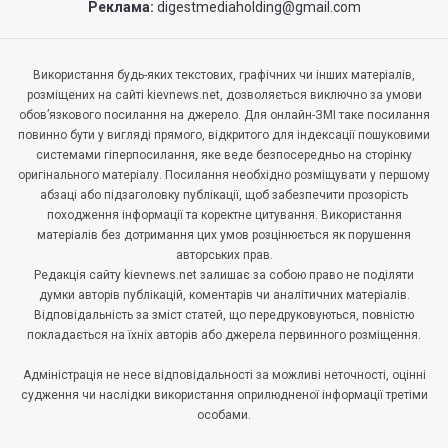
Реклама:
digestmediaholding@gmail.com
Використання будь-яких текстових, графічних чи інших матеріалів,
розміщених на сайті kievnews.net, дозволяється виключно за умови
обов’язкового посилання на джерело. Для онлайн-ЗМІ таке посилання
повинно бути у вигляді прямого, відкритого для індексації пошуковими
системами гіперпосилання, яке веде безпосередньо на сторінку
оригінального матеріалу. Посилання необхідно розміщувати у першому
абзаці або підзаголовку публікації, щоб забезпечити прозорість
походження інформації та коректне цитування. Використання
матеріалів без дотримання цих умов розцінюється як порушення
авторських прав.
Редакція сайту kievnews.net залишає за собою право не поділяти
думки авторів публікацій, коментарів чи аналітичних матеріалів.
Відповідальність за зміст статей, що передруковуються, повністю
покладається на їхніх авторів або джерела первинного розміщення.
Адміністрація не несе відповідальності за можливі неточності, оцінні
судження чи наслідки використання оприлюдненої інформації третіми
особами.