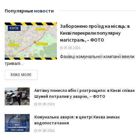
Популярные
новости
Заборонено проїзд на місяць: в
КИЇВ
Києві перекрили популярну
магістраль, – ФОТО
09.08.2026
Фахівці комунальної компанії ввели
тривалі...
DETAILS
READ MORE
Автівку понесло вбік і розтрощило: в Києві співак
Шумей потрапив у аварію, – ФОТО
09.08.2026
Комунальна аварія: в центрі Києва зникає
водопостачання
09.08.2026