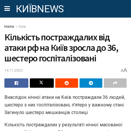
КИЇВNEWS
Home
Київ
Кількість постраждалих від
атаки рф на Київ зросла до 36,
шестеро госпіталізовані
A
14.11.2025
A
Внаслідок нічної атаки на Київ постраждали 36 людей,
шестеро з них госпіталізовані, п'ятеро у важкому стані.
Загинуло шестеро мешканців столиці.
Кількість постраждалих у результаті нічної масованої