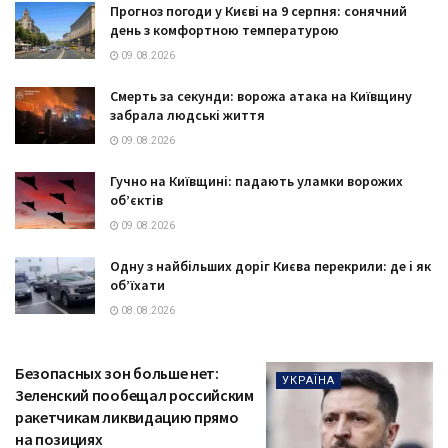
Прогноз погоди у Києві на 9 серпня: сонячний
день з комфортною температурою
09.08.2026
Смерть за секунди: ворожа атака на Київщину
забрала людські життя
09.08.2026
Гучно на Київщині: падають уламки ворожих
об’єктів
09.08.2026
Одну з найбільших доріг Києва перекрили: де і як
об’їхати
08.08.2026
Безопасных зон больше нет:
УКРАЇНА
Зеленский пообещал российским
ракетчикам ликвидацию прямо
на позициях