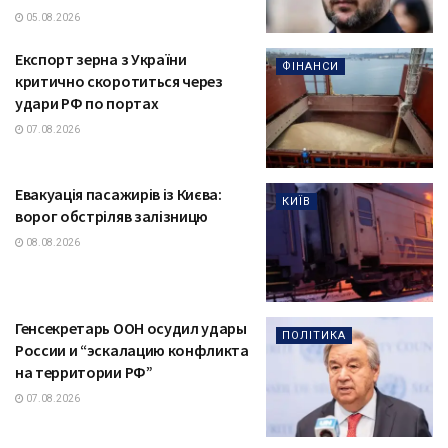
05.08.2026
Експорт зерна з України
ФІНАНСИ
критично скоротиться через
удари РФ по портах
07.08.2026
Евакуація пасажирів із Києва:
КИЇВ
ворог обстріляв залізницю
08.08.2026
Генсекретарь ООН осудил удары
ПОЛІТИКА
России и “эскалацию конфликта
на территории РФ”
07.08.2026