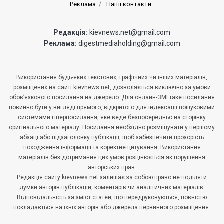
Реклама
Наші контакти
Редакція:
kievnews.net@gmail.com
Реклама:
digestmediaholding@gmail.com
Використання будь-яких текстових, графічних чи інших матеріалів,
розміщених на сайті kievnews.net, дозволяється виключно за умови
обов’язкового посилання на джерело. Для онлайн-ЗМІ таке посилання
повинно бути у вигляді прямого, відкритого для індексації пошуковими
системами гіперпосилання, яке веде безпосередньо на сторінку
оригінального матеріалу. Посилання необхідно розміщувати у першому
абзаці або підзаголовку публікації, щоб забезпечити прозорість
походження інформації та коректне цитування. Використання
матеріалів без дотримання цих умов розцінюється як порушення
авторських прав.
Редакція сайту kievnews.net залишає за собою право не поділяти
думки авторів публікацій, коментарів чи аналітичних матеріалів.
Відповідальність за зміст статей, що передруковуються, повністю
покладається на їхніх авторів або джерела первинного розміщення.