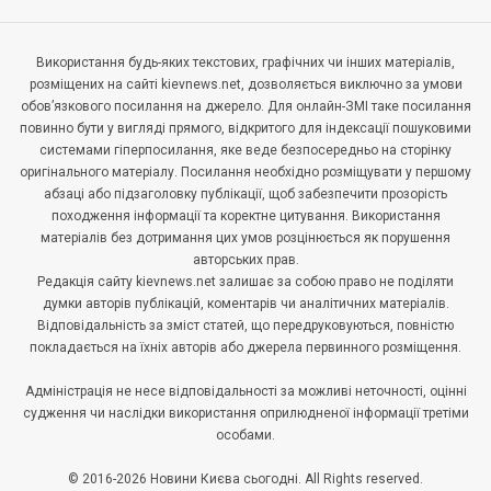
Використання будь-яких текстових, графічних чи інших матеріалів,
розміщених на сайті kievnews.net, дозволяється виключно за умови
обов’язкового посилання на джерело. Для онлайн-ЗМІ таке посилання
повинно бути у вигляді прямого, відкритого для індексації пошуковими
системами гіперпосилання, яке веде безпосередньо на сторінку
оригінального матеріалу. Посилання необхідно розміщувати у першому
абзаці або підзаголовку публікації, щоб забезпечити прозорість
походження інформації та коректне цитування. Використання
матеріалів без дотримання цих умов розцінюється як порушення
авторських прав.
Редакція сайту kievnews.net залишає за собою право не поділяти
думки авторів публікацій, коментарів чи аналітичних матеріалів.
Відповідальність за зміст статей, що передруковуються, повністю
покладається на їхніх авторів або джерела первинного розміщення.
Адміністрація не несе відповідальності за можливі неточності, оцінні
судження чи наслідки використання оприлюдненої інформації третіми
особами.
© 2016-2026 Новини Києва сьогодні. All Rights reserved.