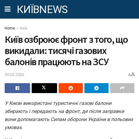
КИЇВNEWS
Home
Київ
Київ озброює фронт з того, що
викидали: тисячі газових
балонів працюють на ЗСУ
A
09.02.2026
A
У Києві використані туристичні газові балони
збирають і передають на фронт, де після заправки
вони допомагають Силам оборони України в польових
умовах.