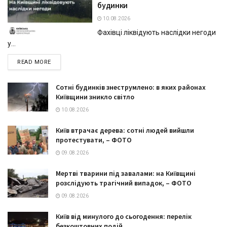
будинки
10.08.2026
Фахівці ліквідують наслідки негоди
у...
DETAILS
READ MORE
Сотні будинків знеструмлено: в яких районах
Київщини зникло світло
10.08.2026
Київ втрачає дерева: сотні людей вийшли
протестувати, – ФОТО
09.08.2026
Мертві тварини під завалами: на Київщині
розслідують трагічний випадок, – ФОТО
09.08.2026
Київ від минулого до сьогодення: перелік
безкоштовних подій