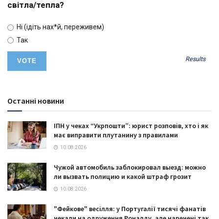
світла/тепла?
Ні (ідіть нах*й, переживем)
Так
Results
Останні новини
ІПН у чеках “Укрпошти”: юрист розповів, хто і як
має виправити плутанину з правилами
10.08.2026
Чужой автомобиль заблокировал выезд: можно
ли вызвать полицию и какой штраф грозит
10.08.2026
"Фейкове" весілля: у Португалії тисячі фанатів
чекали на одруження Роналду, але наречені так