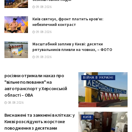
09.08.2026
Київ святкує, фронт платить кров’ю:
небезпечний контраст
09.08.2026
Масштабний заплив у Києві: десятки
рятувальників пливли на човнах, – ФОТО
09.08.2026
росіяни отримали наказ про
ВІЙНА В УКРАЇНІ
"вільне полювання" на
автотранспорт у Херсонській
області – ОВА
08.08.2026
Виснажені та замкнені в клітках: у
КИЇВ
Києві розслідують жорстоке
поводження з десятками