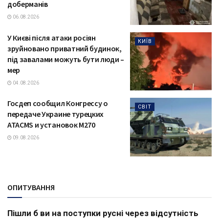
доберманів
06.08.2026
У Києві після атаки росіян
КИЇВ
зруйновано приватний будинок,
під завалами можуть бути люди –
мер
04.08.2026
Госдеп сообщил Конгрессу о
СВІТ
передаче Украине турецких
ATACMS и установок M270
09.08.2026
ОПИТУВАННЯ
Пішли б ви на поступки русні через відсутність