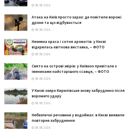
08.08.2026
Атака на Київ просто зараз: де помітили ворожі
дрони та що відбувається
08.08.2026
Неземна краса і сотня ароматів: у Києві
відкрилась квіткова виставка, – ФОТО
08.08.2026
Свято на острові звірів: у Київзоо привітали з
іменинами найстарішого ссавця, – ФОТО
08.08.2026
У Києві озеро Кирилівське знову забруднено після
ворожего удару
08.08.2026
Небезпечні речовини у водоймах: в Києві виявили
повторне забруднення
08.08.2026