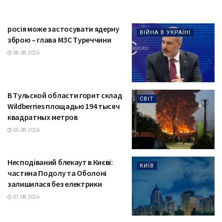
росія може застосувати ядерну
ВІЙНА В УКРАЇНІ
зброю – глава МЗС Туреччини
08.08.2026
В Тульской области горит склад
СВІТ
Wildberries площадью 194 тысяч
квадратных метров
05.08.2026
Несподіваний блекаут в Києві:
КИЇВ
частина Подолу та Оболоні
залишилася без електрики
07.08.2026