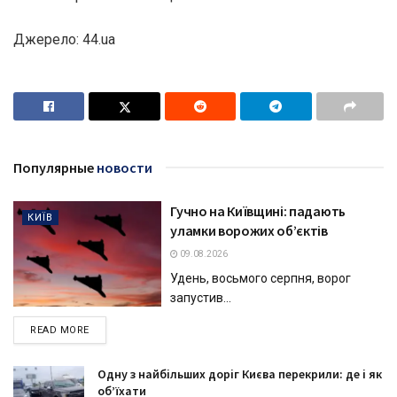
Джерело: 44.ua
Популярные
новости
Гучно на Київщині: падають
КИЇВ
уламки ворожих об’єктів
09.08.2026
Удень, восьмого серпня, ворог
запустив...
DETAILS
READ MORE
Одну з найбільших доріг Києва перекрили: де і як
об’їхати