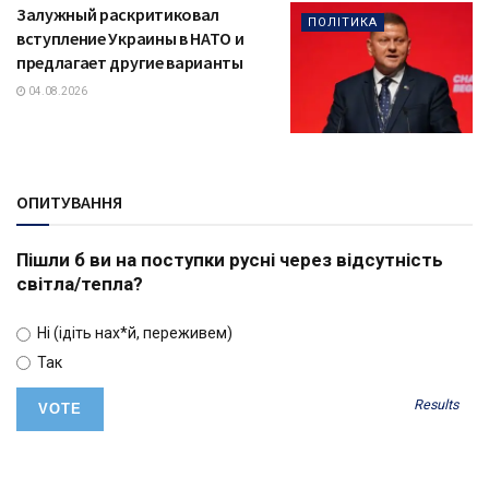
Залужный раскритиковал
ПОЛІТИКА
вступление Украины в НАТО и
предлагает другие варианты
04.08.2026
ОПИТУВАННЯ
Пішли б ви на поступки русні через відсутність
світла/тепла?
Ні (ідіть нах*й, переживем)
Так
Results