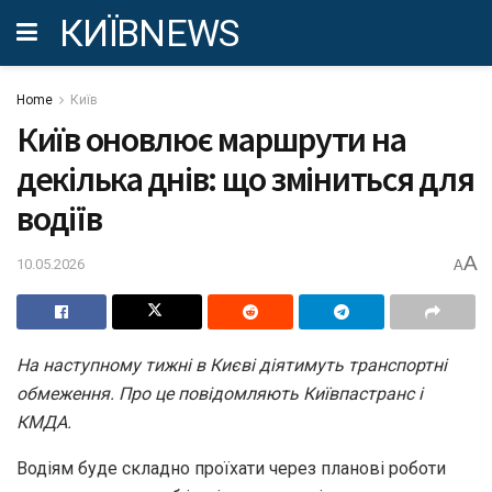
КИЇВNEWS
Home
Київ
Київ оновлює маршрути на
декілька днів: що зміниться для
водіїв
A
10.05.2026
A
На наступному тижні в Києві діятимуть транспортні
обмеження. Про це повідомляють Київпастранс і
КМДА.
Водіям буде складно проїхати через планові роботи