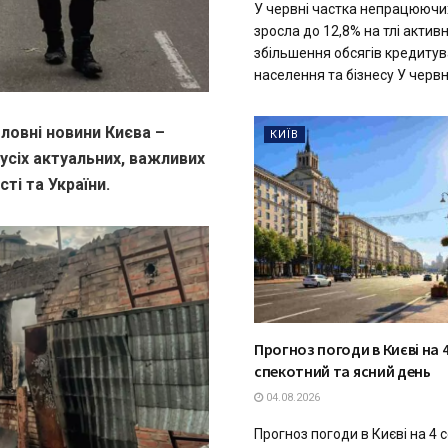
У червні частка непрацюючи
зросла до 12,8% на тлі актив
збільшення обсягів кредиту
населення та бізнесу У червні
ловні новини Києва –
КИЇВ
 усіх актуальних, важливих
ті та України.
Прогноз погоди в Києві на 4
спекотний та ясний день
04.08.2026
Прогноз погоди в Києві на 4 