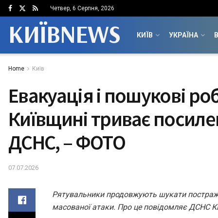
Четвер, 6 Серпня, 2026
КИЇВNEWS
КИЇВ
УКРАЇНА
В
Home
Київ
Евакуація і пошукові ро
Київщині триває посиле
ДСНС, – ФОТО
07.07.2026
Рятувальники продовжують шукати постраж
масованої атаки. Про це повідомляє ДСНС К