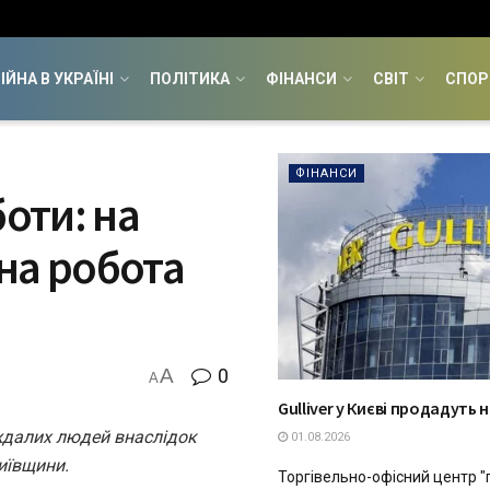
ІЙНА В УКРАЇНІ
ПОЛІТИКА
ФІНАНСИ
СВІТ
СПОР
ФІНАНСИ
боти: на
на робота
A
0
A
Gulliver у Києві продадуть н
далих людей внаслідок
01.08.2026
иївщини.
Торгівельно-офісний центр "п