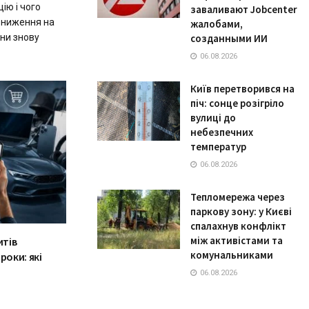
ію і чого
заваливают Jobcenter
 зниження на
жалобами,
їни знову
созданными ИИ
06.08.2026
Київ перетворився на
піч: сонце розігріло
вулиці до
небезпечних
температур
06.08.2026
Тепломережа через
паркову зону: у Києві
спалахнув конфлікт
між активістами та
итів
комунальниками
роки: які
06.08.2026