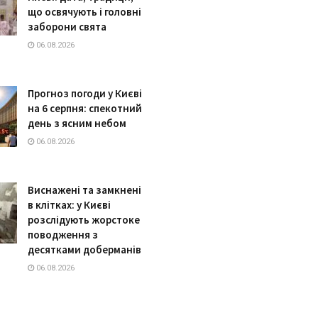
що освячують і головні
заборони свята
06.08.2026
Прогноз погоди у Києві
на 6 серпня: спекотний
день з ясним небом
06.08.2026
Виснажені та замкнені
в клітках: у Києві
розслідують жорстоке
поводження з
десятками доберманів
06.08.2026