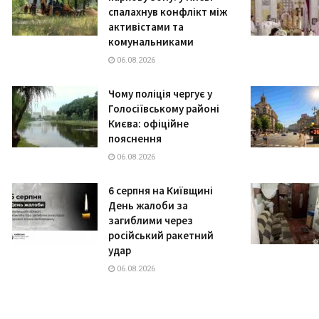
спалахнув конфлікт між
активістами та
комунальниками
06.08.2026
Чому поліція чергує у
Голосіївському районі
Києва: офіційне
пояснення
06.08.2026
6 серпня на Київщині
День жалоби за
загиблими через
російський ракетний
удар
06.08.2026