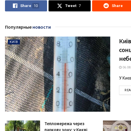
Share
10
Tweet
7
Share
Популярные
новости
Київ
КИЇВ
сонц
неб
06.08
У Києв
RE
Тепломережа через
паркову зону: у Києві