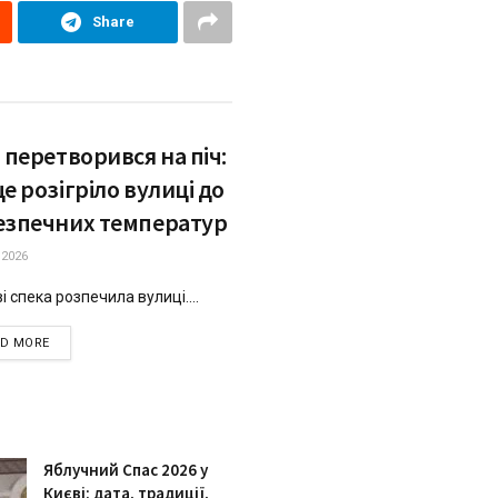
Share
 перетворився на піч:
е розігріло вулиці до
езпечних температур
.2026
і спека розпечила вулиці....
DETAILS
AD MORE
Яблучний Спас 2026 у
Києві: дата, традиції,