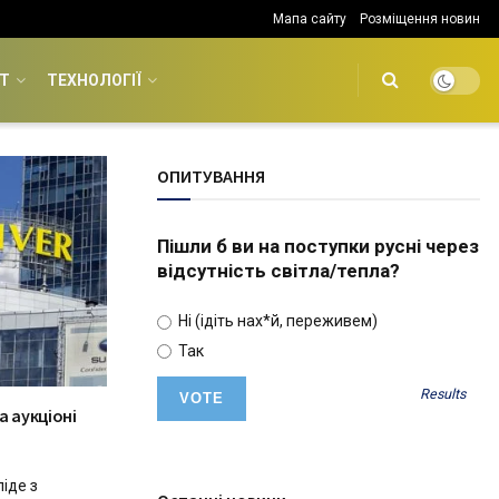
Мапа сайту
Розміщення новин
Т
ТЕХНОЛОГІЇ
ОПИТУВАННЯ
Пішли б ви на поступки русні через
відсутність світла/тепла?
Ні (ідіть нах*й, переживем)
Так
Results
а аукціоні
іде з