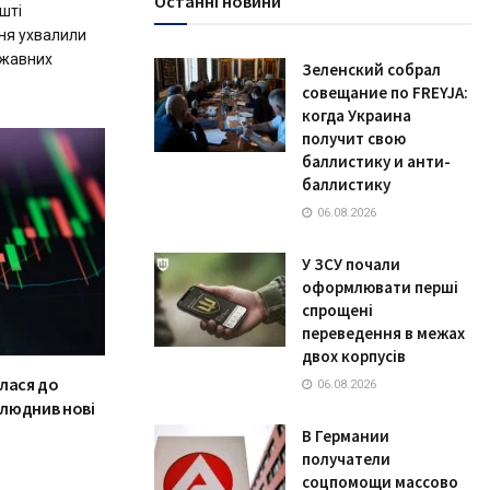
Останні новини
ешті
ня ухвалили
ржавних
Зеленский собрал
совещание по FREYJA:
когда Украина
получит свою
баллистику и анти-
баллистику
06.08.2026
У ЗСУ почали
оформлювати перші
спрощені
переведення в межах
двох корпусів
лася до
06.08.2026
люднив нові
В Германии
получатели
соцпомощи массово