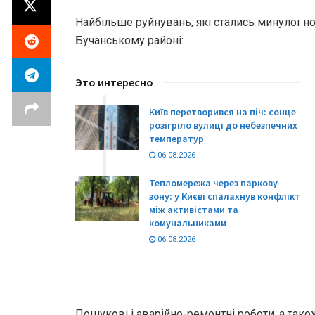
Найбільше руйнувань, які стались минулої но
Бучанському районі:
Это интересно
Київ перетворився на піч: сонце
розігріло вулиці до небезпечних
температур
06.08.2026
Тепломережа через паркову
зону: у Києві спалахнув конфлікт
між активістами та
комунальниками
06.08.2026
Пошукові і аварійно-ремонтні роботи, а так