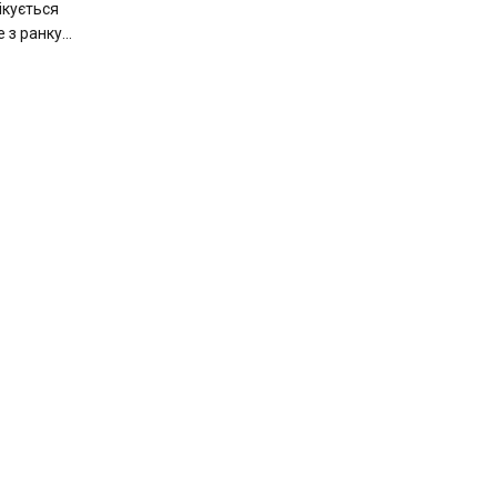
чікується
з ранку...