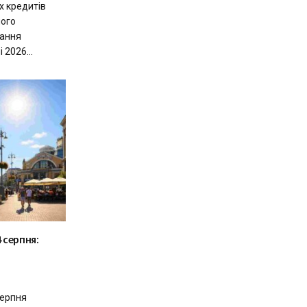
х кредитів
ного
вання
 2026...
 серпня:
серпня