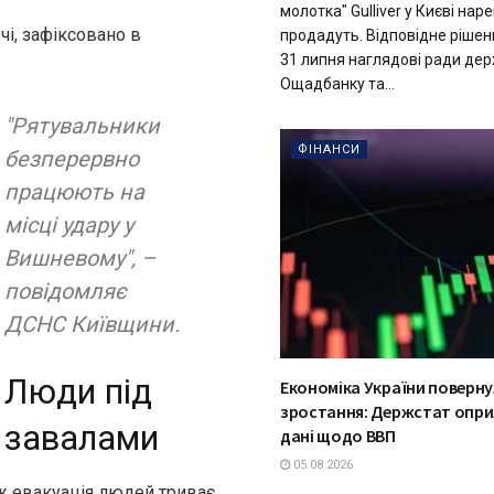
молотка" Gulliver у Києві нар
чі, зафіксовано в
продадуть. Відповідне рішен
31 липня наглядові ради де
Ощадбанку та...
"Рятувальники
ФІНАНСИ
безперервно
працюють на
місці удару у
Вишневому", –
повідомляє
ДСНС Київщини.
Люди під
Економіка України поверну
зростання: Держстат опри
завалами
дані щодо ВВП
05.08.2026
ож евакуація людей триває