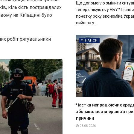
Що допомогло змінити ситуац
ів, кількість постраждалих
тепер очікують у НБУ? Після
вому на Київщині було
початку року економіка Укра
вийшла у...
их робіт рятувальники
ФІНАНСИ
Частка непрацюючих кред
збільшилася вперше за три 
причини
03.08.2026