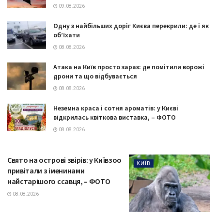
09.08.2026
Одну з найбільших доріг Києва перекрили: де і як
об’їхати
08.08.2026
Атака на Київ просто зараз: де помітили ворожі
дрони та що відбувається
08.08.2026
Неземна краса і сотня ароматів: у Києві
відкрилась квіткова виставка, – ФОТО
08.08.2026
Свято на острові звірів: у Київзоо
КИЇВ
привітали з іменинами
найстарішого ссавця, – ФОТО
08.08.2026