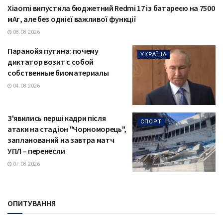
Xiaomi випустила бюджетний Redmi 17 із батареєю на 7500
ТЕХНОЛОГІЇ
мАг, але без однієї важливої функції
08.08.2026
Паранойя путина: почему
УКРАЇНА
диктатор возит с собой
собственные биоматериалы
04.08.2026
З'явились перші кадри після
СПОРТ
атаки на стадіон "Чорноморець",
запланований на завтра матч
УПЛ – перенесли
07.08.2026
ОПИТУВАННЯ