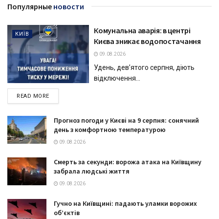
Популярные
новости
Комунальна аварія: в центрі
КИЇВ
Києва зникає водопостачання
09.08.2026
Удень, дев’ятого серпня, діють
відключення...
DETAILS
READ MORE
Прогноз погоди у Києві на 9 серпня: сонячний
день з комфортною температурою
09.08.2026
Смерть за секунди: ворожа атака на Київщину
забрала людські життя
09.08.2026
Гучно на Київщині: падають уламки ворожих
об’єктів