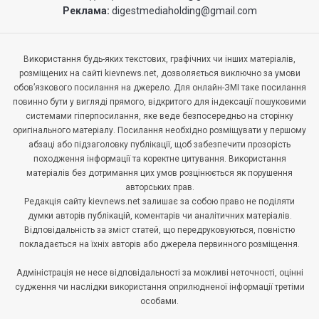
Реклама:
digestmediaholding@gmail.com
Використання будь-яких текстових, графічних чи інших матеріалів,
розміщених на сайті kievnews.net, дозволяється виключно за умови
обов’язкового посилання на джерело. Для онлайн-ЗМІ таке посилання
повинно бути у вигляді прямого, відкритого для індексації пошуковими
системами гіперпосилання, яке веде безпосередньо на сторінку
оригінального матеріалу. Посилання необхідно розміщувати у першому
абзаці або підзаголовку публікації, щоб забезпечити прозорість
походження інформації та коректне цитування. Використання
матеріалів без дотримання цих умов розцінюється як порушення
авторських прав.
Редакція сайту kievnews.net залишає за собою право не поділяти
думки авторів публікацій, коментарів чи аналітичних матеріалів.
Відповідальність за зміст статей, що передруковуються, повністю
покладається на їхніх авторів або джерела первинного розміщення.
Адміністрація не несе відповідальності за можливі неточності, оцінні
судження чи наслідки використання оприлюдненої інформації третіми
особами.