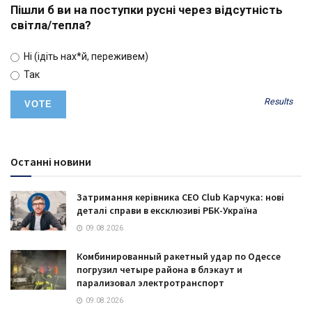
Пішли б ви на поступки русні через відсутність
світла/тепла?
Ні (ідіть нах*й, переживем)
Так
Results
Останні новини
Затримання керівника CEO Club Карчука: нові
деталі справи в ексклюзиві РБК-Україна
09.08.2026
Комбинированный ракетный удар по Одессе
погрузил четыре района в блэкаут и
парализовал электротранспорт
09.08.2026