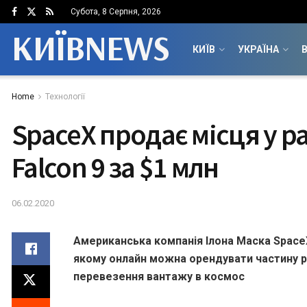
Субота, 8 Серпня, 2026
КИЇВNEWS
КИЇВ
УКРАЇНА
В
Home
Технології
SpaceX продає місця у ра
Falcon 9 за $1 млн
06.02.2020
Американська компанія Ілона Маска SpaceX
якому онлайн можна орендувати частину ра
перевезення вантажу в космос