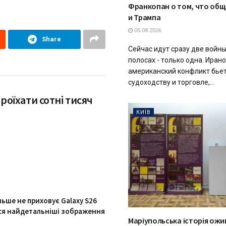
Франкопан о том, что общ
и Трампа
05.08.2026
Share
Сейчас идут сразу две войны
полосах - только одна. Ирано
американский конфликт бье
судоходству и торговле,...
проїхати сотні тисяч
КИЇВ
льше не приховує Galaxy S26
ися найдетальніші зображення
Маріупольська історія ожив