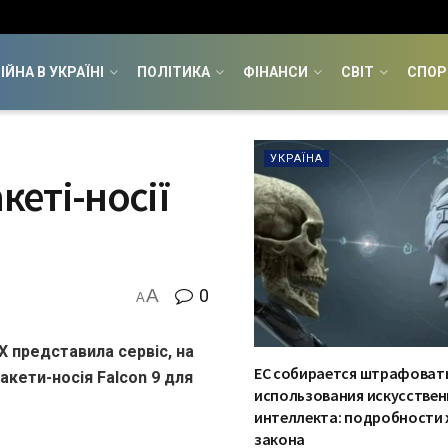
ІЙНА В УКРАЇНІ
ПОЛІТИКА
ФІНАНСИ
СВІТ
СПОР
УКРАЇНА
кеті-носії
A
0
A
 представила сервіс, на
ЕС собирается штрафовать
кети-носія Falcon 9 для
использования искусствен
интеллекта: подробности
закона