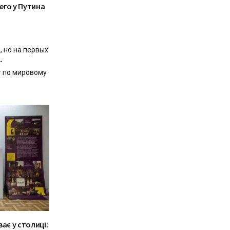
его у Путина
, но на первых
-
т по мировому
ає у столиці: