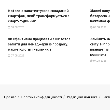
Motorola запатентувала складаний
Xiaomi вип
смартфон, який трансформується в
батареєю на
смарт-годинник
важливої ф
08.08.2026
08.08.2026
Як ефективно працювати з ШІ: готові
Замінить но
запити для менеджерів із продажу,
світу: HP 
маркетологів і керівників
планшет із
комплекті
07.08.2026
07.08.2026
Про нас
Політика конфіденційності
Редакційна політика
Рекл