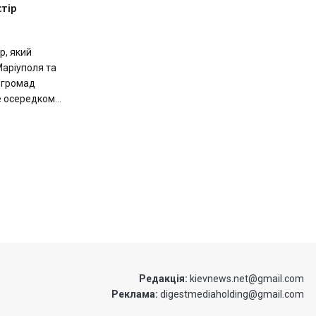
стір
р, який
Маріуполя та
 громад
 осередком...
Редакція:
kievnews.net@gmail.com
Реклама:
digestmediaholding@gmail.com