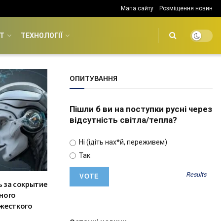
Мапа сайту
Розміщення новин
Т
ТЕХНОЛОГІЇ
ОПИТУВАННЯ
Пішли б ви на поступки русні через
відсутність світла/тепла?
Ні (ідіть нах*й, переживем)
Так
Results
 за сокрытие
ного
 жесткого