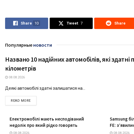
Share
10
Tweet
7
Share
Популярные
новости
Названо 10 надійних автомобілів, які здатні 
ТЕХНОЛОГІЇ
кілометрів
08.08.2026
Деякі автомобілі здатні залишатися на...
DETAILS
READ MORE
Електромобілі мають несподіваний
Samsung бі
недолік про який рідко говорять
FE: з’явил
08.08.2026
08.08.2026