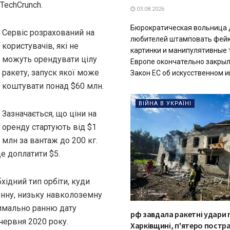
TechCrunch.
03.08.2026
Бюрократическая вольница 
Сервіс розрахований на
любителей штамповать фей
користувачів, які не
картинки и манипулятивные 
можуть орендувати цілу
Европе окончательно закрыл
ракету, запуск якої може
Закон ЕС об искусственном ин
коштувати понад $60 млн.
ВІЙНА В УКРАЇНІ
Зазначається, що ціни на
оренду стартують від $1
млн за вантаж до 200 кг.
е доплатити $5.
хідний тип орбіти, куди
онну, низьку навколоземну
имально ранню дату
рф завдала ракетні удари 
 червня 2020 року.
Харківщині, п'ятеро пост