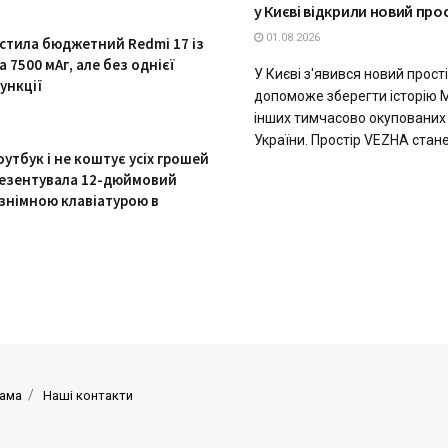
у Києві відкрили новий про
01.08.2026
устила бюджетний Redmi 17 із
 7500 мАг, але без однієї
У Києві з'явився новий прості
ункції
допоможе зберегти історію 
інших тимчасово окупованих
України. Простір VEZHA стане
утбук і не коштує усіх грошей
презентувала 12-дюймовий
 знімною клавіатурою в
ама
Наші контакти