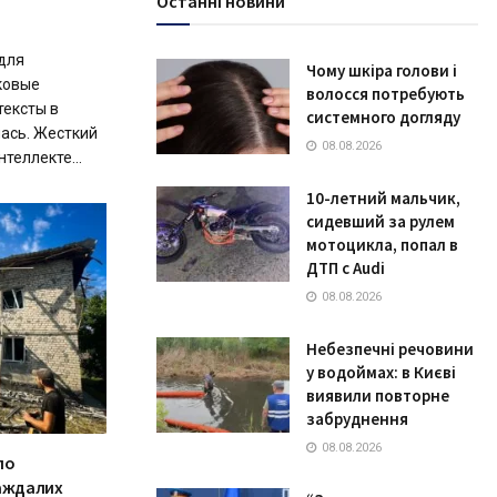
Останні новини
для
Чому шкіра голови і
ковые
волосся потребують
тексты в
системного догляду
ась. Жесткий
08.08.2026
теллекте...
10-летний мальчик,
сидевший за рулем
мотоцикла, попал в
ДТП с Audi
08.08.2026
Небезпечні речовини
у водоймах: в Києві
виявили повторне
забруднення
08.08.2026
по
раждалих