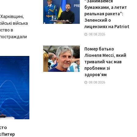
“Занимаемся
бумажками, а летит
реальная ракета”:
 Харківщині,
Зеленский о
йські війська
лицензиях на Patriot
ство в
08.08.2026
 постраждали
Помер батько
Ліонеля Мессі, який
тривалий час мав
проблеми зі
здоров’ям
08.08.2026
сто
 Питер