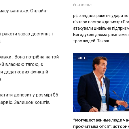
04.08.2026
 масу вантажу. Онлайн-
рф завдала ракетні удари по
п'ятеро постраждалих<p>Росі
атакували цивільне підприєм
ракети зараз доступні, і
Богодухові двома ракетами,
троє людей. Також...
.
авки . Вона потрібна на той
СВІТ
ий власною тягою, є
ння додаткових функцій
в.
атити депозит у розмірі $5
сервіс. Залишок коштів
“Могущественные люди ча
просчитываются”: историк