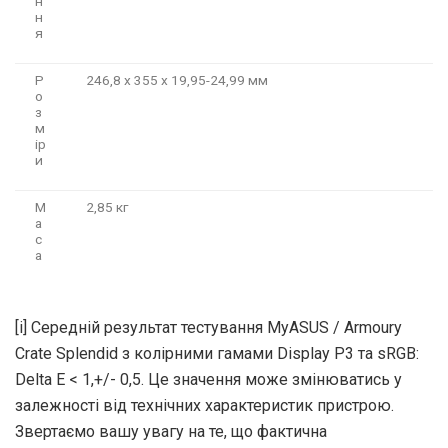
н
н
я
Р
246,8 x 355 x 19,95-24,99 мм
о
з
м
ір
и
М
2,85 кг
а
с
а
[i] Середній результат тестування MyASUS / Armoury
Crate Splendid з колірними гамами Display P3 та sRGB:
Delta E < 1,+/- 0,5. Це значення може змінюватись у
залежності від технічних характеристик пристрою.
Звертаємо вашу увагу на те, що фактична