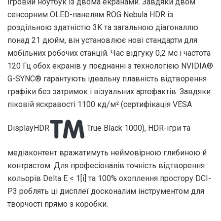
ігровий ноутбук із двома екранами. Завдяки двом
сенсорним OLED-панелям ROG Nebula HDR із
роздільною здатністю 3K та загальною діагоналлю
понад 21 дюйм, він установлює нові стандарти для
мобільних робочих станцій. Час відгуку 0,2 мс і частота
120 Гц обох екранів у поєднанні з технологією NVIDIA®
G-SYNC® гарантують ідеальну плавність відтворення
графіки без затримок і візуальних артефактів. Завдяки
піковій яскравості 1100 кд/м² (сертифікація VESA
DisplayHDR
True Black 1000), HDR-ігри та
медіаконтент вражатимуть неймовірною глибиною й
контрастом. Для професіоналів точність відтворення
кольорів Delta E < 1[i] та 100% охоплення простору DCI-
P3 роблять ці дисплеї досконалим інструментом для
творчості прямо з коробки.