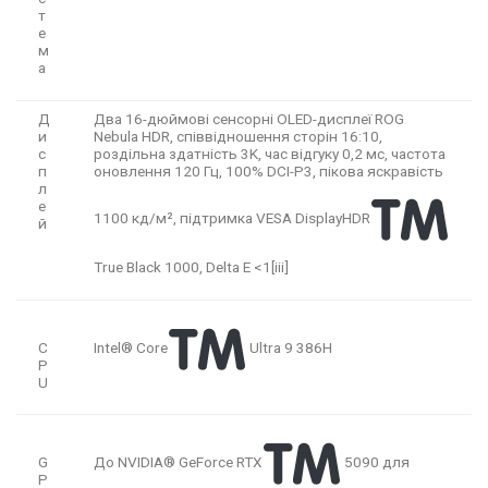
т
е
м
а
Д
Два 16-дюймові сенсорні OLED-дисплеї ROG
и
Nebula HDR, співвідношення сторін 16:10,
с
роздільна здатність 3K, час відгуку 0,2 мс, частота
п
оновлення 120 Гц, 100% DCI-P3, пікова яскравість
л
е
1100 кд/м², підтримка VESA DisplayHDR
й
True Black 1000, Delta E <1[iii]
Intel® Core
Ultra 9 386H
C
P
U
До NVIDIA® GeForce RTX
5090 для
G
P