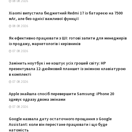
08.08.2026
Xiaomi випустила бюджетний Redmi 17 із батареєю на 7500
мАг, але без однієї важливої функції
08.08.2026
Як ефективно працювати з ШІ: готові запити для менеджерів
із продажу, маркетологів і керівників
07.08.2026
Замінить ноутбук і не коштує усіх грошей світу: HP
презентувала 12-дюймовий планшет із знімною клавіатурою
в комплекті
07.08.2026
Apple знайшла спосіб перевершити Samsung: iPhone 20
здивує одразу двома змінами
07.08.2026
Google назвала дату остаточного прощання з Google
Assistant: коли він перестане працювати і що буде
натомість