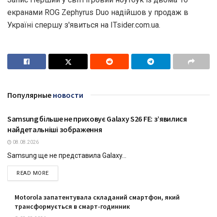
екранами ROG Zephyrus Duo надійшов у продаж в
Україні спершу з'явиться на ITsider.com.ua.
Популярные
новости
Samsung більше не приховує Galaxy S26 FE: з’явилися
ТЕХНОЛОГІЇ
найдетальніші зображення
08.08.2026
Samsung ще не представила Galaxy...
DETAILS
READ MORE
Motorola запатентувала складаний смартфон, який
трансформується в смарт-годинник