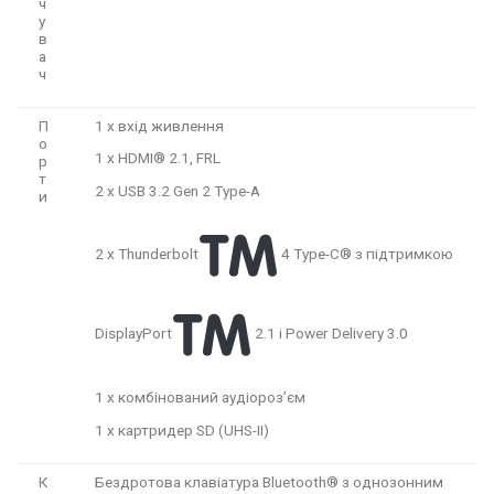
ч
у
в
а
ч
П
1 x вхід живлення
о
1 x HDMI® 2.1, FRL
р
т
2 x USB 3.2 Gen 2 Type-A
и
2 x Thunderbolt
4 Type-C® з підтримкою
DisplayPort
2.1 і Power Delivery 3.0
1 x комбінований аудіороз’єм
1 x картридер SD (UHS-II)
К
Бездротова клавіатура Bluetooth® з однозонним