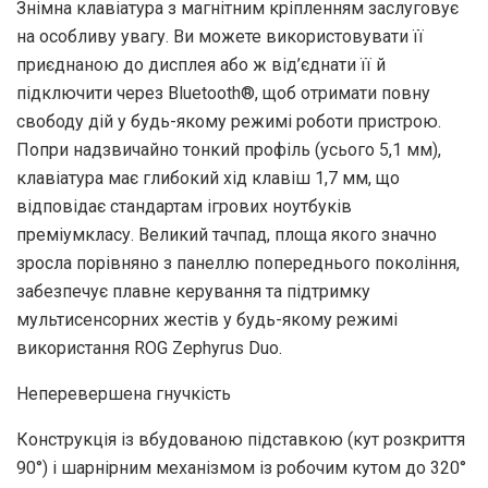
Знімна клавіатура з магнітним кріпленням заслуговує
на особливу увагу. Ви можете використовувати її
приєднаною до дисплея або ж від’єднати її й
підключити через Bluetooth®, щоб отримати повну
свободу дій у будь-якому режимі роботи пристрою.
Попри надзвичайно тонкий профіль (усього 5,1 мм),
клавіатура має глибокий хід клавіш 1,7 мм, що
відповідає стандартам ігрових ноутбуків
преміумкласу. Великий тачпад, площа якого значно
зросла порівняно з панеллю попереднього покоління,
забезпечує плавне керування та підтримку
мультисенсорних жестів у будь-якому режимі
використання ROG Zephyrus Duo.
Неперевершена гнучкість
Конструкція із вбудованою підставкою (кут розкриття
90°) і шарнірним механізмом із робочим кутом до 320°