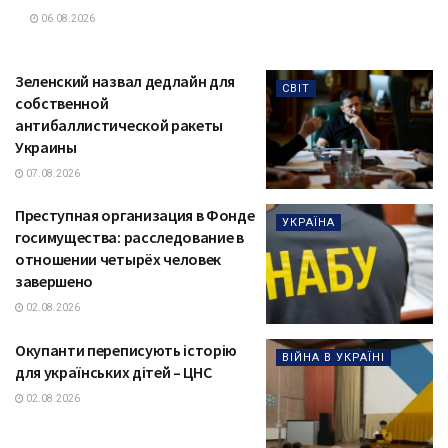
06.08.2026
Зеленский назвал дедлайн для
СВІТ
собственной
антибаллистической ракеты
Украины
07.08.2026
Преступная организация в Фонде
УКРАЇНА
госимущества: расследование в
отношении четырёх человек
завершено
02.08.2026
Окупанти переписують історію
ВІЙНА В УКРАЇНІ
для українських дітей – ЦНС
02.08.2026