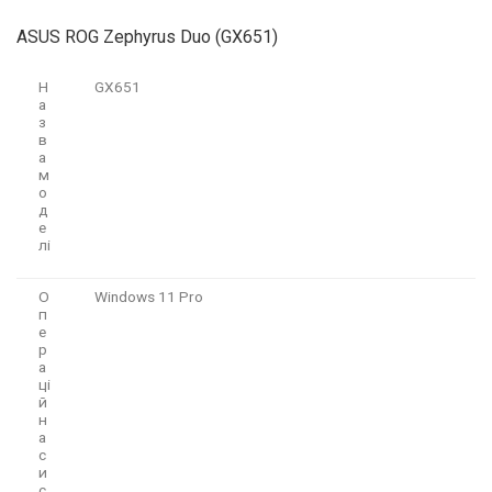
ASUS ROG Zephyrus Duo (GX651)
Н
GX651
а
з
в
а
м
о
д
е
лі
О
Windows 11 Pro
п
е
р
а
ці
й
н
а
с
и
с