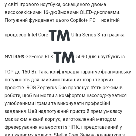
у світі ігрового ноутбука, оснащеного двома
високоякісними 16-дюймовими OLED-дисплеями.
Потужний фундамент цього Copilot+ PC – новітній
процесор Intel Core
Ultra Series 3 та графіка
NVIDIA® GeForce RTX
5090 для ноутбуків із
TGP до 150 Вт. Така конфігурація гарантує флагманську
потужність для найвимогливіших ігор і творчих
проєктів. ROG Zephyrus Duo пропонує п’ять режимів
роботи, щоб ви могли з комфортом насолоджуватися
улюбленими іграми та виконувати професійні
завдання. Цей надпотужний пристрій преміумкласу
має алюмінієвий корпус, виготовлений методом
фрезерування на верстаті з ЧПК, і представлений у
вишуканому кольорі Stellar Grey. Знімна клавіатура з