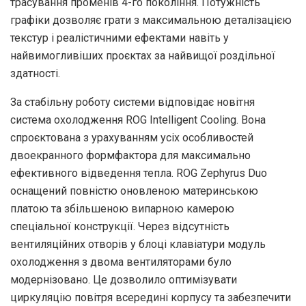
трасування променів 4-го покоління. Потужність
графіки дозволяє грати з максимальною деталізацією
текстур і реалістичними ефектами навіть у
найвимогливіших проєктах за найвищої роздільної
здатності.
За стабільну роботу системи відповідає новітня
система охолодження ROG Intelligent Cooling. Вона
спроєктована з урахуванням усіх особливостей
двоекранного формфактора для максимально
ефективного відведення тепла. ROG Zephyrus Duo
оснащений повністю оновленою материнською
платою та збільшеною випарною камерою
спеціальної конструкції. Через відсутність
вентиляційних отворів у блоці клавіатури модуль
охолодження з двома вентиляторами було
модернізовано. Це дозволило оптимізувати
циркуляцію повітря всередині корпусу та забезпечити