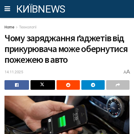
КИЇВNEWS
Home
Технології
Чому заряджання ґаджетів від
прикурювача може обернутися
пожежею в авто
A
14.11.2025
A