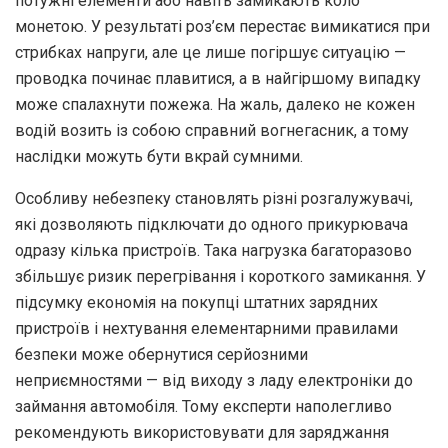
потужні елементи або навіть замикають коло
монетою. У результаті роз’єм перестає вимикатися при
стрибках напруги, але це лише погіршує ситуацію —
проводка починає плавитися, а в найгіршому випадку
може спалахнути пожежа. На жаль, далеко не кожен
водій возить із собою справний вогнегасник, а тому
наслідки можуть бути вкрай сумними.
Особливу небезпеку становлять різні розгалужувачі,
які дозволяють підключати до одного прикурювача
одразу кілька пристроїв. Така нагрузка багаторазово
збільшує ризик перегрівання і короткого замикання. У
підсумку економія на покупці штатних зарядних
пристроїв і нехтування елементарними правилами
безпеки може обернутися серйозними
неприємностями — від виходу з ладу електроніки до
займання автомобіля. Тому експерти наполегливо
рекомендують використовувати для заряджання