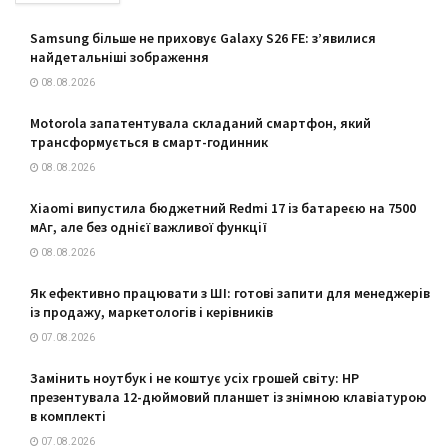
Samsung більше не приховує Galaxy S26 FE: з’явилися
найдетальніші зображення
08.08.2026
Motorola запатентувала складаний смартфон, який
трансформується в смарт-годинник
08.08.2026
Xiaomi випустила бюджетний Redmi 17 із батареєю на 7500
мАг, але без однієї важливої функції
08.08.2026
Як ефективно працювати з ШІ: готові запити для менеджерів
із продажу, маркетологів і керівників
07.08.2026
Замінить ноутбук і не коштує усіх грошей світу: HP
презентувала 12-дюймовий планшет із знімною клавіатурою
в комплекті
07.08.2026