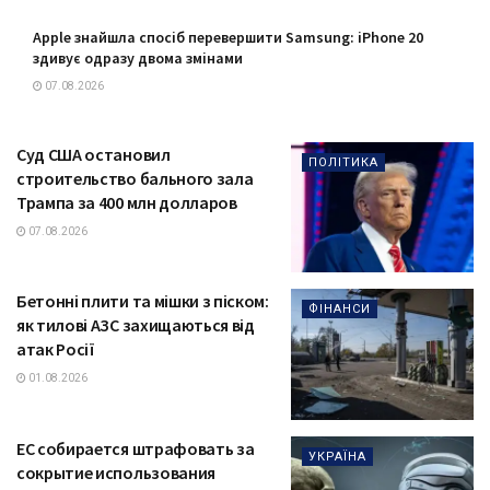
Apple знайшла спосіб перевершити Samsung: iPhone 20
здивує одразу двома змінами
07.08.2026
Суд США остановил
ПОЛІТИКА
строительство бального зала
Трампа за 400 млн долларов
07.08.2026
Бетонні плити та мішки з піском:
ФІНАНСИ
як тилові АЗС захищаються від
атак Росії
01.08.2026
ЕС собирается штрафовать за
УКРАЇНА
сокрытие использования