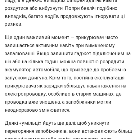
ладу, а в деяких випадках батарея здатна навіть
роздутися або вибухнути. Попри безліч подібних
випадків, багато водіїв продовжують ігнорувати ці
ризики.
Ще один важливий момент — прикурювач часто
залишається активним навіть при вимкненому
запалюванні. Якщо залишити ґаджет підключеним на
ніч або на кілька годин, можна повністю розрядити
акумулятор автомобіля, що призведе до проблем із
запуском двигуна. Крім того, постійна експлуатація
прикурювача як зарядки збільшує навантаження на
електропроводку, особливо в старих машинах, де
проводка вже зношена, а запобіжники могли
неодноразово змінюватися.
Деякі «умільці» йдуть ще далі: щоб уникнути
перегоряння запобіжників, вони встановлюють більш