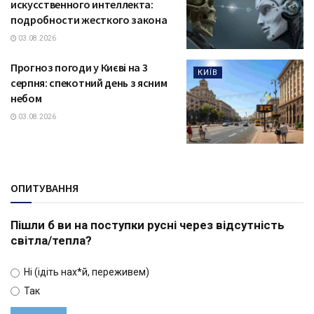
искусственного интеллекта:
подробности жесткого закона
03.08.2026
Прогноз погоди у Києві на 3
КИЇВ
серпня: спекотний день з ясним
небом
03.08.2026
ОПИТУВАННЯ
Пішли б ви на поступки русні через відсутність
світла/тепла?
Ні (ідіть нах*й, переживем)
Так