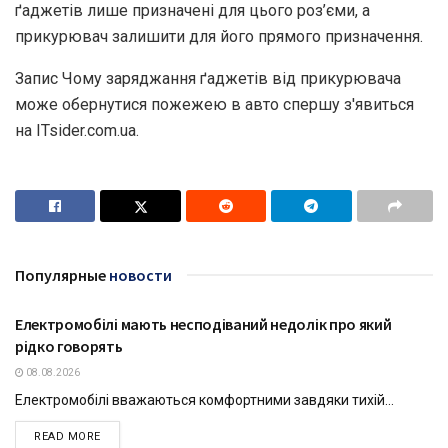
ґаджетів лише призначені для цього роз’єми, а
прикурювач залишити для його прямого призначення.
Запис Чому заряджання ґаджетів від прикурювача
може обернутися пожежею в авто спершу з'явиться
на ITsider.com.ua.
Популярные
новости
Електромобілі мають несподіваний недолік про який
ТЕХНОЛОГІЇ
рідко говорять
08.08.2026
Електромобілі вважаються комфортними завдяки тихій...
DETAILS
READ MORE