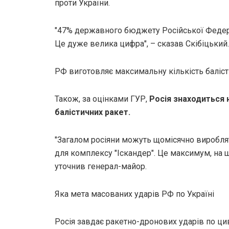
проти України.
"47% державного бюджету Російської Федерац
Це дуже велика цифра", – сказав Скібіцький.
РФ виготовляє максимальну кількість баліс
Також, за оцінками ГУР,
Росія знаходиться 
балістичних ракет.
"Загалом росіяни можуть щомісячно вироблят
для комплексу "Іскандер". Це максимум, на що
уточнив генерал-майор.
Яка мета масованих ударів РФ по Україні
Росія завдає ракетно-дронових ударів по цив