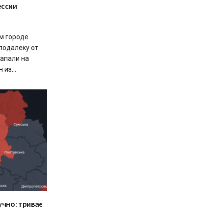
ессии
ом городе
подалеку от
напали на
из...
учно: триває