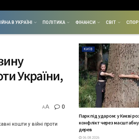
ІЙНА В УКРАЇНІ
ПОЛІТИКА
ФІНАНСИ
СВІТ
СПОР
КИЇВ
вину
ти України,
A
0
A
Парк під ударом: у Києві ро
конфлікт через масштабну
авні кошти у війні проти
дерев
06.08.2026