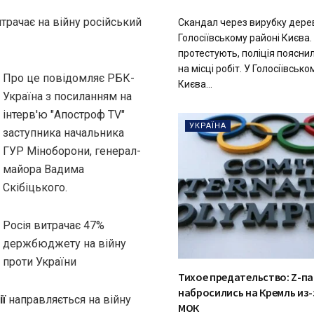
трачає на війну російський
Скандал через вирубку дере
Голосіївському районі Києва.
протестують, поліція поясни
на місці робіт. У Голосіївсько
Про це повідомляє РБК-
Києва...
Україна з посиланням на
інтерв'ю "Апостроф TV"
УКРАЇНА
заступника начальника
ГУР Міноборони, генерал-
майора Вадима
Скібіцького.
Росія витрачає 47%
держбюджету на війну
проти України
Тихое предательство: Z-п
набросились на Кремль из-
ї
направляється на війну
МОК