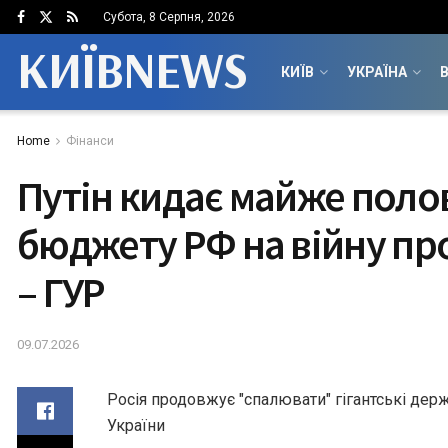
Субота, 8 Серпня, 2026
КИЇВNEWS
КИЇВ
УКРАЇНА
В
Home
Фінанси
Путін кидає майже поло
бюджету РФ на війну про
– ГУР
09.07.2026
Росія продовжує "спалювати" гігантські держ
України