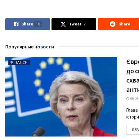
Share
10
Tweet
7
Share
Популярные
новости
Євр
ФІНАНСИ
до с
схв
ант
08.08
Глава
істори
RE