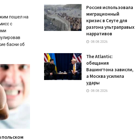
Россия использовала
миграционный
ежим пошел на
кризис в Сеуте для
мисс с
разгона ультраправых
ыми
нарративов
нулировав
08.08.2026
ие басни об
The Atlantic:
обещания
Вашингтона зависли,
а Москва усилила
удары
08.08.2026
в польском