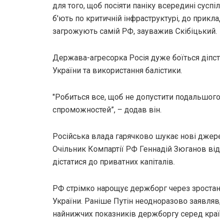
для того, щоб посіяти паніку всередині суспі
б'ють по критичній інфраструктурі, до приклад
загрожують самій РФ, зауважив Скібіцький.
Держава-агресорка Росія дуже боїться діпст
України та використання балістики.
"Робиться все, щоб не допустити подальшог
спроможностей”, – додав він.
Російська влада гарячково шукає нові джере
Очільник Компартії РФ Геннадій Зюганов ві
дістатися до приватних капіталів.
РФ стрімко нарощує держборг через зростанн
України. Раніше Путін неодноразово заявляв,
найнижчих показників держборгу серед краї