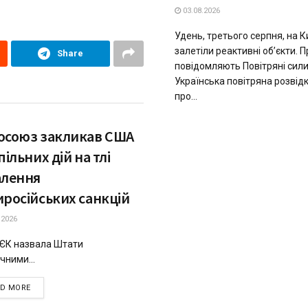
03.08.2026
Удень, третього серпня, на 
залетіли реактивні об’єкти. П
Share
повідомляють Повітряні сили
Українська повітряна розвідк
про...
осоюз закликав США
пільних дій на тлі
алення
иросійських санкцій
.2026
 ЄК назвала Штати
чними...
DETAILS
AD MORE