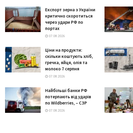
Експорт зерна з України
критично скоротиться
через удари РФ по
портах
07.08.2026
Ціни на продукти:
скільки коштують хліб,
гречка, яйця, олія та
молоко 7 серпня
07.08.2026
Найбільші банки РФ
потерпають від ударів
по Wildberries, – СЗР
07.08.2026