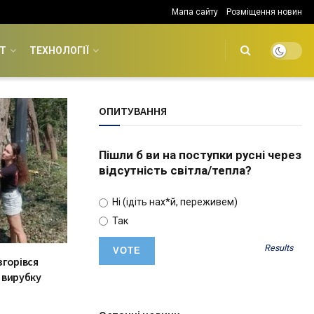
Мапа сайту
Розміщення новин
Т
ТЕХНОЛОГІЇ
ОПИТУВАННЯ
Пішли б ви на поступки русні через
відсутність світла/тепла?
Ні (ідіть нах*й, переживем)
Так
Results
згорівся
 вирубку