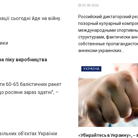
02.08.2026
Российский диктаторский р
ії сьогодні йде на війну.
позорный кулуарный компро
международными спортивн
структурами, фактически ан
тики
собственные пропагандистск
аннексии украинских...
на піку виробництва
УКРАЇНА
и 60-65 балістичних ракет
 росіяни зараз здатні", –
ільних об’єктах Україніи
«Убирайтесь в Украину», – 