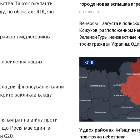
льства. Також окупанти
городе новая вспышка агр
у, по об’єктах ОПК, які
02.08.2026
Вечером 1 августа в польск
Кожухов, расположенном не
райків і мідлстрайків
Зеленой Гуры, неизвестные 
троих граждан Украины. Один 
о посилення наших
КИЇВ
ла для фінансування війни.
дкрито закликав владу
я витрат на війну проти
 що Росія має один із
У двох районах Київщини г
н G20.
повітряна небезпека