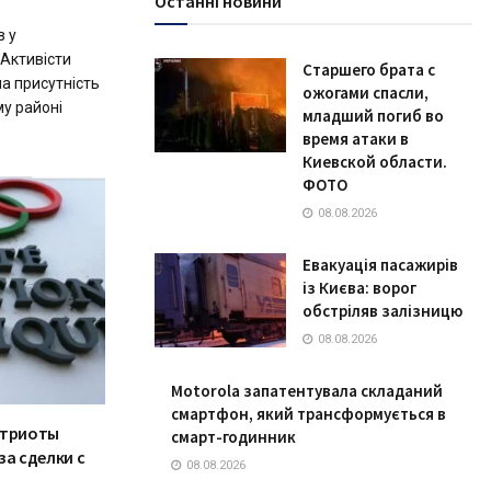
Останні новини
в у
 Активісти
Старшего брата с
ла присутність
ожогами спасли,
му районі
младший погиб во
время атаки в
Киевской области.
ФОТО
08.08.2026
Евакуація пасажирів
із Києва: ворог
обстріляв залізницю
08.08.2026
Motorola запатентувала складаний
смартфон, який трансформується в
атриоты
смарт-годинник
за сделки с
08.08.2026