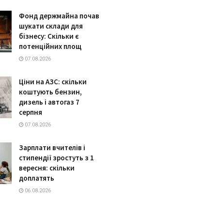
Фонд держмайна почав
шукати склади для
бізнесу: Скільки є
потенційних площ
07.08.2026
Ціни на АЗС: скільки
коштують бензин,
дизель і автогаз 7
серпня
07.08.2026
Зарплати вчителів і
стипендії зростуть з 1
вересня: скільки
доплатять
06.08.2026