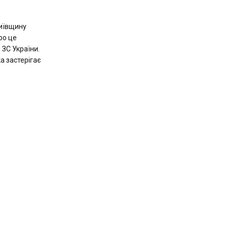
Київщину
ро це
 ЗС України.
а застерігає