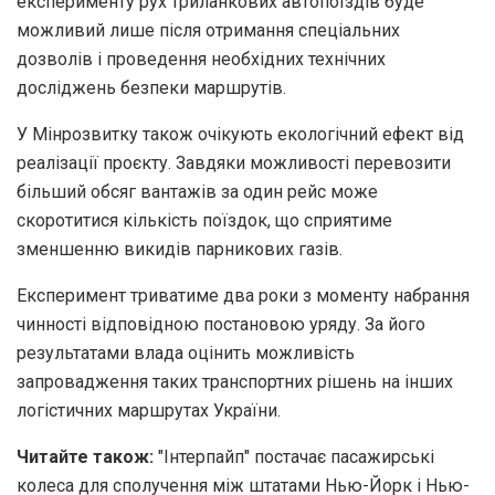
експерименту рух триланкових автопоїздів буде
можливий лише після отримання спеціальних
дозволів і проведення необхідних технічних
досліджень безпеки маршрутів.
У Мінрозвитку також очікують екологічний ефект від
реалізації проєкту. Завдяки можливості перевозити
більший обсяг вантажів за один рейс може
скоротитися кількість поїздок, що сприятиме
зменшенню викидів парникових газів.
Експеримент триватиме два роки з моменту набрання
чинності відповідною постановою уряду. За його
результатами влада оцінить можливість
запровадження таких транспортних рішень на інших
логістичних маршрутах України.
Читайте також:
"Інтерпайп" постачає пасажирські
колеса для сполучення між штатами Нью-Йорк і Нью-