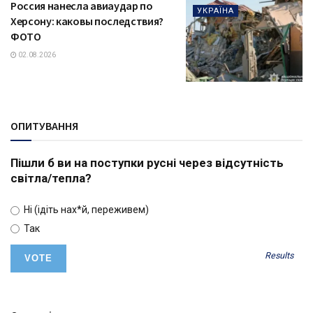
Россия нанесла авиаудар по
УКРАЇНА
Херсону: каковы последствия?
ФОТО
02.08.2026
ОПИТУВАННЯ
Пішли б ви на поступки русні через відсутність
світла/тепла?
Ні (ідіть нах*й, переживем)
Так
Results