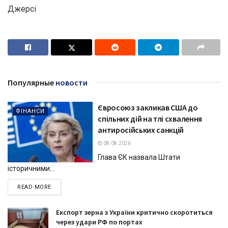
Джерсі
Популярные
новости
Євросоюз закликав США до
ФІНАНСИ
спільних дій на тлі схвалення
антиросійських санкцій
08.08.2026
Глава ЄК назвала Штати
історичними...
DETAILS
READ MORE
Експорт зерна з України критично скоротиться
через удари РФ по портах