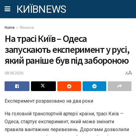
КИЇВNEWS
Home
Фінанси
На трасі Київ – Одеса
запускають експеримент у русі,
який раніше був під забороною
A
08.06.2026
A
Експеримент розраховано на два роки
На головній транспортній артерії країни, трасі Київ –
Одеса, стартує експеримент, який може змінити
правила вантажних перевезень. Дорогами дозволили