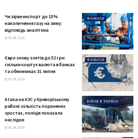
Чи зірве експорт до 15%
ФІНАНСИ
накопичення газу на зиму:
відповідь аналітика
06.08.2026
Євро знову злетів до 52 грн:
ФІНАНСИ
скільки коштує валюта в банках
та обмінниках 31 липня
03.08.2026
Атака на АЗС у Криворізькому
ВІЙНА В УКРАЇНІ
районі: кількість поранених
зростає, поліція показала
наслідки
04.08.2026