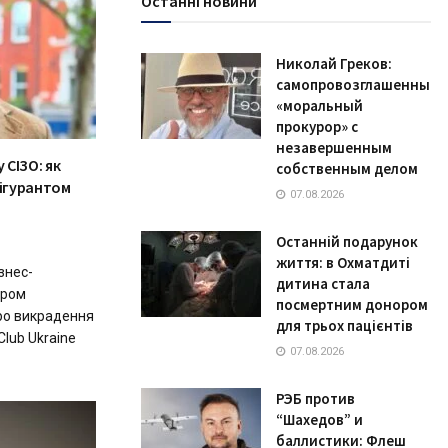
Останні новини
Николай Греков:
самопровозглашенный
«моральный
прокурор» с
незавершенным
у СІЗО: як
собственным делом
фігурантом
07.08.2026
Останній подарунок
життя: в Охматдиті
знес-
дитина стала
ером
посмертним донором
про викрадення
для трьох пацієнтів
lub Ukraine
07.08.2026
РЭБ против
“Шахедов” и
баллистики: Флеш