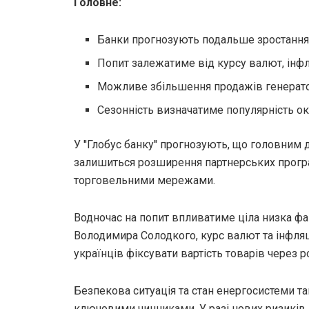
Головне:
Банки прогнозують подальше зростання
Попит залежатиме від курсу валют, інфля
Можливе збільшення продажів генератор
Сезонність визначатиме популярність ок
У ''Глобус банку'' прогнозують, що головни
залишиться розширення партнерських прогр
торговельними мережами.
Водночас на попит впливатиме ціла низка фа
Володимира Солодкого, курс валют та інфл
українців фіксувати вартість товарів через р
Безпекова ситуація та стан енергосистеми 
ключовими чинниками. У разі нових ризиків 