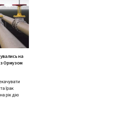
хувались на
 з Ормузом
рекачувати
та Ірак
а рік дію