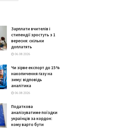
Зарплати вчителів і
стипендії зростуть з 1
вересня: скільки
доплатять
06.08.2026
Чи зірве експорт до 15%
накопичення газу на
зиму: відповідь
аналітика
06.08.2026
Податкова
аналізуватиме поїздки
українців за кордон:
кому варто бути