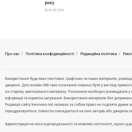
року
06.08.2026
Про нас
Політика конфіденційності
Редакційна політика
Рекл
Використання будь-яких текстових, графічних чи інших матеріалів, розмі
джерело. Для онлайн-ЗМІ таке посилання повинно бути у вигляді прямого
на сторінку оригінального матеріалу. Посилання необхідно розміщувати у
інформації та коректне цитування. Використання матеріалів без дотриман
Редакція сайту kievnews.net залишає за собою право не поділяти думки авт
передруковуються, повністю покладається на їхніх авторів або джерела 
Адміністрація не несе відповідальності за можливі неточності, оцінні с