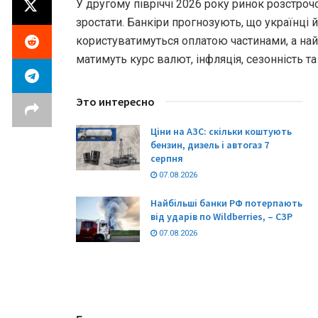
У другому півріччі 2026 року ринок розстроч
зростати. Банкіри прогнозують, що українці 
користуватимуться оплатою частинами, а на
матимуть курс валют, інфляція, сезонність та
Это интересно
Ціни на АЗС: скільки коштують
бензин, дизель і автогаз 7
серпня
07.08.2026
Найбільші банки РФ потерпають
від ударів по Wildberries, – СЗР
07.08.2026