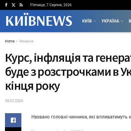
П’ятниця, 7 Серпня, 2026
КИЇВNEWS
КИЇВ
УКРАЇНА
В
Home
Фінанси
Курс, інфляція та генер
буде з розстрочками в Ук
кінця року
09.07.2026
Названо головні чинники, які впливатимуть 