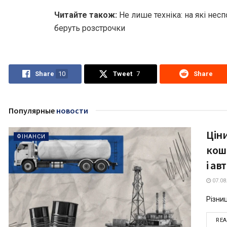
Читайте також:
Не лише техніка: на які несп
беруть розстрочки
Share
10
Tweet
7
Share
Популярные
новости
Ціни
ФІНАНСИ
кош
і ав
07.08
Різни
RE