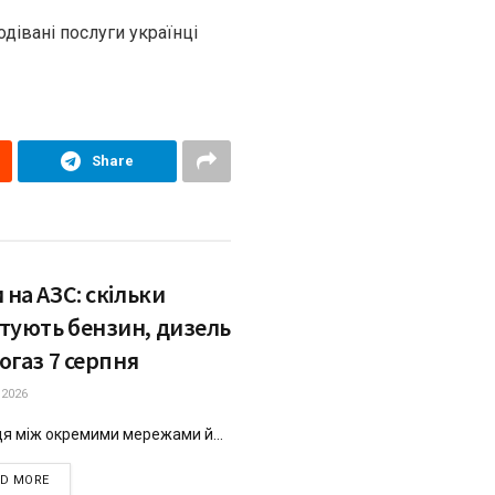
одівані послуги українці
Share
 на АЗС: скільки
тують бензин, дизель
тогаз 7 серпня
.2026
ця між окремими мережами й...
DETAILS
AD MORE