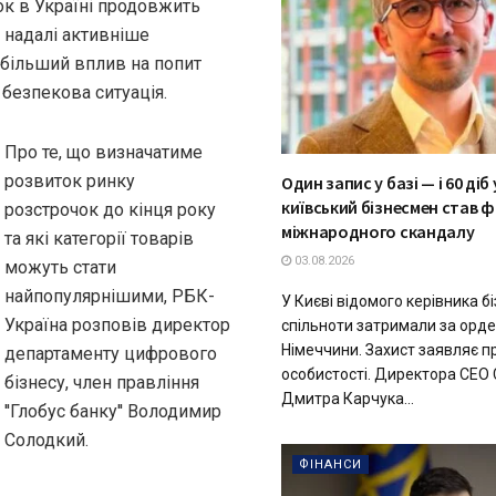
ок в Україні продовжить
й надалі активніше
йбільший вплив на попит
 безпекова ситуація.
Про те, що визначатиме
розвиток ринку
Один запис у базі — і 60 діб 
київський бізнесмен став 
розстрочок до кінця року
міжнародного скандалу
та які категорії товарів
03.08.2026
можуть стати
найпопулярнішими, РБК-
У Києві відомого керівника бі
Україна розповів директор
спільноти затримали за орд
Німеччини. Захист заявляє 
департаменту цифрового
особистості. Директора CEO C
бізнесу, член правління
Дмитра Карчука...
''Глобус банку'' Володимир
Солодкий.
ФІНАНСИ