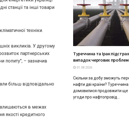
ні станції та інші товари
ліматичної техніки.
ішніх викликів. У другому
 розвиток партнерських
Туреччина та Ірак підстра
випадок чергових проблем
и попиту'', – зазначив
01.08.2026
Скільки за добу зможуть пе
тали більш відповідально
нафти дві країни? Туреччина 
домовилися продовжити ще н
угоди про нафтопровід...
 залишаються в межах
ня якості кредитного