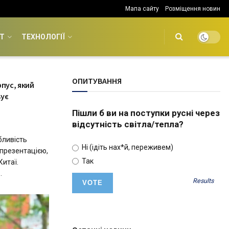
Мапа сайту
Розміщення новин
Т
ТЕХНОЛОГІЇ
ОПИТУВАННЯ
пус, який
вує
Пішли б ви на поступки русні через
відсутність світла/тепла?
бливість
Ні (ідіть нах*й, переживем)
 презентацією,
Так
Китаї.
.
Results