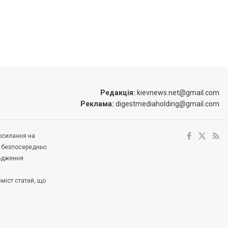
Редакція:
kievnews.net@gmail.com
Реклама:
digestmediaholding@gmail.com
посилання на
е безпосередньо
ходження
зміст статей, що