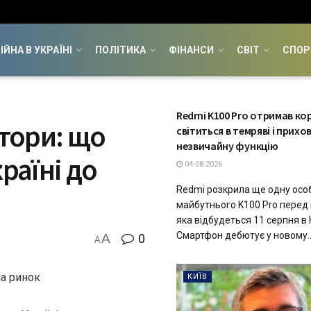
ІЙНА В УКРАЇНІ
ПОЛІТИКА
ФІНАНСИ
СВІТ
СПОР
ТЕХНОЛОГІЇ
Redmi K100 Pro отримав кор
атори: що
світиться в темряві і прихо
незвичайну функцію
раїні до
04.08.2026
Redmi розкрила ще одну осо
майбутнього K100 Pro перед
яка відбудеться 11 серпня в 
Смартфон дебютує у новому..
A
0
A
на ринок
КИЇВ