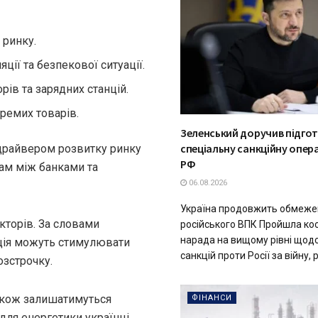
 ринку.
ції та безпекової ситуації.
ів та зарядних станцій.
ремих товарів.
Зеленський доручив підго
спеціальну санкційну опер
м драйвером розвитку ринку
РФ
ам між банками та
06.08.2026
Україна продовжить обмеже
кторів. За словами
російського ВПК Пройшла ко
нарада на вищому рівні щодо 
яція можуть стимулювати
санкцій проти Росії за війну, р
озстрочку.
також залишатимуться
ФІНАНСИ
для енергетики українці