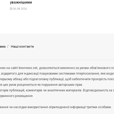
уважнішими
06.08.2026
ама
Наші контакти
щених на сайті kievnews.net, дозволяється виключно за умови обов’язкового 
, відкритого для індексації пошуковими системами гіперпосилання, яке вед
 першому абзаці або підзаголовку публікації, щоб забезпечити прозорість по
ня цих умов розцінюється як порушення авторських прав.
орів публікацій, коментарів чи аналітичних матеріалів. Відповідальність за 
первинного розміщення.
удження чи наслідки використання оприлюдненої інформації третіми особами.