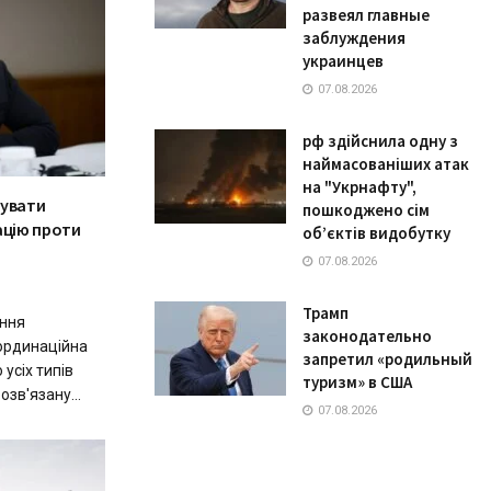
развеял главные
заблуждения
украинцев
07.08.2026
рф здійснила одну з
наймасованіших атак
на "Укрнафту",
тувати
пошкоджено сім
ацію проти
об’єктів видобутку
07.08.2026
Трамп
ння
законодательно
ординаційна
запретил «родильный
усіх типів
туризм» в США
озв'язану...
07.08.2026