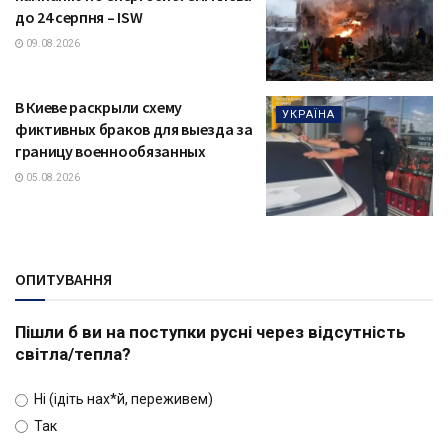
до 24 серпня – ISW
09.08.2026
В Киеве раскрыли схему
УКРАЇНА
фиктивных браков для выезда за
границу военнообязанных
05.08.2026
ОПИТУВАННЯ
Пішли б ви на поступки русні через відсутність
світла/тепла?
Ні (ідіть нах*й, переживем)
Так