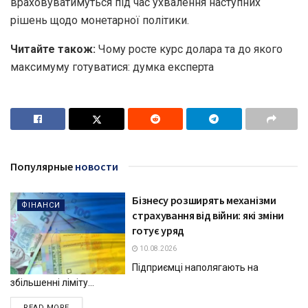
враховуватимуться під час ухвалення наступних
рішень щодо монетарної політики.
Читайте також:
Чому росте курс долара та до якого
максимуму готуватися: думка експерта
Популярные
новости
Бізнесу розширять механізми
ФІНАНСИ
страхування від війни: які зміни
готує уряд
10.08.2026
Підприємці наполягають на
збільшенні ліміту...
DETAILS
READ MORE