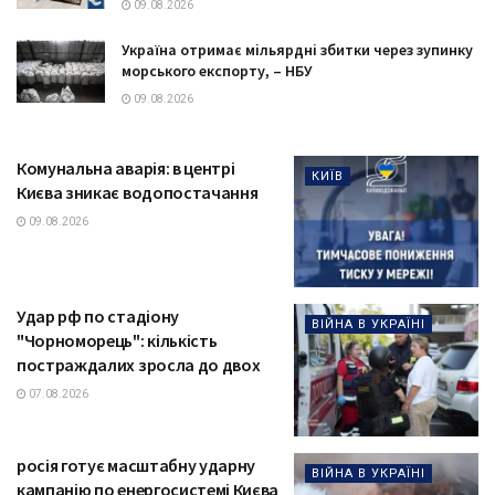
09.08.2026
Україна отримає мільярдні збитки через зупинку
морського експорту, – НБУ
09.08.2026
Комунальна аварія: в центрі
КИЇВ
Києва зникає водопостачання
09.08.2026
Удар рф по стадіону
ВІЙНА В УКРАЇНІ
"Чорноморець": кількість
постраждалих зросла до двох
07.08.2026
росія готує масштабну ударну
ВІЙНА В УКРАЇНІ
кампанію по енергосистемі Києва