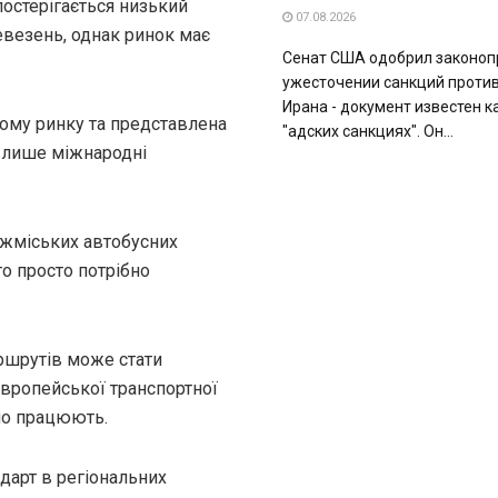
постерігається низький
07.08.2026
евезень, однак ринок має
Сенат США одобрил законоп
ужесточении санкций против
Ирана - документ известен к
кому ринку та представлена
"адских санкциях". Он...
и лише міжнародні
міжміських автобусних
го просто потрібно
ршрутів може стати
європейської транспортної
но працюють.
ндарт в регіональних