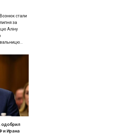
 Вознюк стали
липня за
цю Аліну
ю
вальницю...
А одобрил
Ф и Ирана