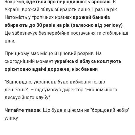
Зокрема,
йдеться про періодичність врожаю
: В
Україні врожай яблук збирають лише 1 раз на рік.
Натомість у тропічних країнах
врожай бананів
збирають до 30 разів на рік (залежно від регіону)
.
Це забезпечує безперебійне постачання та стабільніші
ціни.
При цьому має місце й ціновий розрив. На
сьогоднішній момент
українські яблука коштують
орієнтовно вдвічі дорожче, ніж банани
.
"Відповідно, українець буде вибирати те, що
дешевше", – підсумовує директор "Економічного
дискусійного клубу".
Читайте також
: Що буде з цінами на "борщовий набір"
улітку