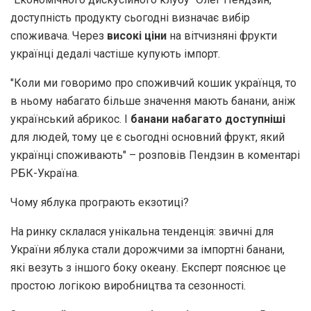
доступність продукту сьогодні визначає вибір
споживача. Через
високі ціни
на вітчизняні фрукти
українці дедалі частіше купують імпорт.
"Коли ми говоримо про споживчий кошик українця, то
в ньому набагато більше значення мають банани, аніж
український абрикос. І
банани набагато доступніші
для людей, тому це є сьогодні основний фрукт, який
українці споживають" – розповів Пендзин в коментарі
РБК-Україна.
Чому яблука програють екзотиці?
На ринку склалася унікальна тенденція: звичні для
України яблука стали дорожчими за імпортні банани,
які везуть з іншого боку океану. Експерт пояснює це
простою логікою виробництва та сезонності.