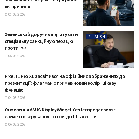
які причини
03.08.2026
Зеленський доручив підготувати
ФІНАНСИ
спеціальну санкційну операцію
проти РФ
06.08.2026
Pixel 11 Pro XL засвітився на офіційних зображеннях до
ТЕХНОЛОГІЇ
презентації: флагман отримав новий колір і цікаву
функцію
04.08.2026
Оновлення ASUS DisplayWidget Center представляє
ТЕХНОЛОГІЇ
елементи керування, готові до ШІ-агентів
06.08.2026