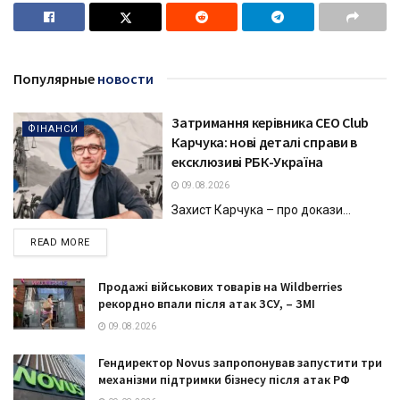
Популярные
новости
Затримання керівника CEO Club
ФІНАНСИ
Карчука: нові деталі справи в
ексклюзиві РБК-Україна
09.08.2026
Захист Карчука – про докази...
DETAILS
READ MORE
Продажі військових товарів на Wildberries
рекордно впали після атак ЗСУ, – ЗМІ
09.08.2026
Гендиректор Novus запропонував запустити три
механізми підтримки бізнесу після атак РФ