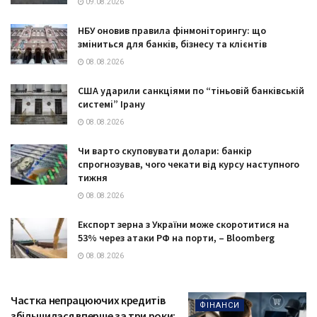
09.08.2026
НБУ оновив правила фінмоніторингу: що
зміниться для банків, бізнесу та клієнтів
08.08.2026
США ударили санкціями по “тіньовій банківській
системі” Ірану
08.08.2026
Чи варто скуповувати долари: банкір
спрогнозував, чого чекати від курсу наступного
тижня
08.08.2026
Експорт зерна з України може скоротитися на
53% через атаки РФ на порти, – Bloomberg
08.08.2026
Частка непрацюючих кредитів
ФІНАНСИ
збільшилася вперше за три роки: