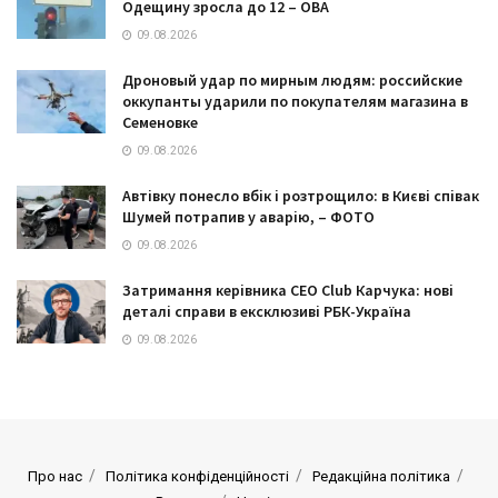
Одещину зросла до 12 – ОВА
09.08.2026
Дроновый удар по мирным людям: российские
оккупанты ударили по покупателям магазина в
Семеновке
09.08.2026
Автівку понесло вбік і розтрощило: в Києві співак
Шумей потрапив у аварію, – ФОТО
09.08.2026
Затримання керівника CEO Club Карчука: нові
деталі справи в ексклюзиві РБК-Україна
09.08.2026
Про нас
Політика конфіденційності
Редакційна політика