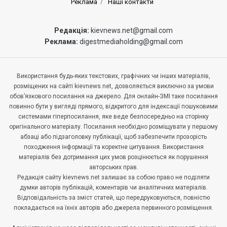
Реклама
Наші контакти
Редакція:
kievnews.net@gmail.com
Реклама:
digestmediaholding@gmail.com
Використання будь-яких текстових, графічних чи інших матеріалів,
розміщених на сайті kievnews.net, дозволяється виключно за умови
обов’язкового посилання на джерело. Для онлайн-ЗМІ таке посилання
повинно бути у вигляді прямого, відкритого для індексації пошуковими
системами гіперпосилання, яке веде безпосередньо на сторінку
оригінального матеріалу. Посилання необхідно розміщувати у першому
абзаці або підзаголовку публікації, щоб забезпечити прозорість
походження інформації та коректне цитування. Використання
матеріалів без дотримання цих умов розцінюється як порушення
авторських прав.
Редакція сайту kievnews.net залишає за собою право не поділяти
думки авторів публікацій, коментарів чи аналітичних матеріалів.
Відповідальність за зміст статей, що передруковуються, повністю
покладається на їхніх авторів або джерела первинного розміщення.