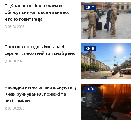
ТЦК запретят балаклавы и
СВІТ
обяжут снимать все на видео:
что готовит Рада
03.08.2026
Прогноз погоди в Києві на 4
КИЇВ
серпня: спекотний та ясний день
04.08.2026
Наслідки нічної атаки шокують: у
КИЇВ
Києві руйнування, пожежі та
витік аміаку
05.08.2026