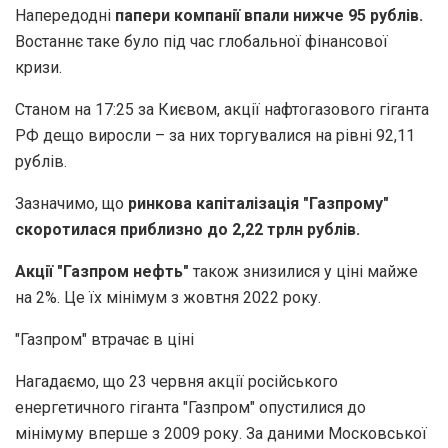
Напередодні
папери компанії впали нижче 95 рублів.
Востаннє таке було під час глобальної фінансової
кризи.
Станом на 17:25 за Києвом, акції нафтогазового гіганта
РФ дещо виросли – за них торгувалися на рівні 92,11
рублів.
Зазначимо, що
ринкова капіталізація "Газпрому"
скоротилася приблизно до 2,22 трлн рублів.
Акції "Газпром нефть"
також знизилися у ціні майже
на 2%. Це їх мінімум з жовтня 2022 року.
"Газпром" втрачає в ціні
Нагадаємо, що 23 червня акції російського
енергетичного гіганта "Газпром" опустилися до
мінімуму вперше з 2009 року. За даними Московської