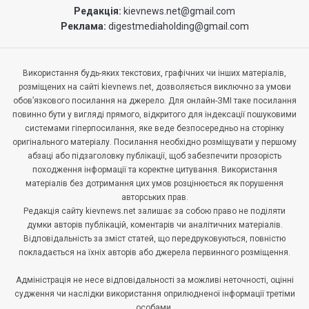
Редакція:
kievnews.net@gmail.com
Реклама:
digestmediaholding@gmail.com
Використання будь-яких текстових, графічних чи інших матеріалів,
розміщених на сайті kievnews.net, дозволяється виключно за умови
обов’язкового посилання на джерело. Для онлайн-ЗМІ таке посилання
повинно бути у вигляді прямого, відкритого для індексації пошуковими
системами гіперпосилання, яке веде безпосередньо на сторінку
оригінального матеріалу. Посилання необхідно розміщувати у першому
абзаці або підзаголовку публікації, щоб забезпечити прозорість
походження інформації та коректне цитування. Використання
матеріалів без дотримання цих умов розцінюється як порушення
авторських прав.
Редакція сайту kievnews.net залишає за собою право не поділяти
думки авторів публікацій, коментарів чи аналітичних матеріалів.
Відповідальність за зміст статей, що передруковуються, повністю
покладається на їхніх авторів або джерела первинного розміщення.
Адміністрація не несе відповідальності за можливі неточності, оцінні
судження чи наслідки використання оприлюдненої інформації третіми
особами.