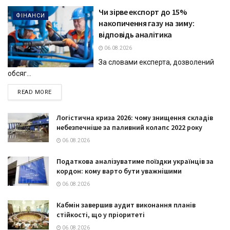
Чи зірве експорт до 15%
ФІНАНСИ
накопичення газу на зиму:
відповідь аналітика
06.08.2026
За словами експерта, дозволений
обсяг...
DETAILS
READ MORE
Логістична криза 2026: чому знищення складів
небезпечніше за паливний колапс 2022 року
06.08.2026
Податкова аналізуватиме поїздки українців за
кордон: кому варто бути уважнішими
06.08.2026
Кабмін завершив аудит виконання планів
стійкості, що у пріоритеті
06.08.2026