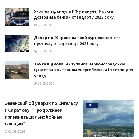
Україна відкинула РФ у минуле: Москва
дозволила бензин стандарту 2013 року
05.08.2026
Долар по 49 гривень: який курс економісти
прогнозують до кінця 2027 року
05.08.2026
Точка відмови. Як зупинка Червоноградської
ЦЗФ стала питанням енергобезпеки і тестом для
уряду
05.08.2026
Зеленский об ударах по Энгельсу
СВІТ
и Саратову: “Продолжаем
применять дальнобойные
санкции”
02.08.2026