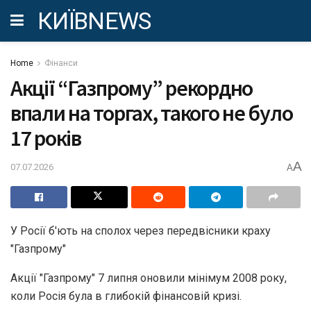
КИЇВNEWS
Home
Фінанси
Акції “Газпрому” рекордно
впали на торгах, такого не було
17 років
A
07.07.2026
A
У Росії б'ють на сполох через передвісники краху
"Газпрому"
Акції "Газпрому" 7 липня оновили мінімум 2008 року,
коли Росія була в глибокій фінансовій кризі.