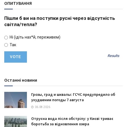
ОПИТУВАННЯ
Пішли б ви на поступки русні через відсутність
світла/тепла?
Ні (ідіть нах*й, переживем)
Так
Results
Останні новини
Грозы, град и шквалы: ГСЧС предупредило об
ухудшении погоды 7 августа
06.08.2026
Отруєна вода після обстрілу: у Києві триває
боротьба за відновлення озера